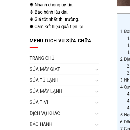
❉ Nhanh chóng uy tín.
❉ Bảo hành lâu dài.
❉ Giá tốt nhất thị trường.
❉ Cam kết hiệu quả tiện lợi.
1
Bơm
1
MENU DỊCH VỤ SỬA CHỮA
1
1
TRANG CHỦ
2
Địa
2
SỬA MÁY GIẶT
2
3
Nhữ
SỬA TỦ LẠNH
4
Quy
SỬA MÁY LẠNH
4
4
SỬA TIVI
4
DỊCH VỤ KHÁC
5
Ngu
6
Dấu
BẢO HÀNH
7
Giá