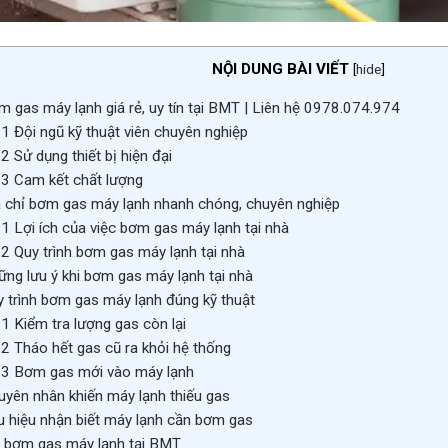
NỘI DUNG BÀI VIẾT
[
hide
]
 gas máy lạnh giá rẻ, uy tín tại BMT | Liên hệ 0978.074.974
.1
Đội ngũ kỹ thuật viên chuyên nghiệp
.2
Sử dụng thiết bị hiện đại
.3
Cam kết chất lượng
 chỉ bơm gas máy lạnh nhanh chóng, chuyên nghiệp
.1
Lợi ích của việc bơm gas máy lạnh tại nhà
.2
Quy trình bơm gas máy lạnh tại nhà
ng lưu ý khi bơm gas máy lạnh tại nhà
 trình bơm gas máy lạnh đúng kỹ thuật
.1
Kiểm tra lượng gas còn lại
.2
Tháo hết gas cũ ra khỏi hệ thống
.3
Bơm gas mới vào máy lạnh
yên nhân khiến máy lạnh thiếu gas
 hiệu nhận biết máy lạnh cần bơm gas
 bơm gas máy lạnh tại BMT