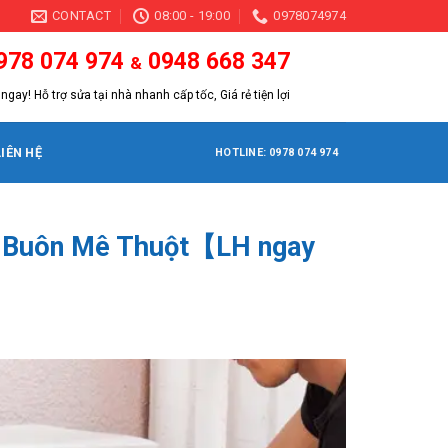
CONTACT
08:00 - 19:00
0978074974
978 074 974
0948 668 347
&
ngay! Hỗ trợ sửa tại nhà nhanh cấp tốc, Giá rẻ tiện lợi
LIÊN HỆ
HOTLINE: 0978 074 974
ại Buôn Mê Thuột【LH ngay
】