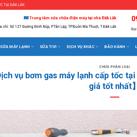
C TẠI ĐẮK LẮK
0
Trung tâm sửa chữa điện máy tại nhà Đắk Lắk
a chỉ: Số 127 Đường Đinh Núp, P.Tân Lập, TP.Buôn Ma Thuột, T.Đắk Lắk
Gọi 
SỬA MÁY LẠNH
SỬA TIVI
DỊCH VỤ KHÁC
BẢO HÀNH
CHƯA PHÂN LOẠI
ịch vụ bơm gas máy lạnh cấp tốc t
giá tốt nhất