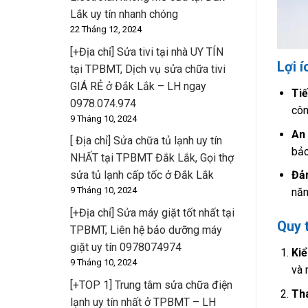
Lắk uy tín nhanh chóng
22 Tháng 12, 2024
[+Địa chỉ] Sửa tivi tại nhà UY TÍN
Lợi 
tại TPBMT, Dịch vụ sửa chữa tivi
GIÁ RẺ ở Đắk Lắk – LH ngay
Tiế
0978.074.974
côn
9 Tháng 10, 2024
An
[ Địa chỉ] Sửa chữa tủ lạnh uy tín
bảo
NHẤT tại TPBMT Đắk Lắk, Gọi thợ
Đảm
sửa tủ lạnh cấp tốc ở Đắk Lắk
9 Tháng 10, 2024
năn
[+Địa chỉ] Sửa máy giặt tốt nhất tại
Quy 
TPBMT, Liên hệ bảo dưỡng máy
giặt uy tín 0978074974
Kiể
9 Tháng 10, 2024
và 
[+TOP 1] Trung tâm sửa chữa điện
Thá
lạnh uy tín nhất ở TPBMT – LH