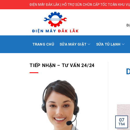
Skip
ĐIỆN MÁY ĐẮK LẮK | HỖ TRỢ SỬA CHỮA CẤP TỐC TOÀN KHU VỰ
to
content
Đị
TRANG CHỦ
SỬA MÁY GIẶT
SỬA TỦ LẠNH
TIẾP NHẬN – TƯ VẤN 24/24
D
07
Th4