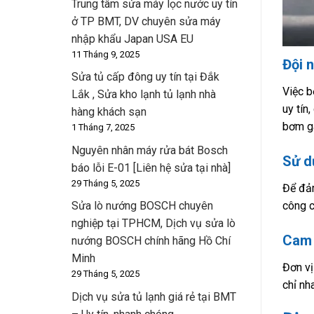
Trung tâm sửa máy lọc nước uy tín
ở TP BMT, DV chuyên sửa máy
nhập khẩu Japan USA EU
11 Tháng 9, 2025
Đội 
Sửa tủ cấp đông uy tín tại Đắk
Việc b
Lắk , Sửa kho lạnh tủ lạnh nhà
uy tín
hàng khách sạn
bơm ga
1 Tháng 7, 2025
Nguyên nhân máy rửa bát Bosch
Sử dụ
báo lỗi E-01 [Liên hệ sửa tại nhà]
29 Tháng 5, 2025
Để đảm
công c
Sửa lò nướng BOSCH chuyên
nghiệp tại TPHCM, Dịch vụ sửa lò
Cam 
nướng BOSCH chính hãng Hồ Chí
Minh
Đơn vị
29 Tháng 5, 2025
chỉ nh
Dịch vụ sửa tủ lạnh giá rẻ tại BMT