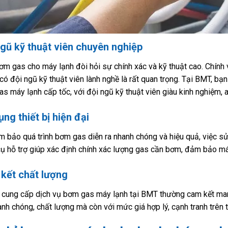
ngũ kỹ thuật viên chuyên nghiệp
ơm gas cho máy lạnh đòi hỏi sự chính xác và kỹ thuật cao. Chính 
, có đội ngũ kỹ thuật viên lành nghề là rất quan trọng. Tại BMT, bạ
s máy lạnh cấp tốc, với đội ngũ kỹ thuật viên giàu kinh nghiệm, 
ng thiết bị hiện đại
 bảo quá trình bơm gas diễn ra nhanh chóng và hiệu quả, việc sử d
ụ hỗ trợ giúp xác định chính xác lượng gas cần bơm, đảm bảo máy
kết chất lượng
 cung cấp dịch vụ bơm gas máy lạnh tại BMT thường cam kết man
anh chóng, chất lượng mà còn với mức giá hợp lý, cạnh tranh trên t