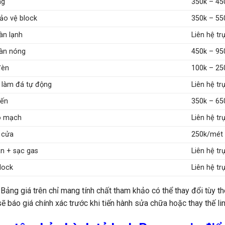
ng
350k – 45
bảo vệ block
350k – 55
àn lạnh
Liên hệ tr
àn nóng
450k – 95
đèn
100k – 25
làm đá tự động
Liên hệ tr
iến
350k – 65
o mạch
Liên hệ tr
 cửa
250k/mét
n + sạc gas
Liên hệ tr
lock
Liên hệ tr
 Bảng giá trên chỉ mang tính chất tham khảo có thể thay đổi tùy 
sẽ báo giá chính xác trước khi tiến hành sửa chữa hoặc thay thế lin