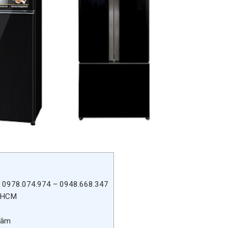
c 0978.074.974 – 0948.668.347
PHCM
Tâm