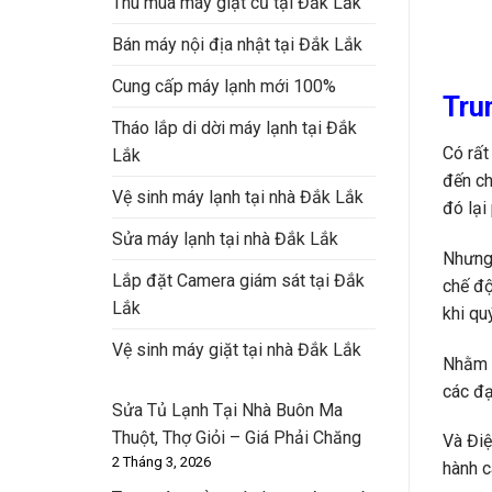
Thu mua máy giặt cũ tại Đắk Lắk
Bán máy nội địa nhật tại Đắk Lắk
Cung cấp máy lạnh mới 100%
Tru
Tháo lắp di dời máy lạnh tại Đắk
Có rất
Lắk
đến ch
Vệ sinh máy lạnh tại nhà Đắk Lắk
đó lại
Sửa máy lạnh tại nhà Đắk Lắk
Nhưng 
Lắp đặt Camera giám sát tại Đắk
chế độ
Lắk
khi qu
Vệ sinh máy giặt tại nhà Đắk Lắk
Nhằm đ
các đạ
Sửa Tủ Lạnh Tại Nhà Buôn Ma
Thuột, Thợ Giỏi – Giá Phải Chăng
Và Điệ
2 Tháng 3, 2026
hành c