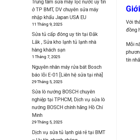
Trung tâm sửa máy lọc nước uy tín
Giớ
ở TP BMT, DV chuyên sửa máy
nhập khẩu Japan USA EU
Với th
11 Tháng 9, 2025
đồng h
Sửa tủ cấp đông uy tín tại Đắk
Lắk , Sửa kho lạnh tủ lạnh nhà
Mỗi nă
hàng khách sạn
phương
1 Tháng 7, 2025
tín nh
Nguyên nhân máy rửa bát Bosch
báo lỗi E-01 [Liên hệ sửa tại nhà]
29 Tháng 5, 2025
Sửa lò nướng BOSCH chuyên
nghiệp tại TPHCM, Dịch vụ sửa lò
nướng BOSCH chính hãng Hồ Chí
Minh
29 Tháng 5, 2025
Dịch vụ sửa tủ lạnh giá rẻ tại BMT