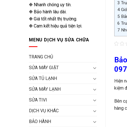
3
Tru
❉ Nhanh chóng uy tín.
4
Giớ
❉ Bảo hành lâu dài.
5
Bản
❉ Giá tốt nhất thị trường.
6
Tru
❉ Cam kết hiệu quả tiện lợi.
7
Nhữ
MENU DỊCH VỤ SỬA CHỮA
TRANG CHỦ
Bảo
097
SỬA MÁY GIẶT
SỬA TỦ LẠNH
Hiện n
kiệm đ
SỬA MÁY LẠNH
SỬA TIVI
Bên cạ
hàng c
DỊCH VỤ KHÁC
BẢO HÀNH