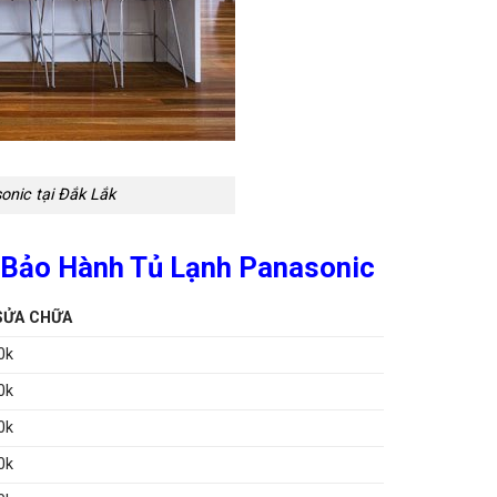
onic tại Đắk Lắk
 Bảo Hành Tủ Lạnh Panasonic
SỬA CHỮA
0k
0k
0k
0k