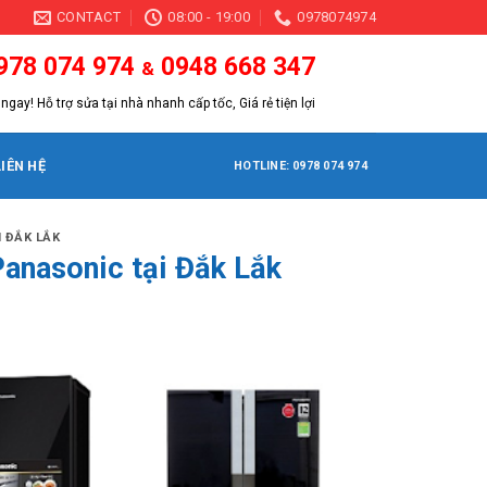
CONTACT
08:00 - 19:00
0978074974
978 074 974
0948 668 347
&
ngay! Hỗ trợ sửa tại nhà nhanh cấp tốc, Giá rẻ tiện lợi
LIÊN HỆ
HOTLINE: 0978 074 974
 ĐẮK LẮK
Panasonic tại Đắk Lắk