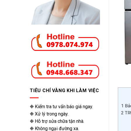
TIÊU CHÍ VÀNG KHI LÀM VIỆC
1
Bảo
❉ Kiểm tra tư vấn báo giá ngay.
2
TR
❉ Xử lý trong ngày.
❉ Hỗ trợ sửa chữa tận nhà.
❉ Không ngại đường xa.