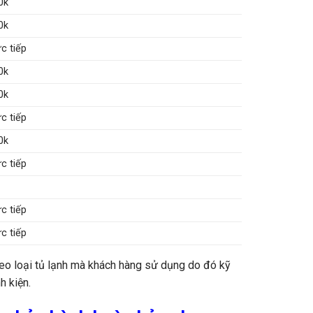
0k
0k
ực tiếp
0k
0k
ực tiếp
0k
ực tiếp
ực tiếp
ực tiếp
theo loại tủ lạnh mà khách hàng sử dụng do đó kỹ
h kiện.