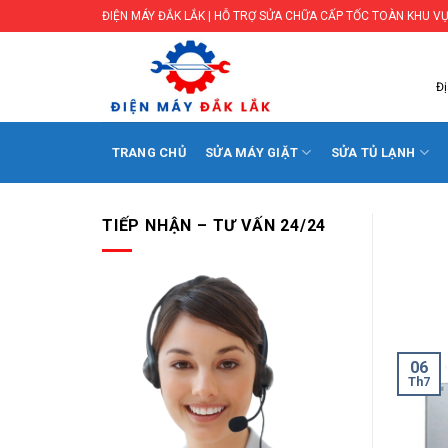
Skip
ĐIỆN MÁY ĐẮK LẮK | HỖ TRỢ SỬA CHỮA CẤP TỐC TOÀN KHU VỰ
to
content
Đị
TRANG CHỦ
SỬA MÁY GIẶT
SỬA TỦ LẠNH
TIẾP NHẬN – TƯ VẤN 24/24
06
Th7