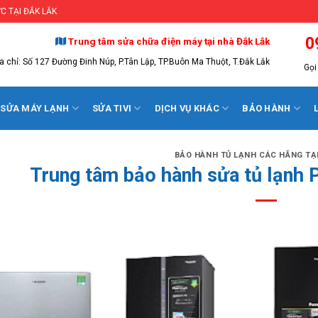
C TẠI ĐẮK LẮK
0
Trung tâm sửa chữa điện máy tại nhà Đắk Lắk
a chỉ: Số 127 Đường Đinh Núp, P.Tân Lập, TP.Buôn Ma Thuột, T.Đắk Lắk
Gọi 
SỬA MÁY LẠNH
SỬA TIVI
DỊCH VỤ KHÁC
BẢO HÀNH
BẢO HÀNH TỦ LẠNH CÁC HÃNG TẠI
Trung tâm bảo hành sửa tủ lạnh 