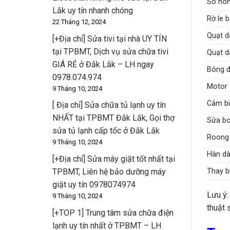
Sò nó
Lắk uy tín nhanh chóng
Rờ le 
22 Tháng 12, 2024
Quạt d
[+Địa chỉ] Sửa tivi tại nhà UY TÍN
tại TPBMT, Dịch vụ sửa chữa tivi
Quạt d
GIÁ RẺ ở Đắk Lắk – LH ngay
Bóng 
0978.074.974
Motor 
9 Tháng 10, 2024
Cảm b
[ Địa chỉ] Sửa chữa tủ lạnh uy tín
NHẤT tại TPBMT Đắk Lắk, Gọi thợ
Sửa b
sửa tủ lạnh cấp tốc ở Đắk Lắk
Roong
9 Tháng 10, 2024
Hàn dà
[+Địa chỉ] Sửa máy giặt tốt nhất tại
Thay b
TPBMT, Liên hệ bảo dưỡng máy
giặt uy tín 0978074974
Lưu ý:
9 Tháng 10, 2024
thuật 
[+TOP 1] Trung tâm sửa chữa điện
lạnh uy tín nhất ở TPBMT – LH