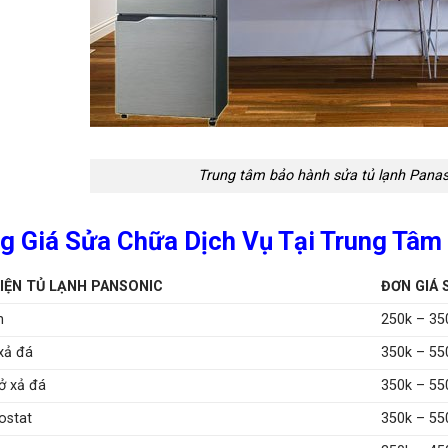
Trung tâm bảo hành sửa tủ lạnh Panas
g Giá Sửa Chữa Dịch Vụ Tại Trung Tâm
KIỆN TỦ LẠNH PANSONIC
ĐƠN GIÁ 
h
250k – 35
xả đá
350k – 55
rở xả đá
350k – 55
ostat
350k – 55