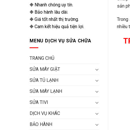
❉ Nhanh chóng uy tín.
sản p
❉ Bảo hành lâu dài.
❉ Giá tốt nhất thị trường.
Trong 
❉ Cam kết hiệu quả tiện lợi.
nhiều 
T
MENU DỊCH VỤ SỬA CHỮA
TRANG CHỦ
SỬA MÁY GIẶT
SỬA TỦ LẠNH
SỬA MÁY LẠNH
SỬA TIVI
DỊCH VỤ KHÁC
BẢO HÀNH