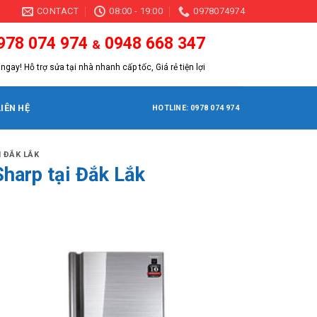
CONTACT
08:00 - 19:00
0978074974
978 074 974
0948 668 347
&
ngay! Hỗ trợ sửa tại nhà nhanh cấp tốc, Giá rẻ tiện lợi
LIÊN HỆ
HOTLINE: 0978 074 974
 ĐẮK LẮK
Sharp tại Đắk Lắk