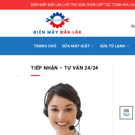
Skip
ĐIỆN MÁY ĐẮK LẮK | HỖ TRỢ SỬA CHỮA CẤP TỐC TOÀN KHU VỰ
to
content
Đị
TRANG CHỦ
SỬA MÁY GIẶT
SỬA TỦ LẠNH
TIẾP NHẬN – TƯ VẤN 24/24
06
Th7