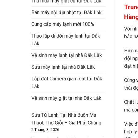
Thu mua máy giặt cũ tại Đắk Lắk
Trun
Bán máy nội địa nhật tại Đắk Lắk
Hàng
Cung cấp máy lạnh mới 100%
Với nh
Tháo lắp di dời máy lạnh tại Đắk
bảo hà
Lắk
Hiện n
Vệ sinh máy lạnh tại nhà Đắk Lắk
đội ng
đạt hi
Sửa máy lạnh tại nhà Đắk Lắk
Lắp đặt Camera giám sát tại Đắk
Cùng v
Lắk
thái đ
Vệ sinh máy giặt tại nhà Đắk Lắk
Chất l
mà còn
Sửa Tủ Lạnh Tại Nhà Buôn Ma
Thuột, Thợ Giỏi – Giá Phải Chăng
Việc đ
2 Tháng 3, 2026
hợp lý