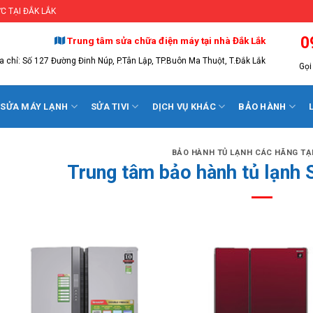
C TẠI ĐẮK LẮK
0
Trung tâm sửa chữa điện máy tại nhà Đắk Lắk
a chỉ: Số 127 Đường Đinh Núp, P.Tân Lập, TP.Buôn Ma Thuột, T.Đắk Lắk
Gọi 
SỬA MÁY LẠNH
SỬA TIVI
DỊCH VỤ KHÁC
BẢO HÀNH
BẢO HÀNH TỦ LẠNH CÁC HÃNG TẠI
Trung tâm bảo hành tủ lạnh 