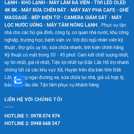
LẠNH - KHO LẠNH - MÁY LÀM ĐÁ VIÊN - TIVI LED OLED
4K 8K - MÁY RỬA CHÉN BÁT - MÁY XAY PHA CAFE - GHẾ
MASSAGE - BẾP ĐIỆN TỪ - CAMERA GIÁM SÁT - MÁY
LỌC NƯỚC UỐNG - MÁY TẮM NÓNG LẠNH
... Phục vụ tận
nhà cho các hộ gia đình, công ty, cơ quan nhà nước, khu công
nghiệp, trường học, bệnh viện..vv. Với đội ngũ nhân viên kỹ
thuật , thợ giỏi, uy tín, sửa chữa nhanh, linh kiện chính hãng.
Kỹ thuật có mặt trong 30 - 45 phút. Cam kết chất lượng nhất,
uy tín nhất, giá rẻ nhất, Tiện lợi nhất tại Đắk Lắk
Hỗ trợ nhanh
chóng tất cả các khu vực Xã, Huyện trên địa bàn tỉnh Đắk
Lắk. Không ngại đường xa, sửa chữa tại nhà, giá cả hợp lý,
bảo hành lâu dài. Tận tâm phục vụ khách hàng.
LIÊN HỆ VỚI CHÚNG TÔI
HOTLINE 1: 0978 074 974
HOTLINE 2: 0948 668 347