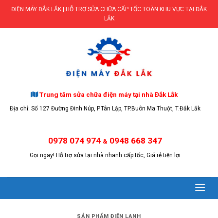
Skip
ĐIỆN MÁY ĐẮK LẮK | HỖ TRỢ SỬA CHỮA CẤP TỐC TOÀN KHU VỰC TẠI ĐẮK
to
LẮK
content
Trung tâm sửa chữa điện máy tại nhà Đắk Lắk
Địa chỉ: Số 127 Đường Đinh Núp, P.Tân Lập, TP.Buôn Ma Thuột, T.Đắk Lắk
0978 074 974
0948 668 347
&
Gọi ngay! Hỗ trợ sửa tại nhà nhanh cấp tốc, Giá rẻ tiện lợi
SẢN PHẨM ĐIỆN LẠNH