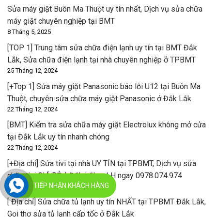
Sửa máy giặt Buôn Ma Thuột uy tín nhất, Dịch vụ sửa chữa
máy giặt chuyên nghiệp tại BMT
8 Tháng 5, 2025
[TOP 1] Trung tâm sửa chữa điện lạnh uy tín tại BMT Đắk
Lắk, Sửa chữa điện lạnh tại nhà chuyên nghiệp ở TPBMT
25 Tháng 12, 2024
[+Top 1] Sửa máy giặt Panasonic báo lỗi U12 tại Buôn Ma
Thuột, chuyên sửa chữa máy giặt Panasonic ở Đắk Lắk
22 Tháng 12, 2024
[BMT] Kiểm tra sửa chữa máy giặt Electrolux không mở cửa
tại Đắk Lắk uy tín nhanh chóng
22 Tháng 12, 2024
[+Địa chỉ] Sửa tivi tại nhà UY TÍN tại TPBMT, Dịch vụ sửa
chữa tivi GIÁ RẺ ở Đắk Lắk – LH ngay 0978.074.974
TIẾP NHẬN KHÁCH HÀNG
9 Tháng 10, 2024
[ Địa chỉ] Sửa chữa tủ lạnh uy tín NHẤT tại TPBMT Đắk Lắk,
Gọi thợ sửa tủ lạnh cấp tốc ở Đắk Lắk