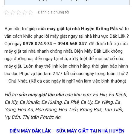
Đánh giá chúng tôi
Bạn cần trợ giúp
sửa máy giặt tại nhà Huyện Krông Pắk
và tư
vấn cách khắc phục lỗi máy giặt ngay tại nhà khu vực Đắk Lắk ?
Gọi ngay
0978.074.974 – 0948.668.347
để được hỗ trợ sửa
máy giặt tại nhà nhanh chóng nhất. Điện Máy Đắk Lắk không
ngại đường xa, đến ngay tại nhà, xử lý triệt để mọi sự cố của
máy giặt, Luôn thay thế linh kiện chính hãng, thời gian bảo hành
lâu dài. Phục vụ tận tâm 24/7 tất cả các ngày trong tuần Thứ 2
– Chủ Nhật. (Kể cả các ngày lễ nghĩ vẫn làm việc bình thường)
Hỗ trợ
sửa máy giặt tận nhà
các khu vực: Ea Hiu, Ea Kênh,
Ea Kly, Ea Knuếc, Ea Kuăng, Ea Phê, Ea Uy, Ea Yiêng, Ea
Yông, Hòa An, Hòa Đông, Hòa Tiến, Krông Búk, Tân Tiến,
Vụ Bổn. Thị trấn Phước An.
ĐIỆN MÁY ĐẮK LẮK – SỬA MÁY GIẶT TẠI NHÀ HUYỆN