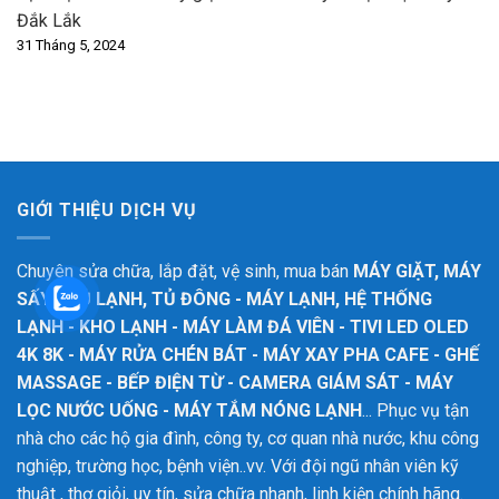
Đắk Lắk
31 Tháng 5, 2024
GIỚI THIỆU DỊCH VỤ
Chuyên sửa chữa, lắp đặt, vệ sinh, mua bán
MÁY GIẶT, MÁY
SẤY - TỦ LẠNH, TỦ ĐÔNG - MÁY LẠNH, HỆ THỐNG
LẠNH - KHO LẠNH - MÁY LÀM ĐÁ VIÊN - TIVI LED OLED
4K 8K - MÁY RỬA CHÉN BÁT - MÁY XAY PHA CAFE - GHẾ
MASSAGE - BẾP ĐIỆN TỪ - CAMERA GIÁM SÁT - MÁY
LỌC NƯỚC UỐNG - MÁY TẮM NÓNG LẠNH
... Phục vụ tận
nhà cho các hộ gia đình, công ty, cơ quan nhà nước, khu công
nghiệp, trường học, bệnh viện..vv. Với đội ngũ nhân viên kỹ
thuật , thợ giỏi, uy tín, sửa chữa nhanh, linh kiện chính hãng.