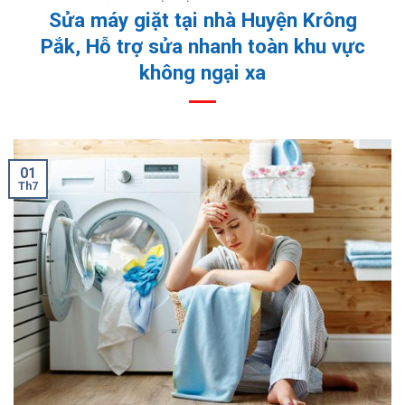
Sửa máy giặt tại nhà Huyện Krông
Pắk, Hỗ trợ sửa nhanh toàn khu vực
không ngại xa
01
Th7