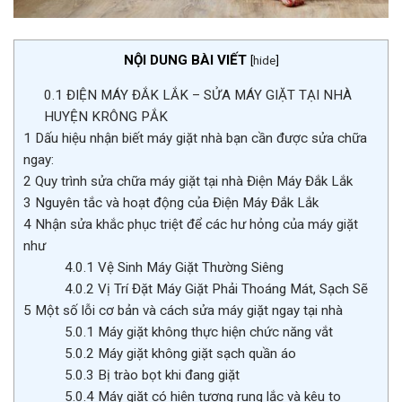
NỘI DUNG BÀI VIẾT
[
hide
]
0.1
ĐIỆN MÁY ĐẮK LẮK – SỬA MÁY GIẶT TẠI NHÀ
HUYỆN KRÔNG PẮK
1
Dấu hiệu nhận biết máy giặt nhà bạn cần được sửa chữa
ngay:
2
Quy trình sửa chữa máy giặt tại nhà Điện Máy Đắk Lắk
3
Nguyên tắc và hoạt động của Điện Máy Đắk Lắk
4
Nhận sửa khắc phục triệt để các hư hỏng của máy giặt
như
4.0.1
Vệ Sinh Máy Giặt Thường Siêng
4.0.2
Vị Trí Đặt Máy Giặt Phải Thoáng Mát, Sạch Sẽ
5
Một số lỗi cơ bản và cách sửa máy giặt ngay tại nhà
5.0.1
Máy giặt không thực hiện chức năng vắt
5.0.2
Máy giặt không giặt sạch quần áo
5.0.3
Bị trào bọt khi đang giặt
5.0.4
Máy giặt có hiện tượng rung lắc và kêu to