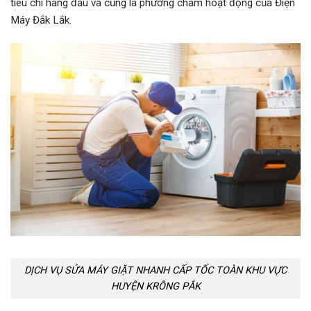
tiêu chí hàng đầu và cũng là phương châm hoạt động của Điện
Máy Đắk Lắk.
DỊCH VỤ SỬA MÁY GIẶT NHANH CẤP TỐC TOÀN KHU VỰC
HUYỆN KRÔNG PẮK