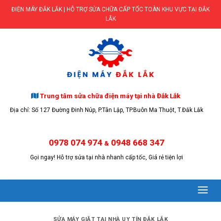
Skip
ĐIỆN MÁY ĐẮK LẮK | HỖ TRỢ SỬA CHỮA CẤP TỐC TOÀN KHU VỰC TẠI ĐẮK
to
LẮK
content
Trung tâm sửa chữa điện máy tại nhà Đắk Lắk
Địa chỉ: Số 127 Đường Đinh Núp, P.Tân Lập, TP.Buôn Ma Thuột, T.Đắk Lắk
0978 074 974
0948 668 347
&
Gọi ngay! Hỗ trợ sửa tại nhà nhanh cấp tốc, Giá rẻ tiện lợi
SỬA MÁY GIẶT TẠI NHÀ UY TÍN ĐẮK LẮK