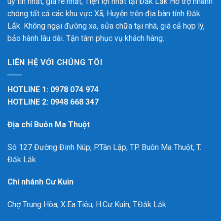
uy tín nhất, giá rẻ nhất, Tiện lợi nhất tại Đắk Lắk
Hỗ trợ nhanh
chóng tất cả các khu vực Xã, Huyện trên địa bàn tỉnh Đắk
Lắk. Không ngại đường xa, sửa chữa tại nhà, giá cả hợp lý,
bảo hành lâu dài. Tận tâm phục vụ khách hàng.
LIÊN HỆ VỚI CHÚNG TÔI
HOTLINE 1: 0978 074 974
HOTLINE 2: 0948 668 347
Địa chỉ Buôn Ma Thuột
Sô 127 Đường Đinh Núp, P.Tân Lập, TP. Buôn Ma Thuột, T.
Đắk Lắk
Chi nhánh Cư Kuin
Chợ Trung Hòa, X.Ea Tiêu, H.Cư Kuin, T.Đắk Lắk