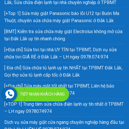
Lắk, Sửa chữa điện lạnh tại nhà chuyên nghiệp ở TPBMT
[+Top 1] Sửa máy giặt Panasonic báo lỗi U12 tại Buôn Ma
Thuột, chuyên sửa chữa máy giặt Panasonic ở Đắk Lắk
[BMT] Kiểm tra sửa chữa máy giặt Electrolux không mở cửa
tại Đắk Lắk uy tín nhanh chóng
[+Địa chỉ] Sửa tivi tại nhà UY TÍN tại TPBMT, Dịch vụ sửa
chữa tivi GIÁ RẺ ở Đắk Lắk – LH ngay 0978.074.974
[ Địa chỉ] Sửa chữa tủ lạnh uy tín NHẤT tại TPBMT Đắk Lắk,
Gọi thợ sửa tủ lạnh cấp tốc ở Đắk Lắk
[+Địa chỉ] Sửa máy giặt tốt nhất tại TPBMT, Liên hệ bảo
dưỡng máy giặt uy tín 0978074974
TIẾP NHẬN KHÁCH HÀNG
[+TOP 1] Trung tâm sửa chữa điện lạnh uy tín nhất ở TPBMT
– LH ngay 0978074974
Dịch vụ sửa máy giặt cửa ngang chuyên nghiệp hàng đầu tại