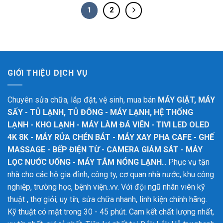
1
2
GIỚI THIỆU DỊCH VỤ
Chuyên sửa chữa, lắp đặt, vệ sinh, mua bán
MÁY GIẶT, MÁY
SẤY - TỦ LẠNH, TỦ ĐÔNG - MÁY LẠNH, HỆ THỐNG
LẠNH - KHO LẠNH - MÁY LÀM ĐÁ VIÊN - TIVI LED OLED
4K 8K - MÁY RỬA CHÉN BÁT - MÁY XAY PHA CAFE - GHẾ
MASSAGE - BẾP ĐIỆN TỪ - CAMERA GIÁM SÁT - MÁY
LỌC NƯỚC UỐNG - MÁY TẮM NÓNG LẠNH
... Phục vụ tận
nhà cho các hộ gia đình, công ty, cơ quan nhà nước, khu công
nghiệp, trường học, bệnh viện..vv. Với đội ngũ nhân viên kỹ
thuật , thợ giỏi, uy tín, sửa chữa nhanh, linh kiện chính hãng.
Kỹ thuật có mặt trong 30 - 45 phút. Cam kết chất lượng nhất,