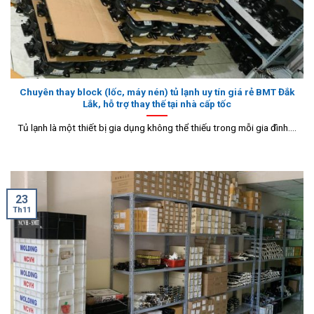
Chuyên thay block (lốc, máy nén) tủ lạnh uy tín giá rẻ BMT Đắk
Lắk, hỗ trợ thay thế tại nhà cấp tốc
Tủ lạnh là một thiết bị gia dụng không thể thiếu trong mỗi gia đình....
23
Th11