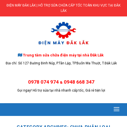
Skip
ĐIỆN MÁY ĐẮK LẮK | HỖ TRỢ SỬA CHỮA CẤP TỐC TOÀN KHU VỰC TẠI ĐẮK
to
LẮK
content
Trung tâm sửa chữa điện máy tại nhà Đắk Lắk
Địa chỉ: Số 127 Đường Đinh Núp, P.Tân Lập, TP.Buôn Ma Thuột, T.Đắk Lắk
0978 074 974
0948 668 347
&
Gọi ngay! Hỗ trợ sửa tại nhà nhanh cấp tốc, Giá rẻ tiện lợi