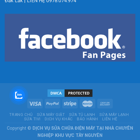
Đắk Lắk | LIÊN HỆ 0978.074.974
TRANG CHỦ
SỬA MÁY GIẶT
SỬA TỦ LẠNH
SỬA MÁY LẠNH
SỬA TIVI
DỊCH VỤ KHÁC
BẢO HÀNH
LIÊN HỆ
Copyright ©
DỊCH VỤ SỬA CHỮA ĐIỆN MÁY TẠI NHÀ CHUYÊN
NGHIỆP KHU VỰC TÂY NGUYÊN