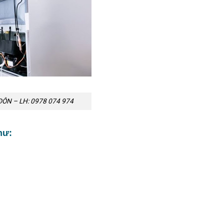
ÔN – LH: 0978 074 974
hư: