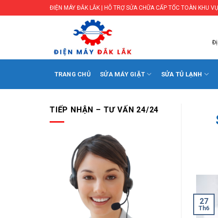
Skip
ĐIỆN MÁY ĐẮK LẮK | HỖ TRỢ SỬA CHỮA CẤP TỐC TOÀN KHU VỰ
to
content
Đị
TRANG CHỦ
SỬA MÁY GIẶT
SỬA TỦ LẠNH
TIẾP NHẬN – TƯ VẤN 24/24
27
Th6