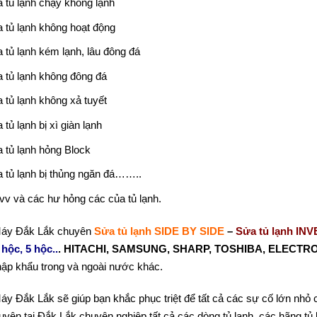
 tủ lạnh chạy không lạnh
 tủ lạnh không hoạt động
 tủ lạnh kém lạnh, lâu đông đá
 tủ lạnh không đông đá
 tủ lạnh không xả tuyết
 tủ lạnh bị xì giàn lạnh
 tủ lạnh hỏng Block
 tủ lạnh bị thủng ngăn đá……..
vv và các hư hỏng các của tủ lạnh.
Máy Đắk Lắk chuyên
Sửa tủ lạnh SIDE BY SIDE
–
Sửa tủ lạnh INV
 hộc, 5 hộc..
.
HITACHI, SAMSUNG, SHARP, TOSHIBA, ELECT
hập khẩu trong và ngoài nước khác.
áy Đắk Lắk sẽ giúp bạn khắc phục triệt để tất cả các sự cố lớn nhỏ 
uyện tại Đắk Lắk chuyên nghiệp tất cả các dòng tủ lạnh, các hãng tủ 