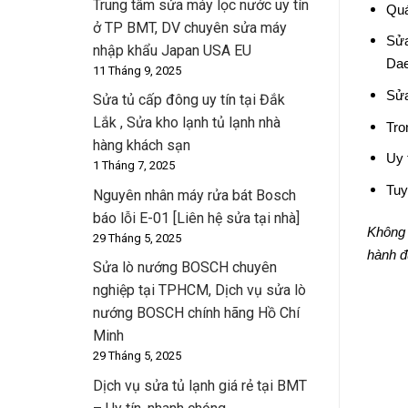
Trung tâm sửa máy lọc nước uy tín
Quá
ở TP BMT, DV chuyên sửa máy
Sửa
nhập khẩu Japan USA EU
Dae
11 Tháng 9, 2025
Sửa
Sửa tủ cấp đông uy tín tại Đắk
Lắk , Sửa kho lạnh tủ lạnh nhà
Tro
hàng khách sạn
Uy 
1 Tháng 7, 2025
Tuy
Nguyên nhân máy rửa bát Bosch
báo lỗi E-01 [Liên hệ sửa tại nhà]
Không 
29 Tháng 5, 2025
hành đ
Sửa lò nướng BOSCH chuyên
nghiệp tại TPHCM, Dịch vụ sửa lò
nướng BOSCH chính hãng Hồ Chí
Minh
29 Tháng 5, 2025
Dịch vụ sửa tủ lạnh giá rẻ tại BMT