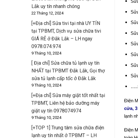
Sửa
Lắk uy tín nhanh chóng
Sửa
22 Tháng 12, 2024
Sửa
[+Địa chỉ] Sửa tivi tại nhà UY TÍN
tại TPBMT, Dịch vụ sửa chữa tivi
Sửa
GIÁ RẺ ở Đắk Lắk – LH ngay
Sửa
0978.074.974
9 Tháng 10, 2024
Sửa
[ Địa chỉ] Sửa chữa tủ lạnh uy tín
Sửa
NHẤT tại TPBMT Đắk Lắk, Gọi thợ
Sửa
sửa tủ lạnh cấp tốc ở Đắk Lắk
9 Tháng 10, 2024
…..
[+Địa chỉ] Sửa máy giặt tốt nhất tại
Điện 
TPBMT, Liên hệ bảo dưỡng máy
cửa, 3
giặt uy tín 0978074974
lạnh n
9 Tháng 10, 2024
[+TOP 1] Trung tâm sửa chữa điện
Điện M
lạnh uy tín nhất ở TPBMT – LH
toàn H