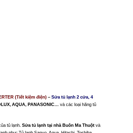
ERTER (Tiết kiệm điện)
–
Sửa tủ lạnh 2 cửa, 4
ROLUX, AQUA, PANASONIC…
và các loại hãng tủ
của tủ lạnh.
Sửa tủ lạnh tại nhà Buôn Ma Thuột
và
lạnh như: Tủ lạnh Sanyo, Aqua, Hitachi, Toshiba,