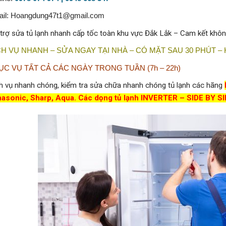
il: Hoangdung47t1@gmail.com
trợ sửa tủ lạnh nhanh cấp tốc toàn khu vực Đắk Lắk – Cam kết khôn
CH VỤ NHANH – SỬA NGAY TẠI NHÀ – CÓ MẶT SAU 30 PHÚT – 
ỤC VỤ TẤT CẢ CÁC NGÀY TRONG TUẦN (7h – 22h)
h vụ nhanh chóng, kiểm tra sửa chữa nhanh chóng tủ lạnh các hãng
asonic, Sharp, Aqua. Các dọng tủ lạnh INVERTER – SIDE BY S