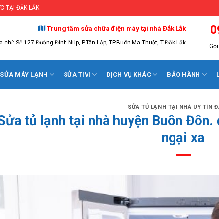
C TẠI ĐẮK LẮK
0
Trung tâm sửa chữa điện máy tại nhà Đắk Lắk
a chỉ: Số 127 Đường Đinh Núp, P.Tân Lập, TP.Buôn Ma Thuột, T.Đắk Lắk
Gọi 
SỬA MÁY LẠNH
SỬA TIVI
DỊCH VỤ KHÁC
BẢO HÀNH
SỬA TỦ LẠNH TẠI NHÀ UY TÍN Đ
Sửa tủ lạnh tại nhà huyện Buôn Đôn.
ngại xa