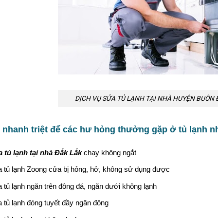
DỊCH VỤ SỬA TỦ LẠNH TẠI NHÀ HUYỆN BUÔN Đ
 nhanh triệt để các hư hỏng thưởng gặp ở tủ lạnh n
 tủ lạnh tại nhà Đắk Lắk
chạy không ngắt
 tủ lạnh Zoong cửa bị hỏng, hở, không sử dụng được
 tủ lạnh ngăn trên đông đá, ngăn dưới không lạnh
 tủ lạnh đóng tuyết đầy ngăn đông