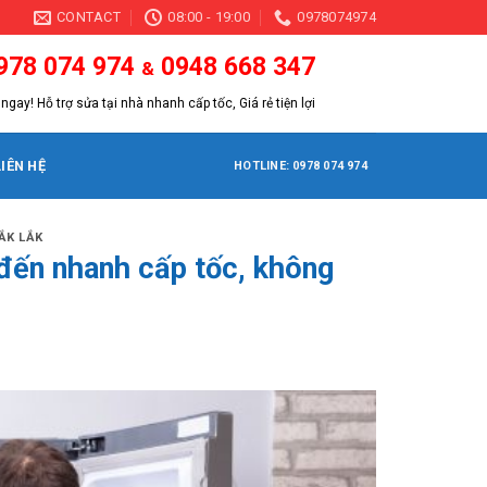
CONTACT
08:00 - 19:00
0978074974
978 074 974
0948 668 347
&
ngay! Hỗ trợ sửa tại nhà nhanh cấp tốc, Giá rẻ tiện lợi
LIÊN HỆ
HOTLINE: 0978 074 974
ẮK LẮK
 đến nhanh cấp tốc, không