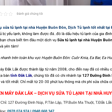
Đánh giá chúng tôi
ụ sửa tủ lạnh tại nhà Huyện Buôn Đôn, Dịch Tủ lạnh tốt nhất tại 
tủ bị yếu lạnh, không làm được đá…đó là dấu hiệu tủ lạnh của gia đì
bạn chưa biết tìm đâu một dịch vụ
Sửa tủ lạnh tại nhà Huyện Buô
và yên tâm!
 nhanh trên toàn khu vực Huyện Buôn Đôn: Cuôr Knia, Ea Bar, Ea 
áy Đắk Lắk được thành lập từ năm 2008, cho đến nay đã có nhiều cơ
ịa bàn
tỉnh Đắk Lắk
, chúng tôi đã có chi nhánh tại
127 Đường Đinh
n và tốt nhất. Chỉ mất từ 20-30 phút lưu thông mà chi phí sửa chữa c
ỆN MÁY ĐẮK LẮK – DỊCH VỤ SỬA TỦ LẠNH TẠI NHÀ HU
 Chỉ: 127 Đường Đinh Núp, P.Tân Lập, TP.Buôn Ma Thuột, T.Đắk Lắk
line:
0978 074 974 | 0948 668 347