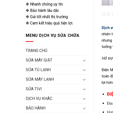
❉ Nhanh chóng uy tín.
❉ Bảo hành lâu dài.
❉ Giá tốt nhất thị trường.
❉ Cam kết hiệu quả tiện lợi.
Dịch v
nhiên 
MENU DỊCH VỤ SỬA CHỮA
nhưng 
tưởng 
TRANG CHỦ
Hỗ trợ
SỬA MÁY GIẶT
SỬA TỦ LẠNH
Điện M
toàn đ
SỬA MÁY LẠNH
lợi hơ
SỬA TIVI
ĐI
DỊCH VỤ KHÁC
Địa
BẢO HÀNH
Hot