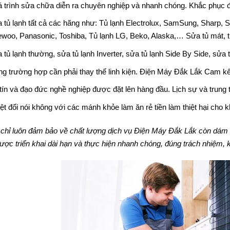
 trình sửa chữa diễn ra chuyên nghiệp và nhanh chóng. Khắc phục đ
 tủ lạnh tất cả các hãng như: Tủ lạnh Electrolux, SamSung, Sharp, S
woo, Panasonic, Toshiba, Tủ lạnh LG, Beko, Alaska,… Sửa tủ mát, 
 tủ lạnh thường, sửa tủ lạnh Inverter, sửa tủ lạnh Side By Side, sửa t
ng trường hợp cần phải thay thế linh kiện. Điện Máy Đắk Lắk Cam k
tín và đạo đức nghề nghiệp được đặt lên hàng đầu. Lịch sự và trung 
ệt đối nói không với các mánh khỏe làm ăn rẻ tiền làm thiệt hại cho
chỉ luôn đảm bảo về chất lượng dịch vụ
Điện Máy Đắk Lắk
còn dám c
ược triển khai dài hạn và thực hiện nhanh chóng, đúng trách nhiệm, 