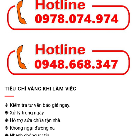
TIÊU CHÍ VÀNG KHI LÀM VIỆC
❉ Kiểm tra tư vấn báo giá ngay.
❉ Xử lý trong ngày.
❉ Hỗ trợ sửa chữa tận nhà.
❉ Không ngại đường xa.
❉ Nhanh chóng uy tín.