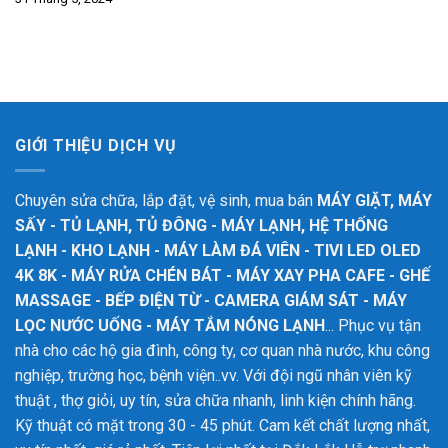
GIỚI THIỆU DỊCH VỤ
Chuyên sửa chữa, lắp đặt, vệ sinh, mua bán
MÁY GIẶT, MÁY
SẤY - TỦ LẠNH, TỦ ĐÔNG - MÁY LẠNH, HỆ THỐNG
LẠNH - KHO LẠNH - MÁY LÀM ĐÁ VIÊN - TIVI LED OLED
4K 8K - MÁY RỬA CHÉN BÁT - MÁY XAY PHA CAFE - GHẾ
MASSAGE - BẾP ĐIỆN TỪ - CAMERA GIÁM SÁT - MÁY
LỌC NƯỚC UỐNG - MÁY TẮM NÓNG LẠNH
... Phục vụ tận
nhà cho các hộ gia đình, công ty, cơ quan nhà nước, khu công
nghiệp, trường học, bệnh viện..vv. Với đội ngũ nhân viên kỹ
thuật , thợ giỏi, uy tín, sửa chữa nhanh, linh kiện chính hãng.
Kỹ thuật có mặt trong 30 - 45 phút. Cam kết chất lượng nhất,