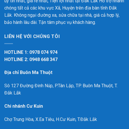
uy tín nhất, giá rẻ nhất, Tiện lợi nhất tại Đắk Lắk
Hỗ trợ nhanh
chóng tất cả các khu vực Xã, Huyện trên địa bàn tỉnh Đắk
Lắk. Không ngại đường xa, sửa chữa tại nhà, giá cả hợp lý,
bảo hành lâu dài. Tận tâm phục vụ khách hàng.
LIÊN HỆ VỚI CHÚNG TÔI
HOTLINE 1: 0978 074 974
HOTLINE 2: 0948 668 347
Địa chỉ Buôn Ma Thuột
Sô 127 Đường Đinh Núp, P.Tân Lập, TP. Buôn Ma Thuột, T.
Đắk Lắk
Chi nhánh Cư Kuin
Chợ Trung Hòa, X.Ea Tiêu, H.Cư Kuin, T.Đắk Lắk