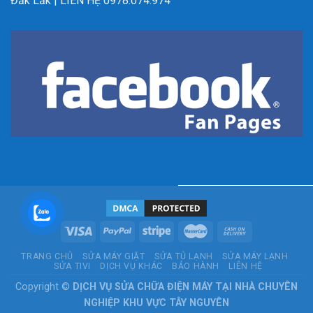
Đắk Lắk | LIÊN HỆ 0978.074.974
TRANG CHỦ
SỬA MÁY GIẶT
SỬA TỦ LẠNH
SỬA MÁY LẠNH
SỬA TIVI
DỊCH VỤ KHÁC
BẢO HÀNH
LIÊN HỆ
Copyright ©
DỊCH VỤ SỬA CHỮA ĐIỆN MÁY TẠI NHÀ CHUYÊN
NGHIỆP KHU VỰC TÂY NGUYÊN