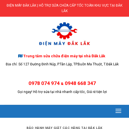
Skip
ĐIỆN MÁY ĐẮK LẮK | HỖ TRỢ SỬA CHỮA CẤP TỐC TOÀN KHU VỰC TẠI ĐẮK
to
LẮK
content
Trung tâm sửa chữa điện máy tại nhà Đắk Lắk
Địa chỉ: Số 127 Đường Đinh Núp, P.Tân Lập, TP.Buôn Ma Thuột, T.Đắk Lắk
0978 074 974
0948 668 347
&
Gọi ngay! Hỗ trợ sửa tại nhà nhanh cấp tốc, Giá rẻ tiện lợi
BẢO HÀNH MÁY GIẶT CÁC HÃNG TẠI ĐẮK LẮK