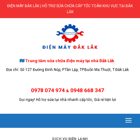
Skip
ĐIỆN MÁY ĐẮK LẮK | HỖ TRỢ SỬA CHỮA CẤP TỐC TOÀN KHU VỰC TẠI ĐẮK
to
LẮK
content
Trung tâm sửa chữa điện máy tại nhà Đắk Lắk
Địa chỉ: Số 127 Đường Đinh Núp, P.Tân Lập, TP.Buôn Ma Thuột, T.Đắk Lắk
0978 074 974
0948 668 347
&
Gọi ngay! Hỗ trợ sửa tại nhà nhanh cấp tốc, Giá rẻ tiện lợi
DỊCH VỤ ĐIỆN LẠNH