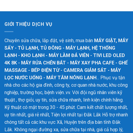
GIỚI THIỆU DỊCH VỤ
Chuyên sửa chữa, lắp đặt, vệ sinh, mua bán
MÁY GIẶT, MÁY
SẤY - TỦ LẠNH, TỦ ĐÔNG - MÁY LẠNH, HỆ THỐNG
LẠNH - KHO LẠNH - MÁY LÀM ĐÁ VIÊN - TIVI LED OLED
4K 8K - MÁY RỬA CHÉN BÁT - MÁY XAY PHA CAFE - GHẾ
MASSAGE - BẾP ĐIỆN TỪ - CAMERA GIÁM SÁT - MÁY
LỌC NƯỚC UỐNG - MÁY TẮM NÓNG LẠNH
... Phục vụ tận
nhà cho các hộ gia đình, công ty, cơ quan nhà nước, khu công
nghiệp, trường học, bệnh viện..vv. Với đội ngũ nhân viên kỹ
thuật , thợ giỏi, uy tín, sửa chữa nhanh, linh kiện chính hãng.
Kỹ thuật có mặt trong 30 - 45 phút. Cam kết chất lượng nhất,
uy tín nhất, giá rẻ nhất, Tiện lợi nhất tại Đắk Lắk
Hỗ trợ nhanh
chóng tất cả các khu vực Xã, Huyện trên địa bàn tỉnh Đắk
Lắk. Không ngại đường xa, sửa chữa tại nhà, giá cả hợp lý,