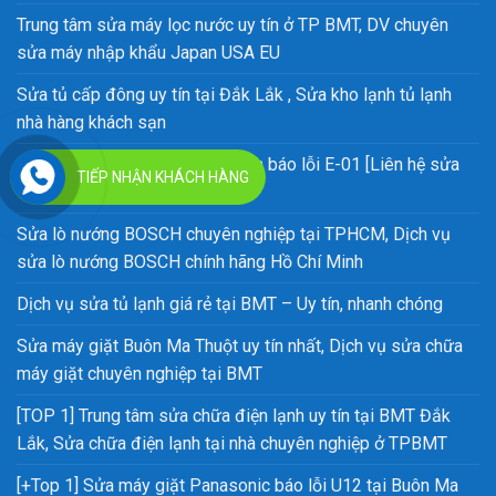
Trung tâm sửa máy lọc nước uy tín ở TP BMT, DV chuyên
sửa máy nhập khẩu Japan USA EU
Sửa tủ cấp đông uy tín tại Đắk Lắk , Sửa kho lạnh tủ lạnh
nhà hàng khách sạn
Nguyên nhân máy rửa bát Bosch báo lỗi E-01 [Liên hệ sửa
TIẾP NHẬN KHÁCH HÀNG
tại nhà]
Sửa lò nướng BOSCH chuyên nghiệp tại TPHCM, Dịch vụ
sửa lò nướng BOSCH chính hãng Hồ Chí Minh
Dịch vụ sửa tủ lạnh giá rẻ tại BMT – Uy tín, nhanh chóng
Sửa máy giặt Buôn Ma Thuột uy tín nhất, Dịch vụ sửa chữa
máy giặt chuyên nghiệp tại BMT
[TOP 1] Trung tâm sửa chữa điện lạnh uy tín tại BMT Đắk
Lắk, Sửa chữa điện lạnh tại nhà chuyên nghiệp ở TPBMT
[+Top 1] Sửa máy giặt Panasonic báo lỗi U12 tại Buôn Ma