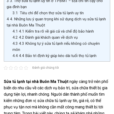
3
3. Thợ sửa tủ lạnh uy tín ở TPBMT – Địa chỉ tin cậy cho
gia đình bạn
3.1
Tiêu chí để chọn thợ sửa tủ lạnh uy tín
4
4. Những lưu ý quan trọng khi sử dụng dịch vụ sửa tủ lạnh
tại nhà Buôn Ma Thuột
4.1
4.1 Kiểm tra rõ về giá cả và chế độ bảo hành
4.2
4.2 Đánh giá khách quan về dịch vụ
4.3
4.3 Không tự ý sửa tủ lạnh nếu không có chuyên
môn
4.4
4.4 Bảo trì định kỳ giúp kéo dài tuổi thọ tủ lạnh
Đánh giá chúng tôi
Sửa tủ lạnh tại nhà Buôn Ma Thuột
ngày càng trở nên phổ
biến do nhu cầu về các dịch vụ bảo trì, sửa chữa thiết bị gia
dụng tiện lợi, nhanh chóng. Người dân thành phố muốn tìm
kiếm những đơn vị sửa chữa tủ lạnh uy tín, giá rẻ, có thể
phục vụ tận nơi mà không cần mất công mang thiết bị tới
trung tâm. Trong bài viết này, chúng ta sẽ khám phá những