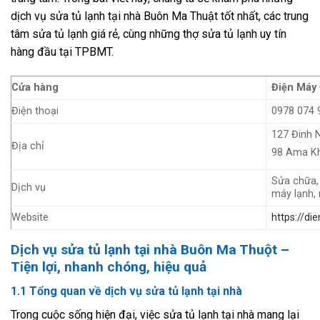
dịch vụ sửa tủ lạnh tại nhà Buôn Ma Thuật tốt nhất, các trung
tâm sửa tủ lạnh giá rẻ, cùng những thợ sửa tủ lạnh uy tín
hàng đầu tại TPBMT.
Cửa hàng
Điện Máy
Điện thoại
0978 074 
127 Đinh 
Địa chỉ
98 Ama Kh
Sửa chữa, 
Dịch vụ
máy lạnh, 
Website
https://d
Dịch vụ sửa tủ lạnh tại nhà Buôn Ma Thuột –
Tiện lợi, nhanh chóng, hiệu quả
1.1 Tổng quan về dịch vụ sửa tủ lạnh tại nhà
Trong cuộc sống hiện đại, việc sửa tủ lạnh tại nhà mang lại