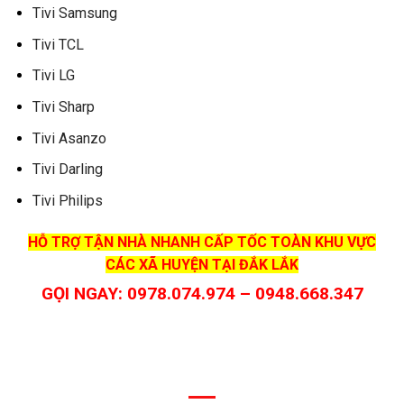
Tivi Samsung
Tivi TCL
Tivi LG
Tivi Sharp
Tivi Asanzo
Tivi Darling
Tivi Philips
HỖ TRỢ TẬN NHÀ NHANH CẤP TỐC TOÀN KHU VỰC
CÁC XÃ HUYỆN TẠI ĐẮK LẮK
GỌI NGAY: 0978.074.974 – 0948.668.347