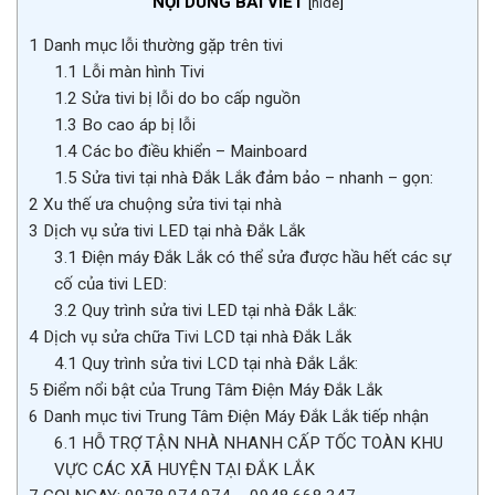
NỘI DUNG BÀI VIẾT
[
hide
]
1
Danh mục lỗi thường gặp trên tivi
1.1
Lỗi màn hình Tivi
1.2
Sửa tivi bị lỗi do bo cấp nguồn
1.3
Bo cao áp bị lỗi
1.4
Các bo điều khiển – Mainboard
1.5
Sửa tivi tại nhà Đắk Lắk đảm bảo – nhanh – gọn:
2
Xu thế ưa chuộng sửa tivi tại nhà
3
Dịch vụ sửa tivi LED tại nhà Đắk Lắk
3.1
Điện máy Đắk Lắk có thể sửa được hầu hết các sự
cố của tivi LED:
3.2
Quy trình sửa tivi LED tại nhà Đắk Lắk:
4
Dịch vụ sửa chữa Tivi LCD tại nhà Đắk Lắk
4.1
Quy trình sửa tivi LCD tại nhà Đắk Lắk:
5
Điểm nổi bật của Trung Tâm Điện Máy Đắk Lắk
6
Danh mục tivi Trung Tâm Điện Máy Đắk Lắk tiếp nhận
6.1
HỖ TRỢ TẬN NHÀ NHANH CẤP TỐC TOÀN KHU
VỰC CÁC XÃ HUYỆN TẠI ĐẮK LẮK