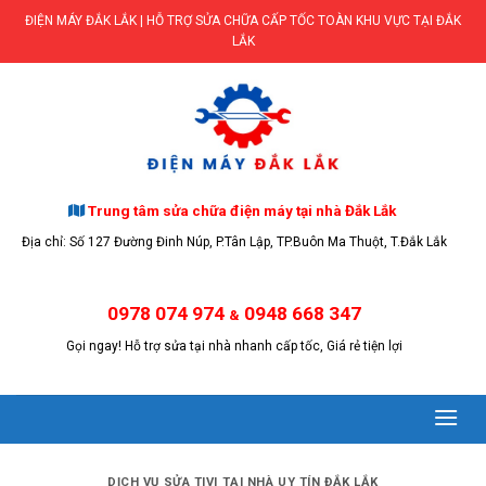
Skip
ĐIỆN MÁY ĐẮK LẮK | HỖ TRỢ SỬA CHỮA CẤP TỐC TOÀN KHU VỰC TẠI ĐẮK
to
LẮK
content
Trung tâm sửa chữa điện máy tại nhà Đắk Lắk
Địa chỉ: Số 127 Đường Đinh Núp, P.Tân Lập, TP.Buôn Ma Thuột, T.Đắk Lắk
0978 074 974
0948 668 347
&
Gọi ngay! Hỗ trợ sửa tại nhà nhanh cấp tốc, Giá rẻ tiện lợi
DỊCH VỤ SỬA TIVI TẠI NHÀ UY TÍN ĐẮK LẮK