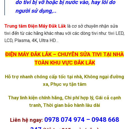
do tivi bị vỡ hoặc bị nước vào, hay lỗi do
người sử dụng,..
Trung tâm Điện Máy Đắk Lắk
là cơ sở chuyên nhận sửa
tivi đến từ các hãng khác nhau với các dòng tivi như: tivi LED,
LCD, Plasma, 4K, Ultra HD…
ĐIỆN MÁY ĐẮK LẮK – CHUYÊN SỬA TIVI TẠI NHÀ
TOÀN KHU VỰC ĐẮK LẮK
Hỗ trợ nhanh chóng cấp tốc tại nhà, Không ngại đường
xa, Phục vụ tận tâm
Thay linh kiện chính hãng, Chi phí hợp lý, Gái cả cạnh
tranh, Thời gian bảo hành lâu dài
0978 074 974 – 0948 668
Liên hệ ngay: