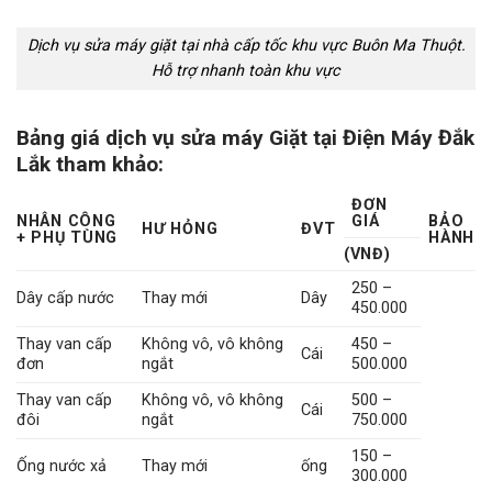
Dịch vụ sửa máy giặt tại nhà cấp tốc khu vực Buôn Ma Thuột.
Hỗ trợ nhanh toàn khu vực
Bảng giá dịch vụ sửa máy Giặt tại Điện Máy Đắk
Lắk tham khảo:
ĐƠN
NHÂN CÔNG
GIÁ
BẢO
HƯ HỎNG
ĐVT
+ PHỤ TÙNG
HÀNH
(VNĐ)
250 –
Dây cấp nước
Thay mới
Dây
450.000
Thay van cấp
Không vô, vô không
450 –
Cái
đơn
ngắt
500.000
Thay van cấp
Không vô, vô không
500 –
Cái
đôi
ngắt
750.000
150 –
Ống nước xả
Thay mới
ống
300.000