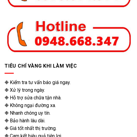
TIÊU CHÍ VÀNG KHI LÀM VIỆC
❉ Kiểm tra tư vấn báo giá ngay.
❉ Xử lý trong ngày.
❉ Hỗ trợ sửa chữa tận nhà.
❉ Không ngại đường xa.
❉ Nhanh chóng uy tín.
❉ Bảo hành lâu dài.
❉ Giá tốt nhất thị trường.
❉ Cam kết hiệu quả tiện lợi.