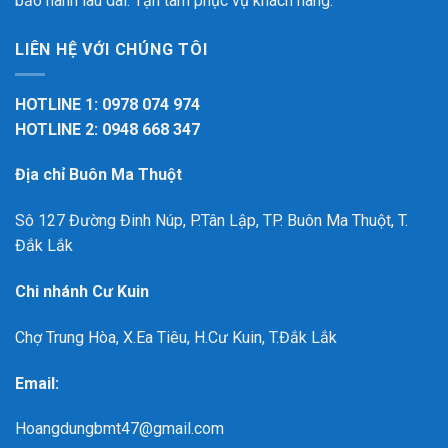
bảo hành lâu dài. Tận tâm phục vụ khách hàng.
LIÊN HỆ VỚI CHÚNG TÔI
HOTLINE 1: 0978 074 974
HOTLINE 2: 0948 668 347
Địa chỉ Buôn Ma Thuột
Sô 127 Đường Đinh Núp, P.Tân Lập, TP. Buôn Ma Thuột, T.
Đắk Lắk
Chi nhánh Cư Kuin
Chợ Trung Hòa, X.Ea Tiêu, H.Cư Kuin, T.Đắk Lắk
Email:
Hoangdungbmt47@gmail.com