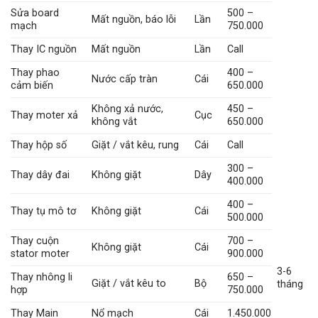
Sửa board
500 –
Mất nguồn, báo lỗi
Lần
mạch
750.000
Thay IC nguồn
Mất nguồn
Lần
Call
Thay phao
400 –
Nước cấp tràn
Cái
cảm biến
650.000
Không xả nước,
450 –
Thay moter xả
Cục
không vắt
650.000
Thay hộp số
Giặt / vắt kêu, rung
Cái
Call
300 –
Thay dây đai
Không giặt
Dây
400.000
400 –
Thay tụ mô tơ
Không giặt
Cái
500.000
Thay cuộn
700 –
Không giặt
Cái
stator moter
900.000
3-6
Thay nhông li
650 –
Giặt / vắt kêu to
Bộ
tháng
hợp
750.000
Thay Main
Nổ mạch
Cái
1.450.000