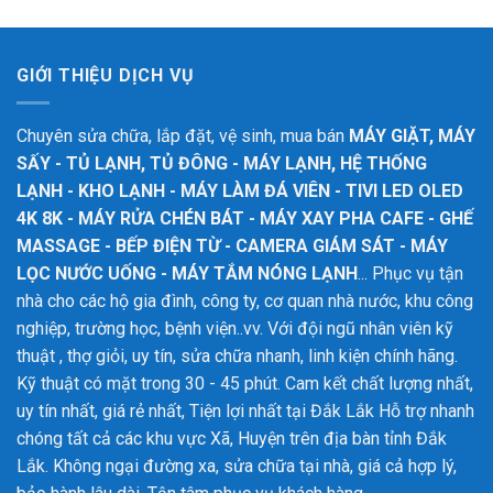
GIỚI THIỆU DỊCH VỤ
Chuyên sửa chữa, lắp đặt, vệ sinh, mua bán
MÁY GIẶT, MÁY
SẤY - TỦ LẠNH, TỦ ĐÔNG - MÁY LẠNH, HỆ THỐNG
LẠNH - KHO LẠNH - MÁY LÀM ĐÁ VIÊN - TIVI LED OLED
4K 8K - MÁY RỬA CHÉN BÁT - MÁY XAY PHA CAFE - GHẾ
MASSAGE - BẾP ĐIỆN TỪ - CAMERA GIÁM SÁT - MÁY
LỌC NƯỚC UỐNG - MÁY TẮM NÓNG LẠNH
... Phục vụ tận
nhà cho các hộ gia đình, công ty, cơ quan nhà nước, khu công
nghiệp, trường học, bệnh viện..vv. Với đội ngũ nhân viên kỹ
thuật , thợ giỏi, uy tín, sửa chữa nhanh, linh kiện chính hãng.
Kỹ thuật có mặt trong 30 - 45 phút. Cam kết chất lượng nhất,
uy tín nhất, giá rẻ nhất, Tiện lợi nhất tại Đắk Lắk
Hỗ trợ nhanh
chóng tất cả các khu vực Xã, Huyện trên địa bàn tỉnh Đắk
Lắk. Không ngại đường xa, sửa chữa tại nhà, giá cả hợp lý,