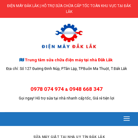
Skip
ĐIỆN MÁY ĐẮK LẮK | HỖ TRỢ SỬA CHỮA CẤP TỐC TOÀN KHU VỰC TẠI ĐẮK
to
LẮK
content
Trung tâm sửa chữa điện máy tại nhà Đắk Lắk
Địa chỉ: Số 127 Đường Đinh Núp, P.Tân Lập, TP.Buôn Ma Thuột, T.Đắk Lắk
0978 074 974
0948 668 347
&
Gọi ngay! Hỗ trợ sửa tại nhà nhanh cấp tốc, Giá rẻ tiện lợi
SỬA MÁY GIẶT TẠI NHÀ UY TÍN ĐẮK LẮK