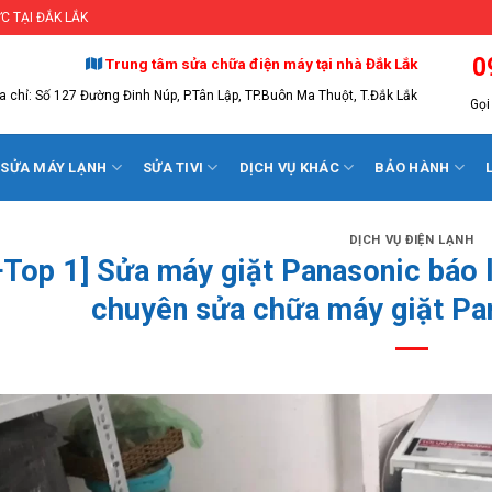
C TẠI ĐẮK LẮK
0
Trung tâm sửa chữa điện máy tại nhà Đắk Lắk
a chỉ: Số 127 Đường Đinh Núp, P.Tân Lập, TP.Buôn Ma Thuột, T.Đắk Lắk
Gọi 
SỬA MÁY LẠNH
SỬA TIVI
DỊCH VỤ KHÁC
BẢO HÀNH
DỊCH VỤ ĐIỆN LẠNH
+Top 1] Sửa máy giặt Panasonic báo 
chuyên sửa chữa máy giặt Pa