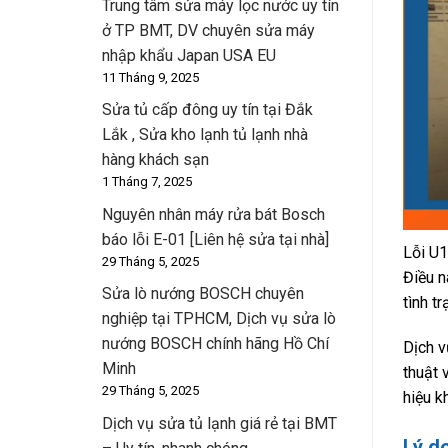
Trung tâm sửa máy lọc nước uy tín
ở TP BMT, DV chuyên sửa máy
nhập khẩu Japan USA EU
11 Tháng 9, 2025
Sửa tủ cấp đông uy tín tại Đắk
Lắk , Sửa kho lạnh tủ lạnh nhà
hàng khách sạn
1 Tháng 7, 2025
Nguyên nhân máy rửa bát Bosch
báo lỗi E-01 [Liên hệ sửa tại nhà]
Lỗi U1
29 Tháng 5, 2025
Điều n
Sửa lò nướng BOSCH chuyên
tình t
nghiệp tại TPHCM, Dịch vụ sửa lò
nướng BOSCH chính hãng Hồ Chí
Dịch v
Minh
thuật 
29 Tháng 5, 2025
hiệu k
Dịch vụ sửa tủ lạnh giá rẻ tại BMT
Lý d