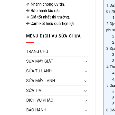
❉ Nhanh chóng uy tín.
1
Sửa
❉ Bảo hành lâu dài.
0978
❉ Giá tốt nhất thị trường.
1
❉ Cam kết hiệu quả tiện lợi.
2
Dịc
phí 
MENU DỊCH VỤ SỬA CHỮA
2
2
3
Địa
TRANG CHỦ
3
3
SỬA MÁY GIẶT
4
Thợ
SỬA TỦ LẠNH
4
4
SỬA MÁY LẠNH
5
Giả
SỬA TIVI
5
5
DỊCH VỤ KHÁC
5
BẢO HÀNH
6
Các