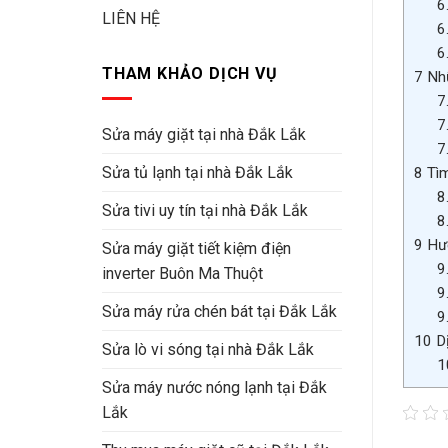
6
LIÊN HỆ
6
6
THAM KHẢO DỊCH VỤ
7
Nhữ
7
7
Sửa máy giặt tại nhà Đắk Lắk
7
Sửa tủ lạnh tại nhà Đắk Lắk
8
Tìm
8
Sửa tivi uy tín tại nhà Đắk Lắk
8
9
Hướ
Sửa máy giặt tiết kiệm điện
9
inverter Buôn Ma Thuột
9
Sửa máy rửa chén bát tại Đắk Lắk
9
10
Dị
Sửa lò vi sóng tại nhà Đắk Lắk
1
Sửa máy nước nóng lạnh tại Đắk
Lắk