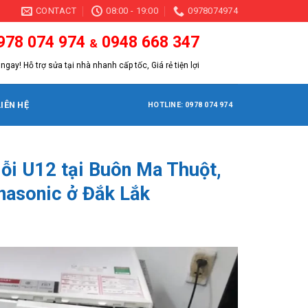
CONTACT
08:00 - 19:00
0978074974
978 074 974
0948 668 347
&
ngay! Hỗ trợ sửa tại nhà nhanh cấp tốc, Giá rẻ tiện lợi
LIÊN HỆ
HOTLINE: 0978 074 974
lỗi U12 tại Buôn Ma Thuột,
nasonic ở Đắk Lắk