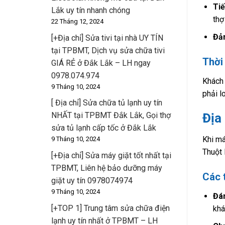
Tiế
Lắk uy tín nhanh chóng
thợ
22 Tháng 12, 2024
Đả
[+Địa chỉ] Sửa tivi tại nhà UY TÍN
tại TPBMT, Dịch vụ sửa chữa tivi
Thời 
GIÁ RẺ ở Đắk Lắk – LH ngay
0978.074.974
Khách 
9 Tháng 10, 2024
phải l
[ Địa chỉ] Sửa chữa tủ lạnh uy tín
NHẤT tại TPBMT Đắk Lắk, Gọi thợ
Địa
sửa tủ lạnh cấp tốc ở Đắk Lắk
Khi má
9 Tháng 10, 2024
Thuột 
[+Địa chỉ] Sửa máy giặt tốt nhất tại
TPBMT, Liên hệ bảo dưỡng máy
Các t
giặt uy tín 0978074974
9 Tháng 10, 2024
Đán
[+TOP 1] Trung tâm sửa chữa điện
khá
lạnh uy tín nhất ở TPBMT – LH