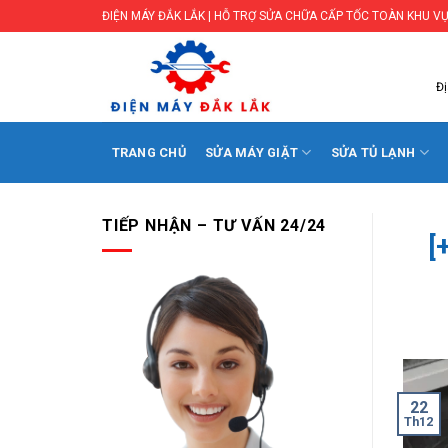
Skip
ĐIỆN MÁY ĐẮK LẮK | HỖ TRỢ SỬA CHỮA CẤP TỐC TOÀN KHU VỰ
to
content
Đị
TRANG CHỦ
SỬA MÁY GIẶT
SỬA TỦ LẠNH
TIẾP NHẬN – TƯ VẤN 24/24
[
22
Th12