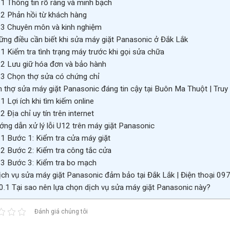
.1
Thông tin rõ ràng và minh bạch
.2
Phản hồi từ khách hàng
.3
Chuyên môn và kinh nghiệm
ng điều cần biết khi sửa máy giặt Panasonic ở Đắk Lắk
.1
Kiểm tra tình trạng máy trước khi gọi sửa chữa
.2
Lưu giữ hóa đơn và bảo hành
.3
Chọn thợ sửa có chứng chỉ
 thợ sửa máy giặt Panasonic đáng tin cậy tại Buôn Ma Thuột | Tr
.1
Lợi ích khi tìm kiếm online
.2
Địa chỉ uy tín trên internet
ng dẫn xử lý lỗi U12 trên máy giặt Panasonic
.1
Bước 1: Kiểm tra cửa máy giặt
.2
Bước 2: Kiểm tra công tắc cửa
.3
Bước 3: Kiểm tra bo mạch
ch vụ sửa máy giặt Panasonic đảm bảo tại Đắk Lắk | Điện thoại 0
0.1
Tại sao nên lựa chọn dịch vụ sửa máy giặt Panasonic này?
Đánh giá chúng tôi