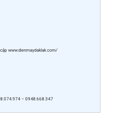
uy cập www.dienmaydaklak.com/
978.074.974 – 0948.668.347