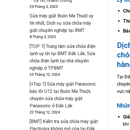
– Uy tín, nhanh chóng
29 Tháng 5, 2025
Chấ
Sửa máy giặt Buôn Ma Thuột uy
Thờ
tín nhất, Dịch vụ sửa chữa máy
giặt chuyên nghiệp tại BMT
Bảo
8 Tháng 5, 2025
Dịc
[TOP 1] Trung tâm sửa chữa điện
chó
lạnh uy tín tại BMT Đắk Lắk, Sửa
chữa điện lạnh tại nhà chuyên
hàn
nghiệp ở TPBMT
25 Tháng 12, 2024
Tại Đắ
[+Top 1] Sửa máy giặt Panasonic
chuyên
báo lỗi U12 tại Buôn Ma Thuột,
vực nà
chuyên sửa chữa máy giặt
Nhữn
Panasonic ở Đắk Lắk
22 Tháng 12, 2024
Giả
[BMT] Kiểm tra sửa chữa máy giặt
khi
Electrolux không mở cửa tại Đắk