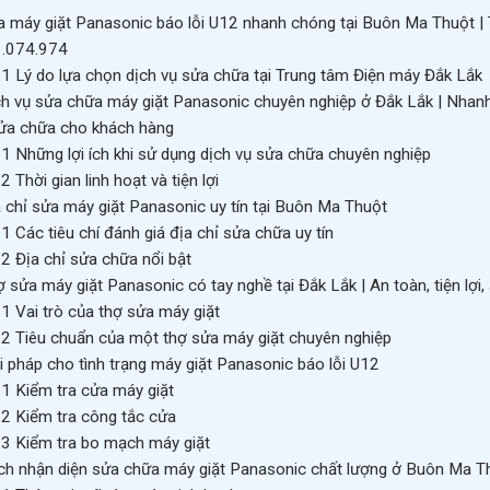
 máy giặt Panasonic báo lỗi U12 nhanh chóng tại Buôn Ma Thuộ
.074.974
.1
Lý do lựa chọn dịch vụ sửa chữa tại Trung tâm Điện máy Đắk Lắk
h vụ sửa chữa máy giặt Panasonic chuyên nghiệp ở Đắk Lắk | Nhanh ch
sửa chữa cho khách hàng
.1
Những lợi ích khi sử dụng dịch vụ sửa chữa chuyên nghiệp
.2
Thời gian linh hoạt và tiện lợi
 chỉ sửa máy giặt Panasonic uy tín tại Buôn Ma Thuột
.1
Các tiêu chí đánh giá địa chỉ sửa chữa uy tín
.2
Địa chỉ sửa chữa nổi bật
 sửa máy giặt Panasonic có tay nghề tại Đắk Lắk | An toàn, tiện lợi
.1
Vai trò của thợ sửa máy giặt
.2
Tiêu chuẩn của một thợ sửa máy giặt chuyên nghiệp
i pháp cho tình trạng máy giặt Panasonic báo lỗi U12
.1
Kiểm tra cửa máy giặt
.2
Kiểm tra công tắc cửa
.3
Kiểm tra bo mạch máy giặt
h nhận diện sửa chữa máy giặt Panasonic chất lượng ở Buôn Ma T