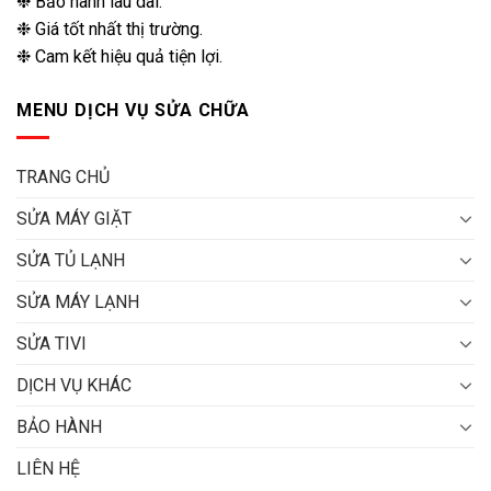
❉ Bảo hành lâu dài.
❉ Giá tốt nhất thị trường.
❉ Cam kết hiệu quả tiện lợi.
MENU DỊCH VỤ SỬA CHỮA
TRANG CHỦ
SỬA MÁY GIẶT
SỬA TỦ LẠNH
SỬA MÁY LẠNH
SỬA TIVI
DỊCH VỤ KHÁC
BẢO HÀNH
LIÊN HỆ