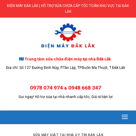
Skip
ĐIỆN MÁY ĐẮK LẮK | HỖ TRỢ SỬA CHỮA CẤP TỐC TOÀN KHU VỰC TẠI ĐẮK
to
LẮK
content
Trung tâm sửa chữa điện máy tại nhà Đắk Lắk
Địa chỉ: Số 127 Đường Đinh Núp, P.Tân Lập, TP.Buôn Ma Thuột, T.Đắk Lắk
0978 074 974
0948 668 347
&
Gọi ngay! Hỗ trợ sửa tại nhà nhanh cấp tốc, Giá rẻ tiện lợi
SỬA MÁY GIẶT TẠI NHÀ UY TÍN ĐẮK LẮK