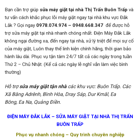
Bạn cần trợ giúp
sửa máy giặt tại nhà Thị Trấn Buôn Trấp
và
tư vấn cách khắc phục lỗi máy giặt ngay tại nhà khu vực Đắk
Lắk ? Gọi ngay
0978.074.974 – 0948.668.347
để được hỗ
trợ sửa máy giặt tại nhà nhanh chóng nhất. Điện Máy Đắk Lắk
không ngại đường xa, đến ngay tại nhà, xử lý triệt để mọi sự cố
của máy giặt, Luôn thay thế linh kiện chính hãng, thời gian bảo
hành lâu dài. Phục vụ tận tâm 24/7 tất cả các ngày trong tuần
Thứ 2 – Chủ Nhật. (Kể cả các ngày lễ nghĩ vẫn làm việc bình
thường)
Hỗ trợ
sửa máy giặt tận nhà
các khu vực: Buôn Trấp. Các
Xã Băng Adrênh, Bình Hòa, Dray Sáp, Dur Kmăl, Ea
Bông, Ea Na, Quảng Điền.
ĐIỆN MÁY ĐẮK LẮK – SỬA MÁY GIẶT TẠI NHÀ THỊ TRẤN
BUÔN TRẤP
Phục vụ nhanh chóng – Quy trình chuyên nghiệp