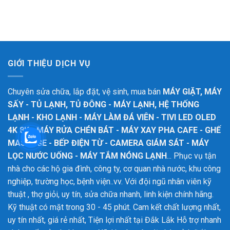
GIỚI THIỆU DỊCH VỤ
Chuyên sửa chữa, lắp đặt, vệ sinh, mua bán
MÁY GIẶT, MÁY
SẤY - TỦ LẠNH, TỦ ĐÔNG - MÁY LẠNH, HỆ THỐNG
LẠNH - KHO LẠNH - MÁY LÀM ĐÁ VIÊN - TIVI LED OLED
4K 8K - MÁY RỬA CHÉN BÁT - MÁY XAY PHA CAFE - GHẾ
MASSAGE - BẾP ĐIỆN TỪ - CAMERA GIÁM SÁT - MÁY
LỌC NƯỚC UỐNG - MÁY TẮM NÓNG LẠNH
... Phục vụ tận
nhà cho các hộ gia đình, công ty, cơ quan nhà nước, khu công
nghiệp, trường học, bệnh viện..vv. Với đội ngũ nhân viên kỹ
thuật , thợ giỏi, uy tín, sửa chữa nhanh, linh kiện chính hãng.
Kỹ thuật có mặt trong 30 - 45 phút. Cam kết chất lượng nhất,
uy tín nhất, giá rẻ nhất, Tiện lợi nhất tại Đắk Lắk
Hỗ trợ nhanh