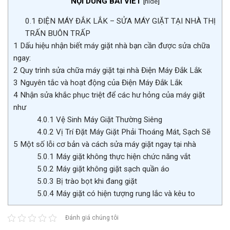
NỘI DUNG BÀI VIẾT
[
hide
]
0.1
ĐIỆN MÁY ĐẮK LẮK – SỬA MÁY GIẶT TẠI NHÀ THỊ
TRẤN BUÔN TRẤP
1
Dấu hiệu nhận biết máy giặt nhà bạn cần được sửa chữa
ngay:
2
Quy trình sửa chữa máy giặt tại nhà Điện Máy Đắk Lắk
3
Nguyên tắc và hoạt động của Điện Máy Đắk Lắk
4
Nhận sửa khắc phục triệt để các hư hỏng của máy giặt
như
4.0.1
Vệ Sinh Máy Giặt Thường Siêng
4.0.2
Vị Trí Đặt Máy Giặt Phải Thoáng Mát, Sạch Sẽ
5
Một số lỗi cơ bản và cách sửa máy giặt ngay tại nhà
5.0.1
Máy giặt không thực hiện chức năng vắt
5.0.2
Máy giặt không giặt sạch quần áo
5.0.3
Bị trào bọt khi đang giặt
5.0.4
Máy giặt có hiện tượng rung lắc và kêu to
Đánh giá chúng tôi