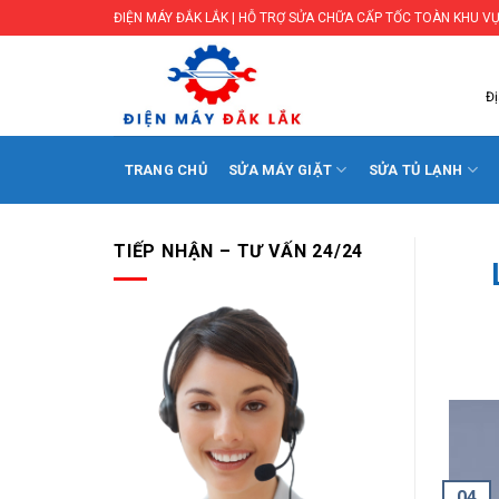
Skip
ĐIỆN MÁY ĐẮK LẮK | HỖ TRỢ SỬA CHỮA CẤP TỐC TOÀN KHU VỰ
to
content
Đị
TRANG CHỦ
SỬA MÁY GIẶT
SỬA TỦ LẠNH
TIẾP NHẬN – TƯ VẤN 24/24
04