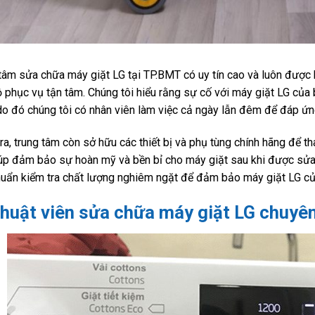
tâm sửa chữa máy giặt LG tại TP.BMT có uy tín cao và luôn được 
ộ phục vụ tận tâm. Chúng tôi hiểu rằng sự cố với máy giặt LG của 
do đó chúng tôi có nhân viên làm việc cả ngày lẫn đêm để đáp ứ
ra, trung tâm còn sở hữu các thiết bị và phụ tùng chính hãng để th
úp đảm bảo sự hoàn mỹ và bền bỉ cho máy giặt sau khi được sửa
huẩn kiểm tra chất lượng nghiêm ngặt để đảm bảo máy giặt LG củ
thuật viên sửa chữa máy giặt LG chuyê