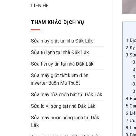
LIÊN HỆ
THAM KHẢO DỊCH VỤ
1
Dịc
Sửa máy giặt tại nhà Đắk Lắk
2
Kỹ 
Sửa tủ lạnh tại nhà Đắk Lắk
3
Sửa
3
Sửa tivi uy tín tại nhà Đắk Lắk
3
Sửa máy giặt tiết kiệm điện
3
inverter Buôn Ma Thuột
3
3
Sửa máy rửa chén bát tại Đắk Lắk
4
Bản
Sửa lò vi sóng tại nhà Đắk Lắk
5
Cam
6
Liê
Sửa máy nước nóng lạnh tại Đắk
7
Ưu 
Lắk
8
Lưu
9
Địa