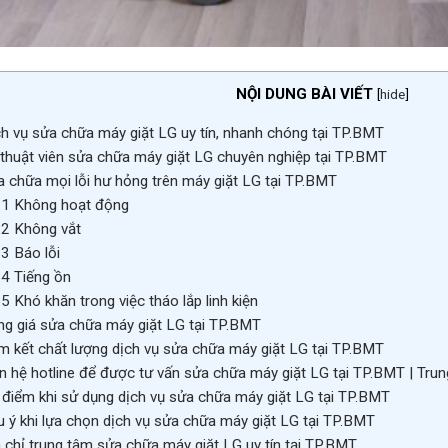
NỘI DUNG BÀI VIẾT
[
hide
]
h vụ sửa chữa máy giặt LG uy tín, nhanh chóng tại TP.BMT
thuật viên sửa chữa máy giặt LG chuyên nghiệp tại TP.BMT
 chữa mọi lỗi hư hỏng trên máy giặt LG tại TP.BMT
.1
Không hoạt động
.2
Không vắt
.3
Báo lỗi
.4
Tiếng ồn
.5
Khó khăn trong việc tháo lắp linh kiện
g giá sửa chữa máy giặt LG tại TP.BMT
 kết chất lượng dịch vụ sửa chữa máy giặt LG tại TP.BMT
n hệ hotline để được tư vấn sửa chữa máy giặt LG tại TP.BMT | Tr
điểm khi sử dụng dịch vụ sửa chữa máy giặt LG tại TP.BMT
 ý khi lựa chọn dịch vụ sửa chữa máy giặt LG tại TP.BMT
 chỉ trung tâm sửa chữa máy giặt LG uy tín tại TP.BMT