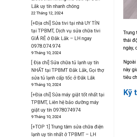
Lắk uy tín nhanh chóng
22 Tháng 12, 2024
[+Địa chỉ] Sửa tivi tại nhà UY TÍN
tại TPBMT, Dịch vụ sửa chữa tivi
Trung 
GIÁ RẺ ở Đắk Lắk – LH ngay
thái đ
0978.074.974
ngày, 
9 Tháng 10, 2024
Ngoài 
[ Địa chỉ] Sửa chữa tủ lạnh uy tín
này gi
NHẤT tại TPBMT Đắk Lắk, Gọi thợ
tiêu c
sửa tủ lạnh cấp tốc ở Đắk Lắk
9 Tháng 10, 2024
Kỹ 
[+Địa chỉ] Sửa máy giặt tốt nhất tại
TPBMT, Liên hệ bảo dưỡng máy
giặt uy tín 0978074974
9 Tháng 10, 2024
[+TOP 1] Trung tâm sửa chữa điện
lạnh uy tín nhất ở TPBMT – LH