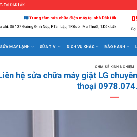
C TẠI ĐẮK LẮK
0
Trung tâm sửa chữa điện máy tại nhà Đắk Lắk
a chỉ: Số 127 Đường Đinh Núp, P.Tân Lập, TP.Buôn Ma Thuột, T.Đắk Lắk
Gọi 
SỬA MÁY LẠNH
SỬA TIVI
DỊCH VỤ KHÁC
BẢO HÀNH
CHIA SẺ KINH NGHIỆM
Liên hệ sửa chữa máy giặt LG chuyên
thoại 0978.074