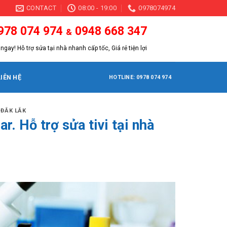
CONTACT
08:00 - 19:00
0978074974
978 074 974
0948 668 347
&
ngay! Hỗ trợ sửa tại nhà nhanh cấp tốc, Giá rẻ tiện lợi
LIÊN HỆ
HOTLINE: 0978 074 974
N ĐẮK LẮK
r. Hỗ trợ sửa tivi tại nhà