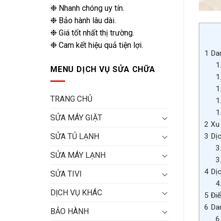
❉ Nhanh chóng uy tín.
❉ Bảo hành lâu dài.
❉ Giá tốt nhất thị trường.
❉ Cam kết hiệu quả tiện lợi.
1
Dan
1
MENU DỊCH VỤ SỬA CHỮA
1
1
TRANG CHỦ
1
1
SỬA MÁY GIẶT
2
Xu 
3
Dịc
SỬA TỦ LẠNH
3
SỬA MÁY LẠNH
3
4
Dịc
SỬA TIVI
4
DỊCH VỤ KHÁC
5
Điể
6
Dan
BẢO HÀNH
6