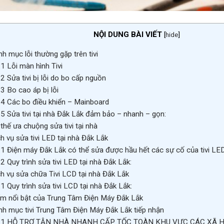
NỘI DUNG BÀI VIẾT
[
hide
]
h mục lỗi thường gặp trên tivi
.1
Lỗi màn hình Tivi
.2
Sửa tivi bị lỗi do bo cấp nguồn
.3
Bo cao áp bị lỗi
.4
Các bo điều khiển – Mainboard
.5
Sửa tivi tại nhà Đắk Lắk đảm bảo – nhanh – gọn:
thế ưa chuộng sửa tivi tại nhà
h vụ sửa tivi LED tại nhà Đắk Lắk
.1
Điện máy Đắk Lắk có thể sửa được hầu hết các sự cố của tivi LED
.2
Quy trình sửa tivi LED tại nhà Đắk Lắk:
h vụ sửa chữa Tivi LCD tại nhà Đắk Lắk
.1
Quy trình sửa tivi LCD tại nhà Đắk Lắk:
m nổi bật của Trung Tâm Điện Máy Đắk Lắk
h mục tivi Trung Tâm Điện Máy Đắk Lắk tiếp nhận
.1
HỖ TRỢ TẬN NHÀ NHANH CẤP TỐC TOÀN KHU VỰC CÁC XÃ H