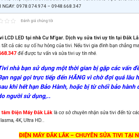
 NGAY: 0978.074.974 – 0948.668.347
Đánh giá chúng tôi
vi LCD LED tại nhà Cư M’gar. Dịch vụ sửa tivi uy tín tại Đắk L
à tất cả các sự cố hư hỏng của tivi. Nếu tivi gia đình bạn chẳng 
668.347
để được tư vấn và sửa tivi uy tín nhé.
Tivi nhà bạn sử dụng một thời gian bị gặp các vấn đề
Bạn ngại gọi trực tiếp đến HÃNG vì chờ đợi quá lâu 
sau khi hết hạn Bảo Hành, hoặc bị từ chối bảo hành do
do người sử dụng,..
 tâm Điện Máy Đắk Lắk
là cơ sở chuyên nhận sửa tivi đến từ các
lasma, 4K, Ultra HD…
ĐIỆN MÁY ĐẮK LẮK – CHUYÊN SỬA TIVI TẠI