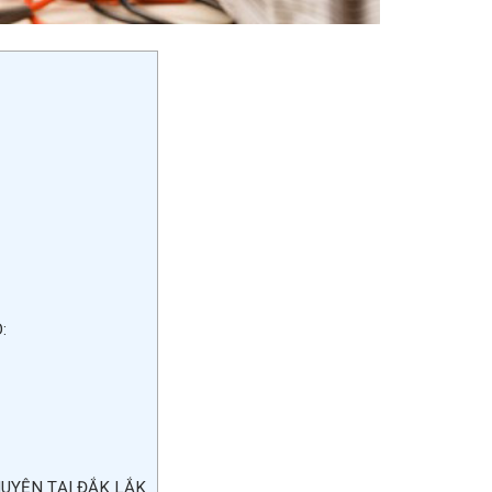
:
UYỆN TẠI ĐẮK LẮK