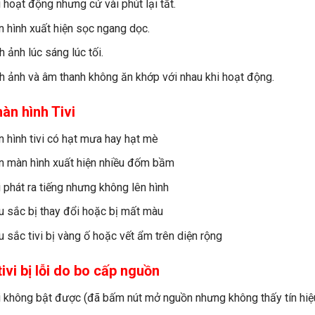
i hoạt động nhưng cứ vài phút lại tắt.
 hình xuất hiện sọc ngang dọc.
h ảnh lúc sáng lúc tối.
h ảnh và âm thanh không ăn khớp với nhau khi hoạt động.
àn hình Tivi
 hình tivi có hạt mưa hay hạt mè
n màn hình xuất hiện nhiều đốm bầm
i phát ra tiếng nhưng không lên hình
 sắc bị thay đổi hoặc bị mất màu
 sắc tivi bị vàng ố hoặc vết ẩm trên diện rộng
ivi bị lỗi do bo cấp nguồn
i không bật được (đã bấm nút mở nguồn nhưng không thấy tín hiệ