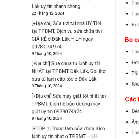
Tiv
Lắk uy tín nhanh chóng
Tiv
22 Tháng 12, 2024
[+Địa chỉ] Sửa tivi tại nhà UY TÍN
Bị 
tại TPBMT, Dịch vụ sửa chữa tivi
GIÁ RẺ ở Đắk Lắk – LH ngay
Bo ca
0978.074.974
Tiv
9 Tháng 10, 2024
Đèn
[ Địa chỉ] Sửa chữa tủ lạnh uy tín
NHẤT tại TPBMT Đắk Lắk, Gọi thợ
Tối
sửa tủ lạnh cấp tốc ở Đắk Lắk
Khô
9 Tháng 10, 2024
[+Địa chỉ] Sửa máy giặt tốt nhất tại
Các 
TPBMT, Liên hệ bảo dưỡng máy
Đèn
giặt uy tín 0978074974
9 Tháng 10, 2024
Âm 
[+TOP 1] Trung tâm sửa chữa điện
Tiv
lạnh uy tín nhất ở TPBMT – LH