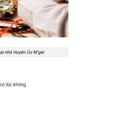
 tại nhà Huyện Cư M’gar
có lúc không.