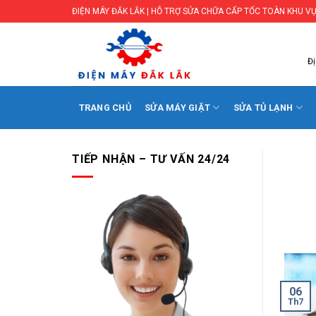
Skip
ĐIỆN MÁY ĐẮK LẮK | HỖ TRỢ SỬA CHỮA CẤP TỐC TOÀN KHU VỰ
to
content
Đị
TRANG CHỦ
SỬA MÁY GIẶT
SỬA TỦ LẠNH
TIẾP NHẬN – TƯ VẤN 24/24
06
Th7