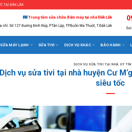
C TẠI ĐẮK LẮK
0
Trung tâm sửa chữa điện máy tại nhà Đắk Lắk
a chỉ: Số 127 Đường Đinh Núp, P.Tân Lập, TP.Buôn Ma Thuột, T.Đắk Lắk
Gọi 
SỬA MÁY LẠNH
SỬA TIVI
DỊCH VỤ KHÁC
BẢO HÀNH
DỊCH VỤ SỬA TIVI TẠI NHÀ UY TÍ
Dịch vụ sửa tivi tại nhà huyện Cư M’ga
siêu tốc