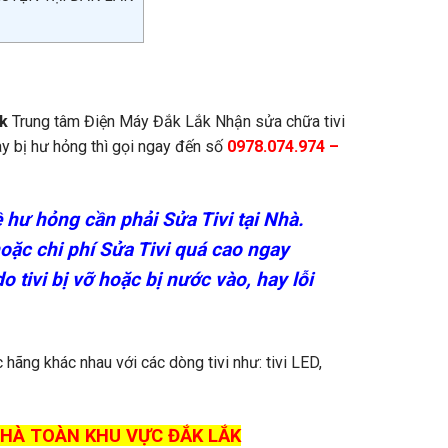
ắk
Trung tâm Điện Máy Đắk Lắk Nhận sửa chữa tivi
may bị hư hỏng thì gọi ngay đến số
0978.074.974 –
 hư hỏng cần phải Sửa Tivi tại Nhà.
hoặc chi phí Sửa Tivi quá cao ngay
 tivi bị vỡ hoặc bị nước vào, hay lỗi
 hãng khác nhau với các dòng tivi như: tivi LED,
 NHÀ TOÀN KHU VỰC ĐẮK LẮK