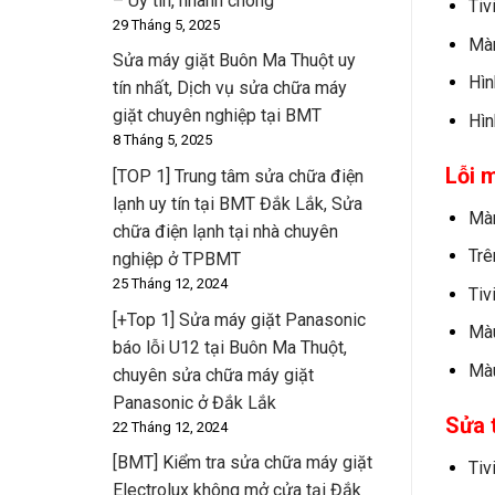
– Uy tín, nhanh chóng
Tiv
29 Tháng 5, 2025
Màn
Sửa máy giặt Buôn Ma Thuột uy
Hìn
tín nhất, Dịch vụ sửa chữa máy
giặt chuyên nghiệp tại BMT
Hìn
8 Tháng 5, 2025
Lỗi m
[TOP 1] Trung tâm sửa chữa điện
lạnh uy tín tại BMT Đắk Lắk, Sửa
Màn
chữa điện lạnh tại nhà chuyên
Trê
nghiệp ở TPBMT
25 Tháng 12, 2024
Tiv
[+Top 1] Sửa máy giặt Panasonic
Màu
báo lỗi U12 tại Buôn Ma Thuột,
Màu
chuyên sửa chữa máy giặt
Panasonic ở Đắk Lắk
Sửa t
22 Tháng 12, 2024
[BMT] Kiểm tra sửa chữa máy giặt
Tiv
Electrolux không mở cửa tại Đắk