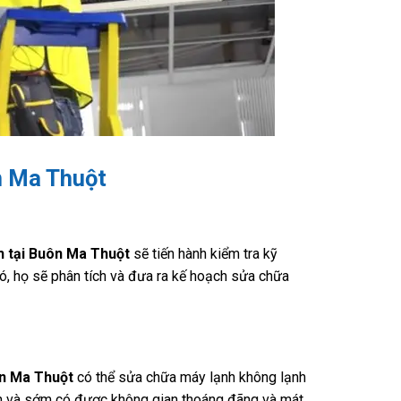
n Ma Thuột
h tại Buôn Ma Thuột
sẽ tiến hành kiểm tra kỹ
ó, họ sẽ phân tích và đưa ra kế hoạch sửa chữa
ôn Ma Thuột
có thể sửa chữa máy lạnh không lạnh
ian và sớm có được không gian thoáng đãng và mát