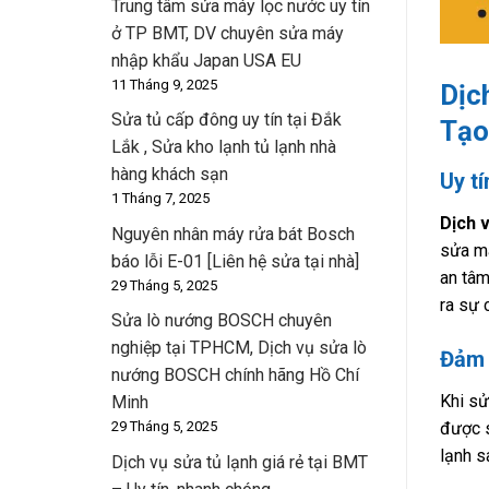
Trung tâm sửa máy lọc nước uy tín
ở TP BMT, DV chuyên sửa máy
nhập khẩu Japan USA EU
11 Tháng 9, 2025
Dịc
Sửa tủ cấp đông uy tín tại Đắk
Tạo
Lắk , Sửa kho lạnh tủ lạnh nhà
hàng khách sạn
Uy t
1 Tháng 7, 2025
Dịch 
Nguyên nhân máy rửa bát Bosch
sửa má
báo lỗi E-01 [Liên hệ sửa tại nhà]
an tâm
29 Tháng 5, 2025
ra sự 
Sửa lò nướng BOSCH chuyên
nghiệp tại TPHCM, Dịch vụ sửa lò
Đảm 
nướng BOSCH chính hãng Hồ Chí
Khi s
Minh
được s
29 Tháng 5, 2025
lạnh s
Dịch vụ sửa tủ lạnh giá rẻ tại BMT