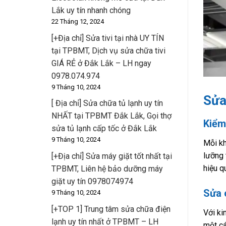
Lắk uy tín nhanh chóng
22 Tháng 12, 2024
[+Địa chỉ] Sửa tivi tại nhà UY TÍN
tại TPBMT, Dịch vụ sửa chữa tivi
GIÁ RẺ ở Đắk Lắk – LH ngay
0978.074.974
9 Tháng 10, 2024
Sửa
[ Địa chỉ] Sửa chữa tủ lạnh uy tín
NHẤT tại TPBMT Đắk Lắk, Gọi thợ
Kiểm
sửa tủ lạnh cấp tốc ở Đắk Lắk
9 Tháng 10, 2024
Mỗi kh
lưỡng 
[+Địa chỉ] Sửa máy giặt tốt nhất tại
hiệu q
TPBMT, Liên hệ bảo dưỡng máy
giặt uy tín 0978074974
Sửa 
9 Tháng 10, 2024
[+TOP 1] Trung tâm sửa chữa điện
Với ki
lạnh uy tín nhất ở TPBMT – LH
một cá