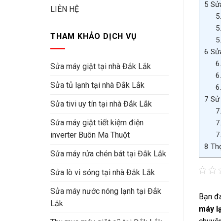
5
Sửa
LIÊN HỆ
5
5
THAM KHẢO DỊCH VỤ
5
6
Sửa
6
Sửa máy giặt tại nhà Đắk Lắk
6
Sửa tủ lạnh tại nhà Đắk Lắk
6
7
Sử 
Sửa tivi uy tín tại nhà Đắk Lắk
7
Sửa máy giặt tiết kiệm điện
7
7
inverter Buôn Ma Thuột
8
Thợ
Sửa máy rửa chén bát tại Đắk Lắk
Sửa lò vi sóng tại nhà Đắk Lắk
Sửa máy nước nóng lạnh tại Đắk
Bạn đa
Lắk
máy l