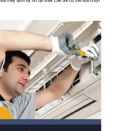
sửa máy lạnh uy tín tại Đắk Lắk để có thể lựa chọn