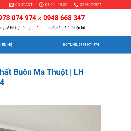
CONTACT
08:00 - 19:00
0978074974
978 074 974
0948 668 347
&
ngay! Hỗ trợ sửa tại nhà nhanh cấp tốc, Giá rẻ tiện lợi
LIÊN HỆ
HOTLINE: 0978 074 974
nhất Buôn Ma Thuột | LH
4