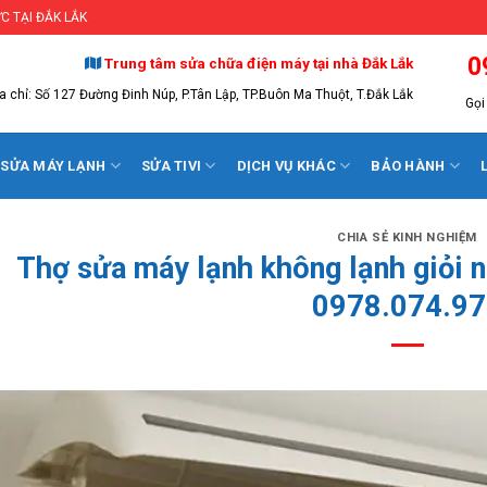
C TẠI ĐẮK LẮK
0
Trung tâm sửa chữa điện máy tại nhà Đắk Lắk
a chỉ: Số 127 Đường Đinh Núp, P.Tân Lập, TP.Buôn Ma Thuột, T.Đắk Lắk
Gọi 
SỬA MÁY LẠNH
SỬA TIVI
DỊCH VỤ KHÁC
BẢO HÀNH
CHIA SẺ KINH NGHIỆM
Thợ sửa máy lạnh không lạnh giỏi 
0978.074.97