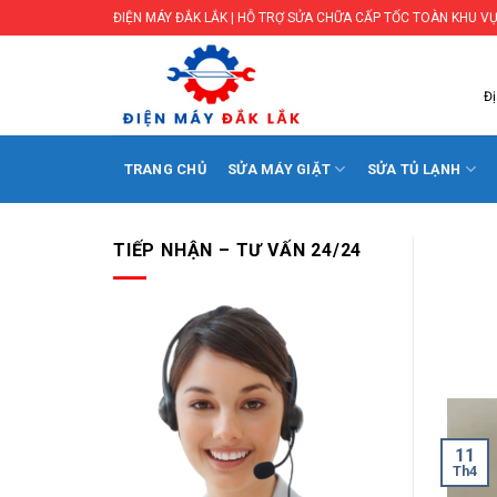
Skip
ĐIỆN MÁY ĐẮK LẮK | HỖ TRỢ SỬA CHỮA CẤP TỐC TOÀN KHU VỰ
to
content
Đị
TRANG CHỦ
SỬA MÁY GIẶT
SỬA TỦ LẠNH
TIẾP NHẬN – TƯ VẤN 24/24
11
Th4