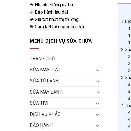
❉ Nhanh chóng uy tín.
❉ Bảo hành lâu dài.
❉ Giá tốt nhất thị trường.
1
Dịc
❉ Cam kết hiệu quả tiện lợi.
1
1
MENU DỊCH VỤ SỬA CHỮA
1
2
Sửa
2
TRANG CHỦ
2
SỬA MÁY GIẶT
2
3
Sửa
SỬA TỦ LẠNH
3
3
SỬA MÁY LẠNH
3
SỬA TIVI
4
Thợ
4
DỊCH VỤ KHÁC
4
BẢO HÀNH
4