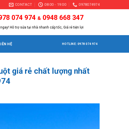
CONTACT
08:00 - 19:00
0978074974
978 074 974
0948 668 347
&
ngay! Hỗ trợ sửa tại nhà nhanh cấp tốc, Giá rẻ tiện lợi
LIÊN HỆ
HOTLINE: 0978 074 974
uột giá rẻ chất lượng nhất
974