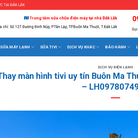
C TẠI ĐẮK LẮK
0
Trung tâm sửa chữa điện máy tại nhà Đắk Lắk
a chỉ: Số 127 Đường Đinh Núp, P.Tân Lập, TP.Buôn Ma Thuột, T.Đắk Lắk
Gọi 
SỬA MÁY LẠNH
SỬA TIVI
DỊCH VỤ KHÁC
BẢO HÀNH
DỊCH VỤ ĐIỆN LẠNH
Thay màn hình tivi uy tín Buôn Ma Th
– LH0978074