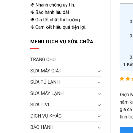
❉ Nhanh chóng uy tín.
❉ Bảo hành lâu dài.
❉ Giá tốt nhất thị trường.
0
❉ Cam kết hiệu quả tiện lợi.
0
MENU DỊCH VỤ SỬA CHỮA
0
TRANG CHỦ
1
Kết
SỬA MÁY GIẶT
SỬA TỦ LẠNH
SỬA MÁY LẠNH
Điện M
năm ki
SỬA TIVI
giá cả
DỊCH VỤ KHÁC
tình t
BẢO HÀNH