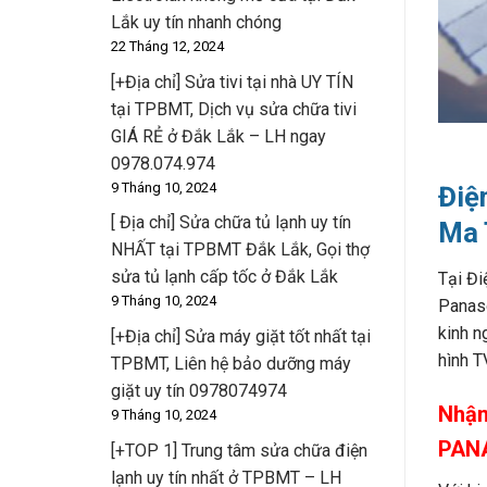
Lắk uy tín nhanh chóng
22 Tháng 12, 2024
[+Địa chỉ] Sửa tivi tại nhà UY TÍN
tại TPBMT, Dịch vụ sửa chữa tivi
GIÁ RẺ ở Đắk Lắk – LH ngay
0978.074.974
9 Tháng 10, 2024
Điệ
[ Địa chỉ] Sửa chữa tủ lạnh uy tín
Ma 
NHẤT tại TPBMT Đắk Lắk, Gọi thợ
sửa tủ lạnh cấp tốc ở Đắk Lắk
Tại Đi
9 Tháng 10, 2024
Panaso
kinh n
[+Địa chỉ] Sửa máy giặt tốt nhất tại
hình T
TPBMT, Liên hệ bảo dưỡng máy
giặt uy tín 0978074974
Nhận
9 Tháng 10, 2024
PANA
[+TOP 1] Trung tâm sửa chữa điện
lạnh uy tín nhất ở TPBMT – LH