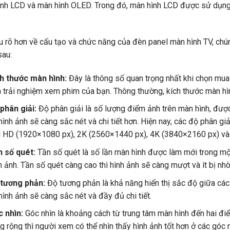
nh LCD và màn hình OLED. Trong đó, màn hình LCD được sử dụng p
u rõ hơn về cấu tạo và chức năng của đèn panel màn hình TV, chún
sau:
h thước màn hình:
Đây là thông số quan trọng nhất khi chọn mua 
 trải nghiệm xem phim của bạn. Thông thường, kích thước màn hìn
phân giải:
Độ phân giải là số lượng điểm ảnh trên màn hình, được
 hình ảnh sẽ càng sắc nét và chi tiết hơn. Hiện nay, các độ phân gi
l HD (1920×1080 px), 2K (2560×1440 px), 4K (3840×2160 px) và
 số quét:
Tần số quét là số lần màn hình được làm mới trong một
h ảnh. Tần số quét càng cao thì hình ảnh sẽ càng mượt và ít bị nhò
tương phản:
Độ tương phản là khả năng hiển thị sắc độ giữa cá
 hình ảnh sẽ càng sắc nét và đầy đủ chi tiết.
 nhìn:
Góc nhìn là khoảng cách từ trung tâm màn hình đến hai điể
g rộng thì người xem có thể nhìn thấy hình ảnh tốt hơn ở các góc 