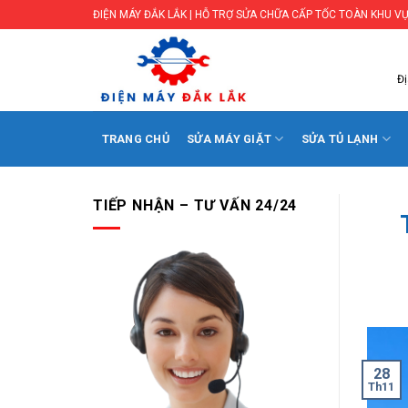
Skip
ĐIỆN MÁY ĐẮK LẮK | HỖ TRỢ SỬA CHỮA CẤP TỐC TOÀN KHU VỰ
to
content
Đị
TRANG CHỦ
SỬA MÁY GIẶT
SỬA TỦ LẠNH
TIẾP NHẬN – TƯ VẤN 24/24
28
Th11