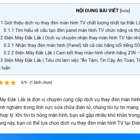
NỘI DUNG BÀI VIẾT
[
hide
]
.1
Giới thiệu dịch vụ thay đèn màn hình TV chất lượng nhất tại Đắk
0.1.1
Tìm hiểu về cấu tạo đèn panel màn hình TV chức năng và th
.2
Điện Máy Đắk Lắk | Dịch vụ chuyên nhận thay màn hình TV tận n
0.2.1
Nhận thay đèn màn hình (Panel) tất cả các hãng nổi tiếng
0.2.2
Điện Máy Đắk Lắk | Cam kết thay màn hình chính hãng ZI
.3
Điện Máy Đắk Lắk | Tiêu chí làm việc “Ân Tâm, Tin Cậy, An Toàn, 
 luận
5/5 - (1 bình chọn)
áy Đắk Lắk là đơn vị chuyên cung cấp dịch vụ thay đèn màn hình 
nh nghiệm trong lĩnh vực sửa chữa điện tử, chúng tôi tự tin mang
 hợp lý. Khi tivi bị hỏng màn hình, bạn sẽ gặp nhiều khó khăn tron
rạng này, bạn có thể lựa chọn dịch vụ thay đèn màn hình TV tại Đi