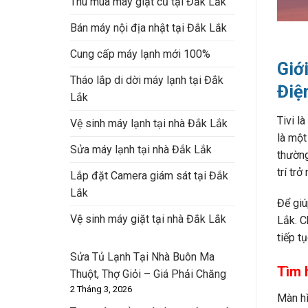
Thu mua máy giặt cũ tại Đắk Lắk
Bán máy nội địa nhật tại Đắk Lắk
Cung cấp máy lạnh mới 100%
Giớ
Tháo lắp di dời máy lạnh tại Đắk
Điệ
Lắk
Tivi l
Vệ sinh máy lạnh tại nhà Đắk Lắk
là một
Sửa máy lạnh tại nhà Đắk Lắk
thường
trí tr
Lắp đặt Camera giám sát tại Đắk
Lắk
Để giú
Vệ sinh máy giặt tại nhà Đắk Lắk
Lắk. C
tiếp t
Sửa Tủ Lạnh Tại Nhà Buôn Ma
Tìm 
Thuột, Thợ Giỏi – Giá Phải Chăng
2 Tháng 3, 2026
Màn hì