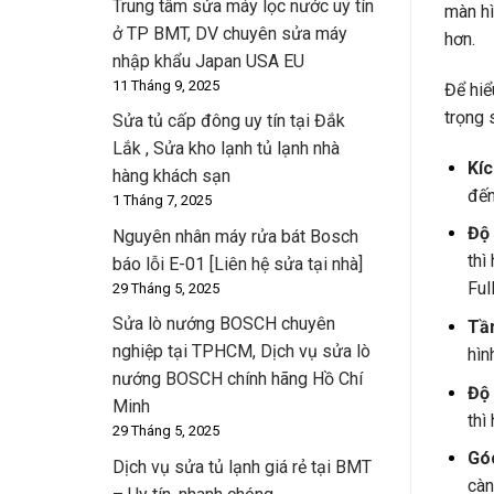
Trung tâm sửa máy lọc nước uy tín
màn hì
ở TP BMT, DV chuyên sửa máy
hơn.
nhập khẩu Japan USA EU
11 Tháng 9, 2025
Để hiể
trọng 
Sửa tủ cấp đông uy tín tại Đắk
Lắk , Sửa kho lạnh tủ lạnh nhà
Kíc
hàng khách sạn
đến
1 Tháng 7, 2025
Độ 
Nguyên nhân máy rửa bát Bosch
thì
báo lỗi E-01 [Liên hệ sửa tại nhà]
Ful
29 Tháng 5, 2025
Sửa lò nướng BOSCH chuyên
Tần
nghiệp tại TPHCM, Dịch vụ sửa lò
hìn
nướng BOSCH chính hãng Hồ Chí
Độ 
Minh
thì
29 Tháng 5, 2025
Góc
Dịch vụ sửa tủ lạnh giá rẻ tại BMT
càn