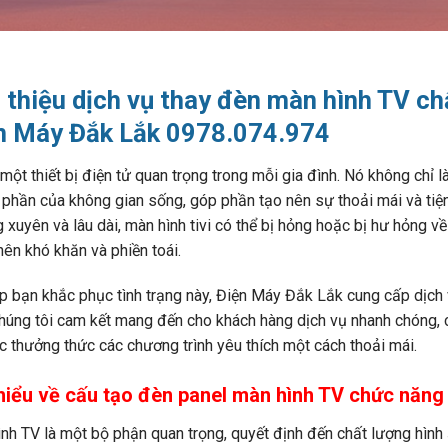
i thiệu dịch vụ thay đèn màn hình TV ch
n Máy Đắk Lắk 0978.074.974
à một thiết bị điện tử quan trọng trong mỗi gia đình. Nó không chỉ 
 phần của không gian sống, góp phần tạo nên sự thoải mái và tiệ
 xuyên và lâu dài, màn hình tivi có thể bị hỏng hoặc bị hư hỏng về
ở nên khó khăn và phiền toái.
p bạn khắc phục tình trạng này, Điện Máy Đắk Lắk cung cấp dịch 
húng tôi cam kết mang đến cho khách hàng dịch vụ nhanh chóng, 
ục thưởng thức các chương trình yêu thích một cách thoải mái.
hiểu về cấu tạo đèn panel màn hình TV chức năng
nh TV là một bộ phận quan trọng, quyết định đến chất lượng hình ả