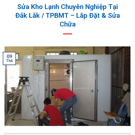
Sửa Kho Lạnh Chuyên Nghiệp Tại
Đắk Lắk / TPBMT – Lắp Đặt & Sửa
Chữa
09
Th6