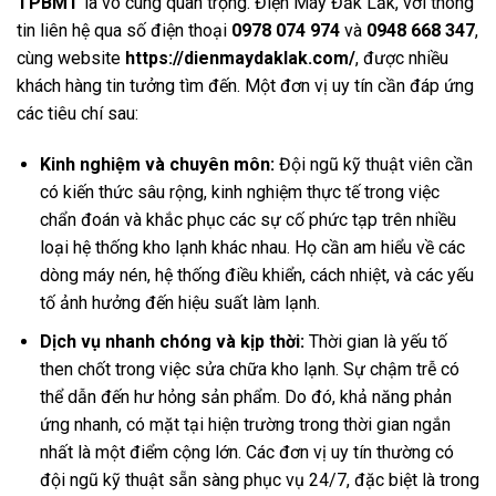
TPBMT
là vô cùng quan trọng. Điện Máy Đắk Lắk, với thông
tin liên hệ qua số điện thoại
0978 074 974
và
0948 668 347
,
cùng website
https://dienmaydaklak.com/
, được nhiều
khách hàng tin tưởng tìm đến. Một đơn vị uy tín cần đáp ứng
các tiêu chí sau:
Kinh nghiệm và chuyên môn:
Đội ngũ kỹ thuật viên cần
có kiến thức sâu rộng, kinh nghiệm thực tế trong việc
chẩn đoán và khắc phục các sự cố phức tạp trên nhiều
loại hệ thống kho lạnh khác nhau. Họ cần am hiểu về các
dòng máy nén, hệ thống điều khiển, cách nhiệt, và các yếu
tố ảnh hưởng đến hiệu suất làm lạnh.
Dịch vụ nhanh chóng và kịp thời:
Thời gian là yếu tố
then chốt trong việc sửa chữa kho lạnh. Sự chậm trễ có
thể dẫn đến hư hỏng sản phẩm. Do đó, khả năng phản
ứng nhanh, có mặt tại hiện trường trong thời gian ngắn
nhất là một điểm cộng lớn. Các đơn vị uy tín thường có
đội ngũ kỹ thuật sẵn sàng phục vụ 24/7, đặc biệt là trong