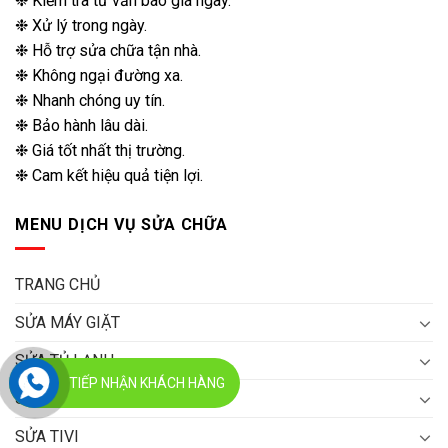
❉ Kiểm tra tư vấn báo giá ngay.
❉ Xử lý trong ngày.
❉ Hỗ trợ sửa chữa tận nhà.
❉ Không ngại đường xa.
❉ Nhanh chóng uy tín.
❉ Bảo hành lâu dài.
❉ Giá tốt nhất thị trường.
❉ Cam kết hiệu quả tiện lợi.
MENU DỊCH VỤ SỬA CHỮA
TRANG CHỦ
SỬA MÁY GIẶT
SỬA TỦ LẠNH
TIẾP NHẬN KHÁCH HÀNG
SỬA MÁY LẠNH
SỬA TIVI