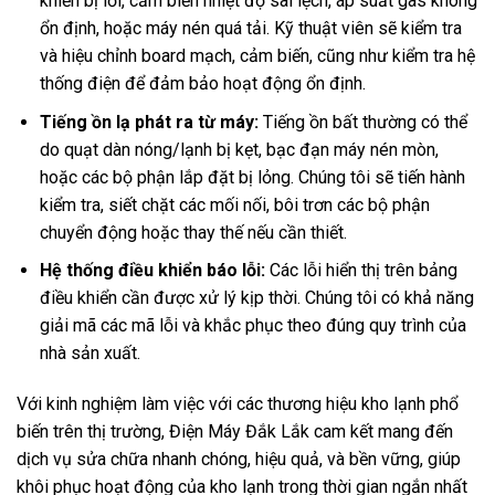
khiển bị lỗi, cảm biến nhiệt độ sai lệch, áp suất gas không
ổn định, hoặc máy nén quá tải. Kỹ thuật viên sẽ kiểm tra
và hiệu chỉnh board mạch, cảm biến, cũng như kiểm tra hệ
thống điện để đảm bảo hoạt động ổn định.
Tiếng ồn lạ phát ra từ máy:
Tiếng ồn bất thường có thể
do quạt dàn nóng/lạnh bị kẹt, bạc đạn máy nén mòn,
hoặc các bộ phận lắp đặt bị lỏng. Chúng tôi sẽ tiến hành
kiểm tra, siết chặt các mối nối, bôi trơn các bộ phận
chuyển động hoặc thay thế nếu cần thiết.
Hệ thống điều khiển báo lỗi:
Các lỗi hiển thị trên bảng
điều khiển cần được xử lý kịp thời. Chúng tôi có khả năng
giải mã các mã lỗi và khắc phục theo đúng quy trình của
nhà sản xuất.
Với kinh nghiệm làm việc với các thương hiệu kho lạnh phổ
biến trên thị trường, Điện Máy Đắk Lắk cam kết mang đến
dịch vụ sửa chữa nhanh chóng, hiệu quả, và bền vững, giúp
khôi phục hoạt động của kho lạnh trong thời gian ngắn nhất