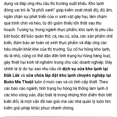
dụng và đáp ứng nhu cầu thị trường xuất khẩu. Kho lạnh
đóng vai trò là “lá phổi xanh” giúp kiểm soát nhiệt độ, độ ẩm,
ngăn chặn sự phát triển của vi sinh vật gây hại, làm chậm
quá trình chín và héo, từ đó giảm thiểu tổn thất sau thu
hoạch. Tương tự, trong ngành thực phẩm, kho lạnh là yêu cầu
bắt buộc để bảo quản thịt, cá, rau củ, sữa, các sản phẩm chế
biến, đảm bảo an toàn vệ sinh thực phẩm và đáp ứng các
tiêu chuẩn khắt khe của thị trường. Sự cố hư hỏng kho lạnh,
dù là nhỏ, cũng có thể dẫn đến tình trạng hư hỏng hàng loạt,
gây thiệt hại kinh tế nghiêm trọng cho các doanh nghiệp. Đây
chính là lý do tại sao nhu cầu về
dịch vụ sửa kho lạnh tại
Đắk Lắk
và
sửa chữa lắp đặt kho lạnh chuyên nghiệp tại
Buôn Ma Thuột
luôn ở mức cao và có tính cấp thiết. Theo
các báo cáo ngành, tình trạng hư hỏng hệ thống làm lạnh ở
các kho nông sản, đặc biệt là trong những thời điểm thời tiết
biến đổi, là một vấn đề nan giải mà các nhà quản lý luôn tìm
kiếm giải pháp khắc phục nhanh chóng.