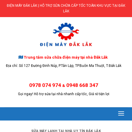
Skip
ĐIỆN MÁY ĐẮK LẮK | HỖ TRỢ SỬA CHỮA CẤP TỐC TOÀN KHU VỰC TẠI ĐẮK
to
LẮK
content
Trung tâm sửa chữa điện máy tại nhà Đắk Lắk
Địa chỉ: Số 127 Đường Đinh Núp, P.Tân Lập, TP.Buôn Ma Thuột, T.Đắk Lắk
0978 074 974
0948 668 347
&
Gọi ngay! Hỗ trợ sửa tại nhà nhanh cấp tốc, Giá rẻ tiện lợi
SỬA MÁY LẠNH TẠI NHÀ UY TÍN ĐẮK LẮK