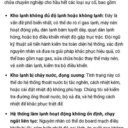
chữa chuyên nghiệp cho hầu hết các loại sự cố, bao gồm:
Kho lạnh không đủ độ lạnh hoặc không lạnh:
Đây là
vấn đề phổ biến nhất, có thể do rò rỉ gas lạnh, máy nén
hoạt động yếu, dàn lạnh bám tuyết dày, quạt dàn lạnh
hỏng, hoặc bộ điều khiển nhiệt độ gặp trục trặc. Đội ngũ
kỹ thuật sẽ tiến hành kiểm tra toàn diện hệ thống, xác định
nguyên nhân và đưa ra giải pháp khắc phục hiệu quả, có
thể bao gồm nạp gas, sửa chữa hoặc thay thế máy nén,
vệ sinh dàn lạnh, kiểm tra bộ điều khiển.
Kho lạnh bị chảy nước, đọng sương:
Tình trạng này có
thể do hệ thống thoát nước bị tắc nghẽn, cách nhiệt kém,
hoặc cài đặt nhiệt độ không phù hợp. Chúng tôi sẽ kiểm
tra đường ống thoát nước, bộ xả đá, và hệ thống cách
nhiệt để khắc phục triệt để.
Hệ thống làm lạnh hoạt động không ổn định, chạy
ngắt liên tục:
Nguyên nhân có thể do board mạch điều