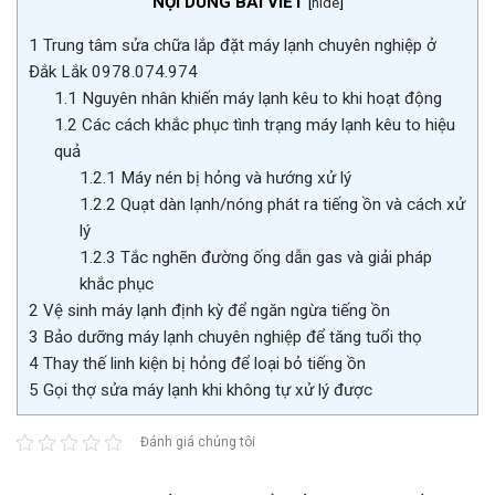
NỘI DUNG BÀI VIẾT
[
hide
]
1
Trung tâm sửa chữa lắp đặt máy lạnh chuyên nghiệp ở
Đắk Lắk 0978.074.974
1.1
Nguyên nhân khiến máy lạnh kêu to khi hoạt động
1.2
Các cách khắc phục tình trạng máy lạnh kêu to hiệu
quả
1.2.1
Máy nén bị hỏng và hướng xử lý
1.2.2
Quạt dàn lạnh/nóng phát ra tiếng ồn và cách xử
lý
1.2.3
Tắc nghẽn đường ống dẫn gas và giải pháp
khắc phục
2
Vệ sinh máy lạnh định kỳ để ngăn ngừa tiếng ồn
3
Bảo dưỡng máy lạnh chuyên nghiệp để tăng tuổi thọ
4
Thay thế linh kiện bị hỏng để loại bỏ tiếng ồn
5
Gọi thợ sửa máy lạnh khi không tự xử lý được
Đánh giá chúng tôi