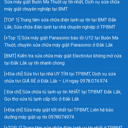
Sửa máy giặt Buôn Ma Thuột uy tín nhất, Dịch vụ sửa chữa
máy giặt chuyên nghiệp tại BMT
[TOP 1] Trung tâm sửa chữa điện lạnh uy tín tại BMT Đắk
Lắk, Sửa chữa điện lạnh tại nhà chuyên nghiệp ở TPBMT
[+Top 1] Sửa máy giặt Panasonic báo lỗi U12 tại Buôn Ma
Thuột, chuyên sửa chữa máy giặt Panasonic ở Đắk Lắk
[BMT] Kiểm tra sửa chữa máy giặt Electrolux không mở cửa
tại Đắk Lắk uy tín nhanh chóng
[+Địa chỉ] Sửa tivi tại nhà UY TÍN tại TPBMT, Dịch vụ sửa
chữa tivi GIÁ RẺ ở Đắk Lắk – LH ngay 0978.074.974
[ Địa chỉ] Sửa chữa tủ lạnh uy tín NHẤT tại TPBMT Đắk Lắk,
Gọi thợ sửa tủ lạnh cấp tốc ở Đắk Lắk
[+Địa chỉ] Sửa máy giặt tốt nhất tại TPBMT, Liên hệ bảo
dưỡng máy giặt uy tín 0978074974
[+TOP 1] Trung tâm sửa chữa điện lạnh uy tín nhất ở TPBMT