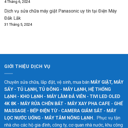
4 Tháng 6, 2024
Dịch vụ sửa chữa máy giặt Panasonic uy tín tại Điện Máy
Đắk Lắk
31 Tháng 5, 2024
GIỚI THIỆU DỊCH VỤ
Chuyên sửa chữa, lắp đặt, vệ sinh, mua bán
MÁY GIẶT, MÁY
SẤY - TỦ LẠNH, TỦ ĐÔNG - MÁY LẠNH, HỆ THỐNG
LẠNH - KHO LẠNH - MÁY LÀM ĐÁ VIÊN - TIVI LED OLED
4K 8K - MÁY RỬA CHÉN BÁT - MÁY XAY PHA CAFE - GHẾ
MASSAGE - BẾP ĐIỆN TỪ - CAMERA GIÁM SÁT - MÁY
LỌC NƯỚC UỐNG - MÁY TẮM NÓNG LẠNH
... Phục vụ tận
nhà cho các hộ gia đình, công ty, cơ quan nhà nước, khu công