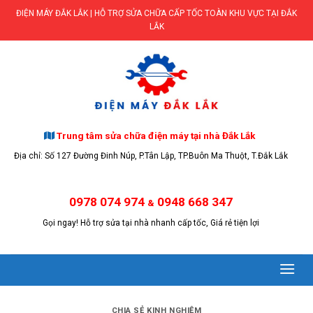
Skip
ĐIỆN MÁY ĐẮK LẮK | HỖ TRỢ SỬA CHỮA CẤP TỐC TOÀN KHU VỰC TẠI ĐẮK
to
LẮK
content
Trung tâm sửa chữa điện máy tại nhà Đắk Lắk
Địa chỉ: Số 127 Đường Đinh Núp, P.Tân Lập, TP.Buôn Ma Thuột, T.Đắk Lắk
0978 074 974
0948 668 347
&
Gọi ngay! Hỗ trợ sửa tại nhà nhanh cấp tốc, Giá rẻ tiện lợi
CHIA SẺ KINH NGHIỆM