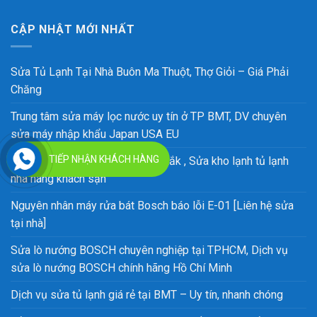
CẬP NHẬT MỚI NHẤT
Sửa Tủ Lạnh Tại Nhà Buôn Ma Thuột, Thợ Giỏi – Giá Phải
Chăng
Trung tâm sửa máy lọc nước uy tín ở TP BMT, DV chuyên
sửa máy nhập khẩu Japan USA EU
TIẾP NHẬN KHÁCH HÀNG
Sửa tủ cấp đông uy tín tại Đắk Lắk , Sửa kho lạnh tủ lạnh
nhà hàng khách sạn
Nguyên nhân máy rửa bát Bosch báo lỗi E-01 [Liên hệ sửa
tại nhà]
Sửa lò nướng BOSCH chuyên nghiệp tại TPHCM, Dịch vụ
sửa lò nướng BOSCH chính hãng Hồ Chí Minh
Dịch vụ sửa tủ lạnh giá rẻ tại BMT – Uy tín, nhanh chóng