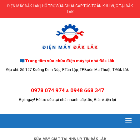
Skip
ĐIỆN MÁY ĐẮK LẮK | HỖ TRỢ SỬA CHỮA CẤP TỐC TOÀN KHU VỰC TẠI ĐẮK
to
LẮK
content
Trung tâm sửa chữa điện máy tại nhà Đắk Lắk
Địa chỉ: Số 127 Đường Đinh Núp, P.Tân Lập, TP.Buôn Ma Thuột, T.Đắk Lắk
0978 074 974
0948 668 347
&
Gọi ngay! Hỗ trợ sửa tại nhà nhanh cấp tốc, Giá rẻ tiện lợi
SỬA MÁY GIẶT TẠI NHÀ UY TÍN ĐẮK LẮK