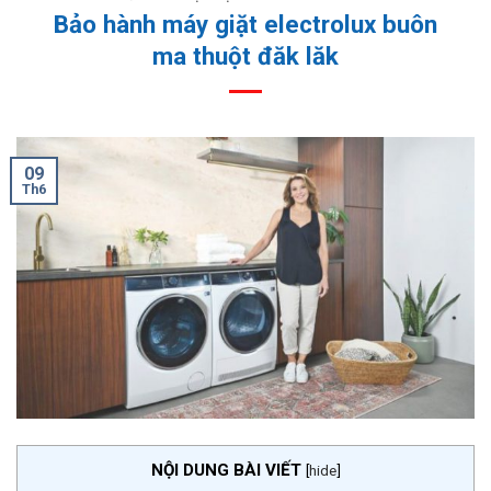
Bảo hành máy giặt electrolux buôn
ma thuột đăk lăk
09
Th6
NỘI DUNG BÀI VIẾT
[
hide
]