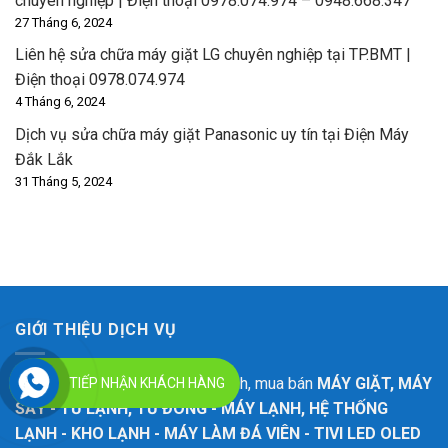
chuyên nghiệp | Điện thoại 0978.074.974 – 0948.668.347
27 Tháng 6, 2024
Liên hệ sửa chữa máy giặt LG chuyên nghiệp tại TP.BMT |
Điện thoại 0978.074.974
4 Tháng 6, 2024
Dịch vụ sửa chữa máy giặt Panasonic uy tín tại Điện Máy
Đắk Lắk
31 Tháng 5, 2024
GIỚI THIỆU DỊCH VỤ
Chuyên sửa chữa, lắp đặt, vệ sinh, mua bán
MÁY GIẶT, MÁY
TIẾP NHẬN KHÁCH HÀNG
SẤY - TỦ LẠNH, TỦ ĐÔNG - MÁY LẠNH, HỆ THỐNG
LẠNH - KHO LẠNH - MÁY LÀM ĐÁ VIÊN - TIVI LED OLED