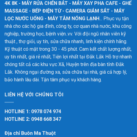
4K 8K - MÁY RỬA CHÉN BÁT - MÁY XAY PHA CAFE - GHẾ
MASSAGE - BẾP ĐIỆN TỪ - CAMERA GIÁM SÁT - MÁY
LỌC NƯỚC UỐNG - MÁY TẮM NÓNG LẠNH
... Phục vụ tận
nhà cho các hộ gia đình, công ty, cơ quan nhà nước, khu công
nghiệp, trường học, bệnh viện..vv. Với đội ngũ nhân viên kỹ
thuật , thợ giỏi, uy tín, sửa chữa nhanh, linh kiện chính hãng.
Kỹ thuật có mặt trong 30 - 45 phút. Cam kết chất lượng nhất,
uy tín nhất, giá rẻ nhất, Tiện lợi nhất tại Đắk Lắk
Hỗ trợ nhanh
chóng tất cả các khu vực Xã, Huyện trên địa bàn tỉnh Đắk
Lắk. Không ngại đường xa, sửa chữa tại nhà, giá cả hợp lý,
bảo hành lâu dài. Tận tâm phục vụ khách hàng.
LIÊN HỆ VỚI CHÚNG TÔI
HOTLINE 1: 0978 074 974
HOTLINE 2: 0948 668 347
Địa chỉ Buôn Ma Thuột