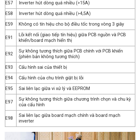
E57
Inverter hút dòng quá nhiều (>15A)
E58
Inverter hút dòng quá nhiều (>4,5A)
E59
Không có tín hiệu cho bộ điều tốc trong vòng 3 giây
Lỗi kết nối (giao tiếp tín hiệu) giữa PCB nguồn và PCB
E91
khiển/board mạch hiển thị
Sự không tương thích giữa PCB chính với PCB khiển
E92
(phiên bản không tương thích)
E93
Cấu hình sai của thiết bị
E94
Cấu hình của chu trình giặt bị lỗi
E95
Sai liên lạc giữa vi xử lý và EEPROM
Sự không tương thích giữa chương trình chọn và chu kỳ
E97
của cấu hình
Sai liên lạc giữa board mạch chính và board mạch
E98
inverter