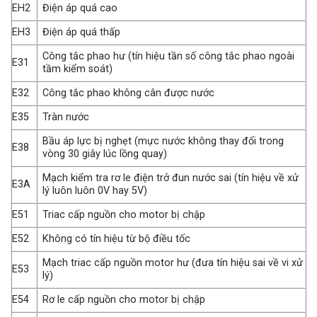
EH2
Điện áp quá cao
EH3
Điện áp quá thấp
Công tắc phao hư (tín hiệu tần số công tắc phao ngoài
E31
tầm kiểm soát)
E32
Công tắc phao không cân được nước
E35
Tràn nước
Bầu áp lực bị nghẹt (mực nước không thay đổi trong
E38
vòng 30 giây lúc lồng quay)
Mạch kiểm tra rơ le điện trở đun nước sai (tín hiệu về xử
E3A
lý luôn luôn 0V hay 5V)
E51
Triac cấp nguồn cho motor bị chập
E52
Không có tín hiệu từ bộ điều tốc
Mạch triac cấp nguồn motor hư (đưa tín hiệu sai về vi xử
E53
lý)
E54
Rơ le cấp nguồn cho motor bị chập