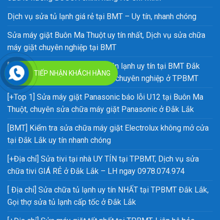
Dịch vụ sửa tủ lạnh giá rẻ tại BMT – Uy tín, nhanh chóng
Sửa máy giặt Buôn Ma Thuột uy tín nhất, Dịch vụ sửa chữa
máy giặt chuyên nghiệp tại BMT
[TOP 1] Trung tâm sửa chữa điện lạnh uy tín tại BMT Đắk
TIẾP NHẬN KHÁCH HÀNG
Lắk, Sửa chữa điện lạnh tại nhà chuyên nghiệp ở TPBMT
[+Top 1] Sửa máy giặt Panasonic báo lỗi U12 tại Buôn Ma
Thuột, chuyên sửa chữa máy giặt Panasonic ở Đắk Lắk
[BMT] Kiểm tra sửa chữa máy giặt Electrolux không mở cửa
tại Đắk Lắk uy tín nhanh chóng
[+Địa chỉ] Sửa tivi tại nhà UY TÍN tại TPBMT, Dịch vụ sửa
chữa tivi GIÁ RẺ ở Đắk Lắk – LH ngay 0978.074.974
[ Địa chỉ] Sửa chữa tủ lạnh uy tín NHẤT tại TPBMT Đắk Lắk,
Gọi thợ sửa tủ lạnh cấp tốc ở Đắk Lắk