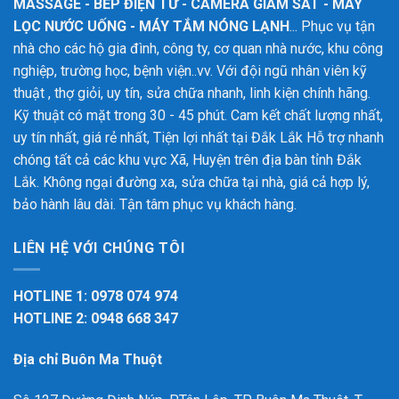
MASSAGE - BẾP ĐIỆN TỪ - CAMERA GIÁM SÁT - MÁY
LỌC NƯỚC UỐNG - MÁY TẮM NÓNG LẠNH
... Phục vụ tận
nhà cho các hộ gia đình, công ty, cơ quan nhà nước, khu công
nghiệp, trường học, bệnh viện..vv. Với đội ngũ nhân viên kỹ
thuật , thợ giỏi, uy tín, sửa chữa nhanh, linh kiện chính hãng.
Kỹ thuật có mặt trong 30 - 45 phút. Cam kết chất lượng nhất,
uy tín nhất, giá rẻ nhất, Tiện lợi nhất tại Đắk Lắk
Hỗ trợ nhanh
chóng tất cả các khu vực Xã, Huyện trên địa bàn tỉnh Đắk
Lắk. Không ngại đường xa, sửa chữa tại nhà, giá cả hợp lý,
bảo hành lâu dài. Tận tâm phục vụ khách hàng.
LIÊN HỆ VỚI CHÚNG TÔI
HOTLINE 1: 0978 074 974
HOTLINE 2: 0948 668 347
Địa chỉ Buôn Ma Thuột