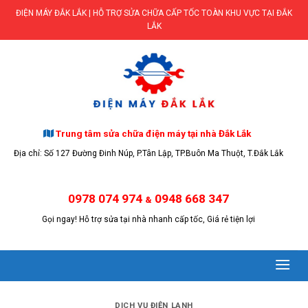
Skip
ĐIỆN MÁY ĐẮK LẮK | HỖ TRỢ SỬA CHỮA CẤP TỐC TOÀN KHU VỰC TẠI ĐẮK
to
LẮK
content
Trung tâm sửa chữa điện máy tại nhà Đắk Lắk
Địa chỉ: Số 127 Đường Đinh Núp, P.Tân Lập, TP.Buôn Ma Thuột, T.Đắk Lắk
0978 074 974
0948 668 347
&
Gọi ngay! Hỗ trợ sửa tại nhà nhanh cấp tốc, Giá rẻ tiện lợi
DỊCH VỤ ĐIỆN LẠNH