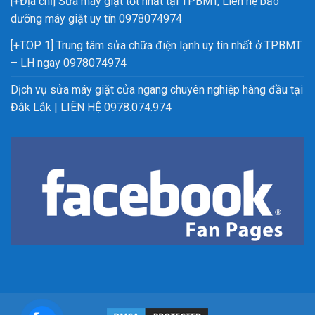
[+Địa chỉ] Sửa máy giặt tốt nhất tại TPBMT, Liên hệ bảo
dưỡng máy giặt uy tín 0978074974
[+TOP 1] Trung tâm sửa chữa điện lạnh uy tín nhất ở TPBMT
– LH ngay 0978074974
Dịch vụ sửa máy giặt cửa ngang chuyên nghiệp hàng đầu tại
Đắk Lắk | LIÊN HỆ 0978.074.974