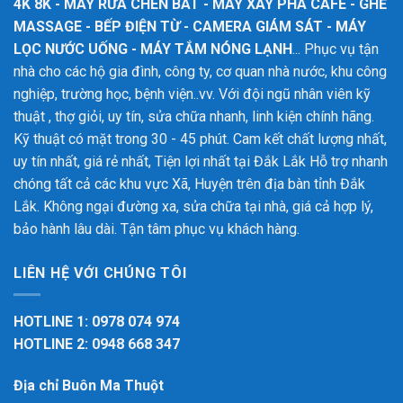
4K 8K - MÁY RỬA CHÉN BÁT - MÁY XAY PHA CAFE - GHẾ
MASSAGE - BẾP ĐIỆN TỪ - CAMERA GIÁM SÁT - MÁY
LỌC NƯỚC UỐNG - MÁY TẮM NÓNG LẠNH
... Phục vụ tận
nhà cho các hộ gia đình, công ty, cơ quan nhà nước, khu công
nghiệp, trường học, bệnh viện..vv. Với đội ngũ nhân viên kỹ
thuật , thợ giỏi, uy tín, sửa chữa nhanh, linh kiện chính hãng.
Kỹ thuật có mặt trong 30 - 45 phút. Cam kết chất lượng nhất,
uy tín nhất, giá rẻ nhất, Tiện lợi nhất tại Đắk Lắk
Hỗ trợ nhanh
chóng tất cả các khu vực Xã, Huyện trên địa bàn tỉnh Đắk
Lắk. Không ngại đường xa, sửa chữa tại nhà, giá cả hợp lý,
bảo hành lâu dài. Tận tâm phục vụ khách hàng.
LIÊN HỆ VỚI CHÚNG TÔI
HOTLINE 1: 0978 074 974
HOTLINE 2: 0948 668 347
Địa chỉ Buôn Ma Thuột