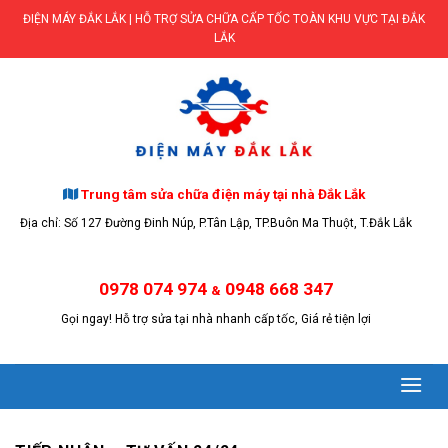
Skip
ĐIỆN MÁY ĐẮK LẮK | HỖ TRỢ SỬA CHỮA CẤP TỐC TOÀN KHU VỰC TẠI ĐẮK
to
LẮK
content
Trung tâm sửa chữa điện máy tại nhà Đắk Lắk
Địa chỉ: Số 127 Đường Đinh Núp, P.Tân Lập, TP.Buôn Ma Thuột, T.Đắk Lắk
0978 074 974
0948 668 347
&
Gọi ngay! Hỗ trợ sửa tại nhà nhanh cấp tốc, Giá rẻ tiện lợi