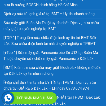
sửa lò nướng BOSCH chính hãng Hồ Chí Minh
Dịch vụ sửa tủ lạnh giá rẻ tại BMT – Uy tín, nhanh chóng
Sửa máy giặt Buôn Ma Thuột uy tín nhất, Dịch vụ sửa chữa
máy giặt chuyên nghiệp tại BMT
[TOP 1] Trung tâm sửa chữa điện lạnh uy tín tại BMT Đắk
Lắk, Sửa chữa điện lạnh tại nhà chuyên nghiệp ở TPBMT
[+Top 1] Sửa máy giặt Panasonic báo lỗi U12 tại Buôn Ma
Thuột, chuyên sửa chữa máy giặt Panasonic ở Đắk Lắk
[BMT] Kiểm tra sửa chữa máy giặt Electrolux không mở cửa
tại Đắk Lắk uy tín nhanh chóng
[+Địa chỉ] Sửa tivi tại nhà UY TÍN tại TPBMT, Dịch vụ sửa
chữa tivi GIÁ RẺ ở Đắk Lắk – LH ngay 0978.074.974
[ Địa chỉ] Sửa chữa tủ lạnh uy tín NHẤT tại TPBMT Đắk Lắk,
TIẾP NHẬN KHÁCH HÀNG
Gọi thợ sửa tủ lạnh cấp tốc ở Đắk Lắk