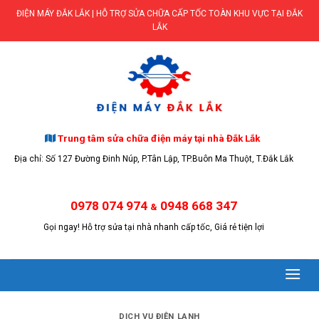
Skip
ĐIỆN MÁY ĐẮK LẮK | HỖ TRỢ SỬA CHỮA CẤP TỐC TOÀN KHU VỰC TẠI ĐẮK
to
LẮK
content
Trung tâm sửa chữa điện máy tại nhà Đắk Lắk
Địa chỉ: Số 127 Đường Đinh Núp, P.Tân Lập, TP.Buôn Ma Thuột, T.Đắk Lắk
0978 074 974
0948 668 347
&
Gọi ngay! Hỗ trợ sửa tại nhà nhanh cấp tốc, Giá rẻ tiện lợi
DỊCH VỤ ĐIỆN LẠNH