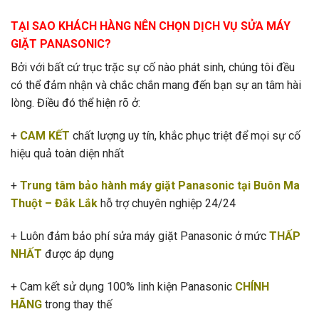
TẠI SAO KHÁCH HÀNG NÊN CHỌN DỊCH VỤ SỬA MÁY
GIẶT PANASONIC?
Bởi với bất cứ trục trặc sự cố nào phát sinh, chúng tôi đều
có thể đảm nhận và chắc chắn mang đến bạn sự an tâm hài
lòng. Điều đó thể hiện rõ ở:
+
CAM KẾT
chất lượng uy tín, khắc phục triệt để mọi sự cố
hiệu quả toàn diện nhất
+
Trung tâm bảo hành máy giặt P
anasoni
c
tại Buôn Ma
Thuột – Đắk Lắk
hỗ trợ chuyên nghiệp 24/24
+ Luôn đảm bảo phí sửa máy giặt Panasonic ở mức
THẤP
NHẤT
được áp dụng
+ Cam kết sử dụng 100% linh kiện Panasonic
CHÍNH
HÃNG
trong thay thế