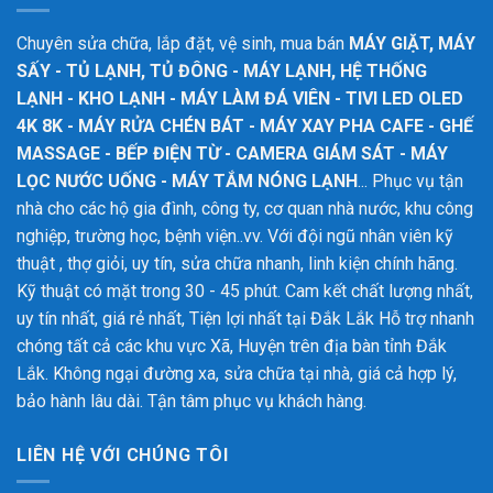
Chuyên sửa chữa, lắp đặt, vệ sinh, mua bán
MÁY GIẶT, MÁY
SẤY - TỦ LẠNH, TỦ ĐÔNG - MÁY LẠNH, HỆ THỐNG
LẠNH - KHO LẠNH - MÁY LÀM ĐÁ VIÊN - TIVI LED OLED
4K 8K - MÁY RỬA CHÉN BÁT - MÁY XAY PHA CAFE - GHẾ
MASSAGE - BẾP ĐIỆN TỪ - CAMERA GIÁM SÁT - MÁY
LỌC NƯỚC UỐNG - MÁY TẮM NÓNG LẠNH
... Phục vụ tận
nhà cho các hộ gia đình, công ty, cơ quan nhà nước, khu công
nghiệp, trường học, bệnh viện..vv. Với đội ngũ nhân viên kỹ
thuật , thợ giỏi, uy tín, sửa chữa nhanh, linh kiện chính hãng.
Kỹ thuật có mặt trong 30 - 45 phút. Cam kết chất lượng nhất,
uy tín nhất, giá rẻ nhất, Tiện lợi nhất tại Đắk Lắk
Hỗ trợ nhanh
chóng tất cả các khu vực Xã, Huyện trên địa bàn tỉnh Đắk
Lắk. Không ngại đường xa, sửa chữa tại nhà, giá cả hợp lý,
bảo hành lâu dài. Tận tâm phục vụ khách hàng.
LIÊN HỆ VỚI CHÚNG TÔI