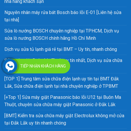
nhà hàng khách sạn
Nguyên nhân máy rửa bát Bosch báo lỗi E-01 [Liên hệ sửa
tại nhà]
Sửa lò nướng BOSCH chuyên nghiệp tại TPHCM, Dịch vụ
sửa lò nướng BOSCH chính hãng Hồ Chí Minh
Dịch vụ sửa tủ lạnh giá rẻ tại BMT – Uy tín, nhanh chóng
Sửa máy giặt Buôn Ma Thuột uy tín nhất, Dịch vụ sửa chữa
TIẾP NHẬN KHÁCH HÀNG
máy giặt chuyên nghiệp tại BMT
[TOP 1] Trung tâm sửa chữa điện lạnh uy tín tại BMT Đắk
Lắk, Sửa chữa điện lạnh tại nhà chuyên nghiệp ở TPBMT
[+Top 1] Sửa máy giặt Panasonic báo lỗi U12 tại Buôn Ma
Thuột, chuyên sửa chữa máy giặt Panasonic ở Đắk Lắk
[BMT] Kiểm tra sửa chữa máy giặt Electrolux không mở cửa
tại Đắk Lắk uy tín nhanh chóng