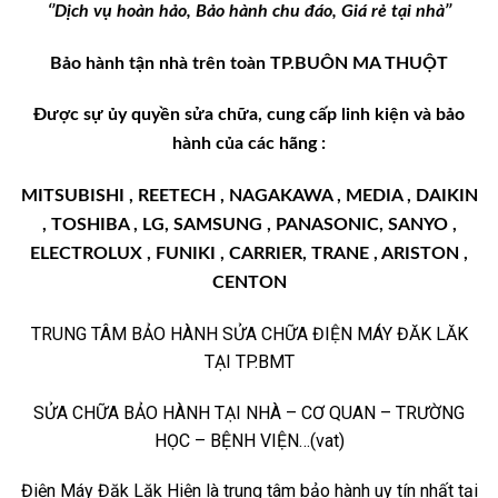
‘’Dịch vụ hoàn hảo, Bảo hành chu đáo, Giá rẻ tại nhà’’
Bảo hành tận nhà trên toàn TP.BUÔN MA THUỘT
Được sự ủy quyền sửa chữa, cung cấp linh kiện và bảo
hành của các hãng :
MITSUBISHI , REETECH , NAGAKAWA , MEDIA , DAIKIN
, TOSHIBA , LG, SAMSUNG , PANASONIC, SANYO ,
ELECTROLUX , FUNIKI , CARRIER, TRANE , ARISTON ,
CENTON
TRUNG TÂM BẢO HÀNH SỬA CHỮA ĐIỆN MÁY ĐĂK LĂK
TẠI TP.BMT
SỬA CHỮA BẢO HÀNH TẠI NHÀ – CƠ QUAN – TRƯỜNG
HỌC – BỆNH VIỆN…(vat)
Điện Máy Đăk Lăk Hiện là trung tâm bảo hành uy tín nhất tại