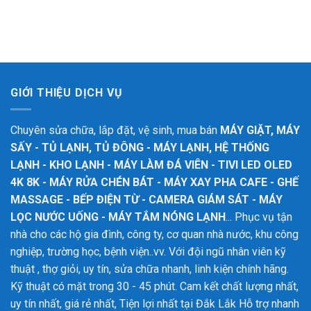
GIỚI THIỆU DỊCH VỤ
Chuyên sửa chữa, lắp đặt, vệ sinh, mua bán
MÁY GIẶT, MÁY
SẤY - TỦ LẠNH, TỦ ĐÔNG - MÁY LẠNH, HỆ THỐNG
LẠNH - KHO LẠNH - MÁY LÀM ĐÁ VIÊN - TIVI LED OLED
4K 8K - MÁY RỬA CHÉN BÁT - MÁY XAY PHA CAFE - GHẾ
MASSAGE - BẾP ĐIỆN TỪ - CAMERA GIÁM SÁT - MÁY
LỌC NƯỚC UỐNG - MÁY TẮM NÓNG LẠNH
... Phục vụ tận
nhà cho các hộ gia đình, công ty, cơ quan nhà nước, khu công
nghiệp, trường học, bệnh viện..vv. Với đội ngũ nhân viên kỹ
thuật , thợ giỏi, uy tín, sửa chữa nhanh, linh kiện chính hãng.
Kỹ thuật có mặt trong 30 - 45 phút. Cam kết chất lượng nhất,
uy tín nhất, giá rẻ nhất, Tiện lợi nhất tại Đắk Lắk
Hỗ trợ nhanh