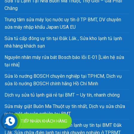
Sửa Tủ Lạnh Tại Nhà Buôn Ma Thuột, Thợ Giỏi – Giá Phải
Chăng
Trung tâm sửa máy lọc nước uy tín ở TP BMT, DV chuyên
sửa máy nhập khẩu Japan USA EU
Sửa tủ cấp đông uy tín tại Đắk Lắk , Sửa kho lạnh tủ lạnh
nhà hàng khách sạn
Nguyên nhân máy rửa bát Bosch báo lỗi E-01 [Liên hệ sửa
tại nhà]
Sửa lò nướng BOSCH chuyên nghiệp tại TPHCM, Dịch vụ
sửa lò nướng BOSCH chính hãng Hồ Chí Minh
Dịch vụ sửa tủ lạnh giá rẻ tại BMT – Uy tín, nhanh chóng
Sửa máy giặt Buôn Ma Thuột uy tín nhất, Dịch vụ sửa chữa
máy giặt chuyên nghiệp tại BMT
TIẾP NHẬN KHÁCH HÀNG
[TOP 1] Trung tâm sửa chữa điện lạnh uy tín tại BMT Đắk
Lắk, Sửa chữa điện lạnh tại nhà chuyên nghiệp ở TPBMT