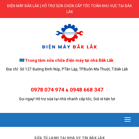
Skip
ĐIỆN MÁY ĐẮK LẮK | HỖ TRỢ SỬA CHỮA CẤP TỐC TOÀN KHU VỰC TẠI ĐẮK
to
LẮK
content
Trung tâm sửa chữa điện máy tại nhà Đắk Lắk
Địa chỉ: Số 127 Đường Đinh Núp, P.Tân Lập, TP.Buôn Ma Thuột, T.Đắk Lắk
0978 074 974
0948 668 347
&
Gọi ngay! Hỗ trợ sửa tại nhà nhanh cấp tốc, Giá rẻ tiện lợi
SỬA TỦ LẠNH TẠI NHÀ UY TÍN ĐẮK LẮK