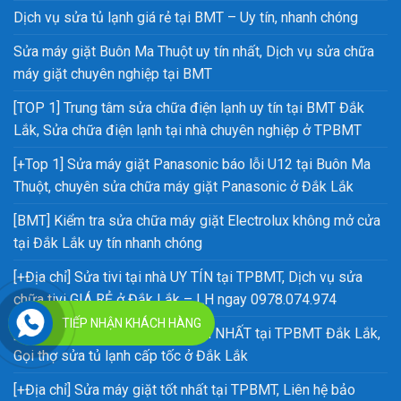
Dịch vụ sửa tủ lạnh giá rẻ tại BMT – Uy tín, nhanh chóng
Sửa máy giặt Buôn Ma Thuột uy tín nhất, Dịch vụ sửa chữa
máy giặt chuyên nghiệp tại BMT
[TOP 1] Trung tâm sửa chữa điện lạnh uy tín tại BMT Đắk
Lắk, Sửa chữa điện lạnh tại nhà chuyên nghiệp ở TPBMT
[+Top 1] Sửa máy giặt Panasonic báo lỗi U12 tại Buôn Ma
Thuột, chuyên sửa chữa máy giặt Panasonic ở Đắk Lắk
[BMT] Kiểm tra sửa chữa máy giặt Electrolux không mở cửa
tại Đắk Lắk uy tín nhanh chóng
[+Địa chỉ] Sửa tivi tại nhà UY TÍN tại TPBMT, Dịch vụ sửa
chữa tivi GIÁ RẺ ở Đắk Lắk – LH ngay 0978.074.974
TIẾP NHẬN KHÁCH HÀNG
[ Địa chỉ] Sửa chữa tủ lạnh uy tín NHẤT tại TPBMT Đắk Lắk,
Gọi thợ sửa tủ lạnh cấp tốc ở Đắk Lắk
[+Địa chỉ] Sửa máy giặt tốt nhất tại TPBMT, Liên hệ bảo