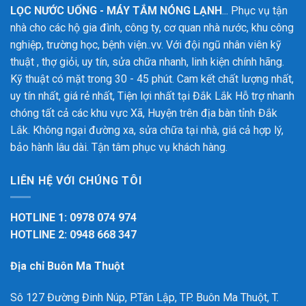
LỌC NƯỚC UỐNG - MÁY TẮM NÓNG LẠNH
... Phục vụ tận
nhà cho các hộ gia đình, công ty, cơ quan nhà nước, khu công
nghiệp, trường học, bệnh viện..vv. Với đội ngũ nhân viên kỹ
thuật , thợ giỏi, uy tín, sửa chữa nhanh, linh kiện chính hãng.
Kỹ thuật có mặt trong 30 - 45 phút. Cam kết chất lượng nhất,
uy tín nhất, giá rẻ nhất, Tiện lợi nhất tại Đắk Lắk
Hỗ trợ nhanh
chóng tất cả các khu vực Xã, Huyện trên địa bàn tỉnh Đắk
Lắk. Không ngại đường xa, sửa chữa tại nhà, giá cả hợp lý,
bảo hành lâu dài. Tận tâm phục vụ khách hàng.
LIÊN HỆ VỚI CHÚNG TÔI
HOTLINE 1: 0978 074 974
HOTLINE 2: 0948 668 347
Địa chỉ Buôn Ma Thuột
Sô 127 Đường Đinh Núp, P.Tân Lập, TP. Buôn Ma Thuột, T.