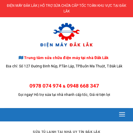
Skip
ĐIỆN MÁY ĐẮK LẮK | HỖ TRỢ SỬA CHỮA CẤP TỐC TOÀN KHU VỰC TẠI ĐẮK
to
LẮK
content
Trung tâm sửa chữa điện máy tại nhà Đắk Lắk
Địa chỉ: Số 127 Đường Đinh Núp, P.Tân Lập, TP.Buôn Ma Thuột, T.Đắk Lắk
0978 074 974
0948 668 347
&
Gọi ngay! Hỗ trợ sửa tại nhà nhanh cấp tốc, Giá rẻ tiện lợi
SỬA TỦ LẠNH TẠI NHÀ UY TÍN ĐẮK LẮK