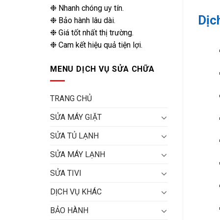
❉ Nhanh chóng uy tín.
Dịc
❉ Bảo hành lâu dài.
❉ Giá tốt nhất thị trường.
❉ Cam kết hiệu quả tiện lợi.
MENU DỊCH VỤ SỬA CHỮA
TRANG CHỦ
SỬA MÁY GIẶT
SỬA TỦ LẠNH
SỬA MÁY LẠNH
SỬA TIVI
DỊCH VỤ KHÁC
BẢO HÀNH