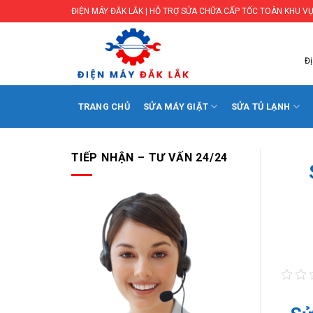
Skip
ĐIỆN MÁY ĐẮK LẮK | HỖ TRỢ SỬA CHỮA CẤP TỐC TOÀN KHU VỰ
to
content
Đị
TRANG CHỦ
SỬA MÁY GIẶT
SỬA TỦ LẠNH
TIẾP NHẬN – TƯ VẤN 24/24