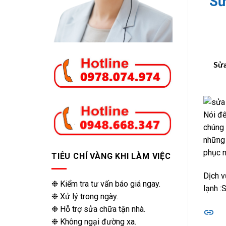
Sử
Sửa
Nói đế
chúng 
những 
phục 
TIÊU CHÍ VÀNG KHI LÀM VIỆC
Dịch v
❉ Kiểm tra tư vấn báo giá ngay.
lạnh :
❉ Xử lý trong ngày.
❉ Hỗ trợ sửa chữa tận nhà.
❉ Không ngại đường xa.