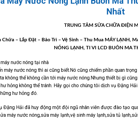
a Máy Nước Nóng Lạnh Buôn Ma Thu
Nhất
TRUNG TÂM SỬA CHỮA ĐIỆN M
 Chữa – Lắp Đặt – Bảo Trì – Vệ Sinh – Thu Mua MÁY LẠNH,
NÓNG LẠNH, TI VI LCD BUÔN MA T
n máy nước nóng thì ai cũng biết.Nó cũng chiếm phần quan trọng tr
ta không thể không cần tới máy nước nóng.Nhưng thiết bị gì cũng
hư hỏng không thể tránh. Hãy gọi cho chúng tôi dịch vụ Đặng H
những hư hỏng đó.
ụ Đặng Hải đã huy động một đội ngũ nhân viên được đào tạo qu
Sửa máy nước nóng,sửa máy lạnh,vệ sinh máy lạnh,sửa tủ lạnh,sử