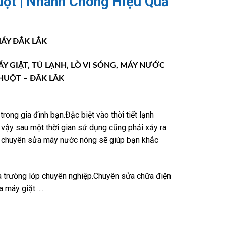
ột | Nhanh Chóng Hiệu Quả
ÁY ĐẮK LẮK
 MÁY GIẶT, TỦ LẠNH, LÒ VI SÓNG, MÁY NƯỚC
HUỘT – ĐĂK LĂK
ong gia đình bạn.Đặc biệt vào thời tiết lạnh
 vậy sau một thời gian sử dụng cũng phải xảy ra
ải chuyên sửa máy nước nóng sẽ giúp bạn khắc
a trường lớp chuyên nghiệp.Chuyên sửa chữa điện
a máy giặt…..