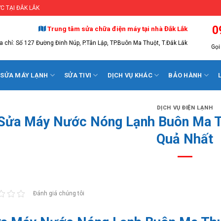
C TẠI ĐẮK LẮK
0
Trung tâm sửa chữa điện máy tại nhà Đắk Lắk
a chỉ: Số 127 Đường Đinh Núp, P.Tân Lập, TP.Buôn Ma Thuột, T.Đắk Lắk
Gọi 
SỬA MÁY LẠNH
SỬA TIVI
DỊCH VỤ KHÁC
BẢO HÀNH
DỊCH VỤ ĐIỆN LẠNH
Sửa Máy Nước Nóng Lạnh Buôn Ma T
Quả Nhất
Đánh giá chúng tôi