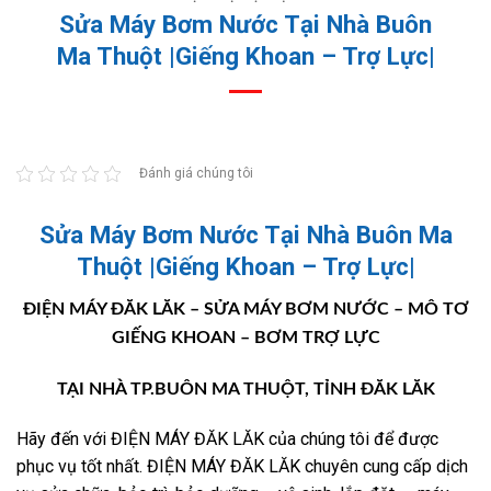
Sửa Máy Bơm Nước Tại Nhà Buôn
Ma Thuột |Giếng Khoan – Trợ Lực|
Đánh giá chúng tôi
Sửa Máy Bơm Nước Tại Nhà Buôn Ma
Thuột |Giếng Khoan – Trợ Lực|
ĐIỆN MÁY ĐĂK LĂK – SỬA MÁY BƠM NƯỚC – MÔ TƠ
GIẾNG KHOAN – BƠM TRỢ LỰC
TẠI NHÀ TP.BUÔN MA THUỘT, TỈNH ĐĂK LĂK
Hãy đến với ĐIỆN MÁY ĐĂK LĂK của chúng tôi để được
phục vụ tốt nhất. ĐIỆN MÁY ĐĂK LĂK chuyên cung cấp dịch