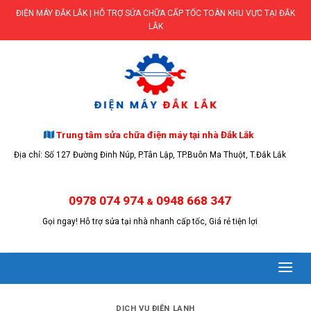
Skip
ĐIỆN MÁY ĐẮK LẮK | HỖ TRỢ SỬA CHỮA CẤP TỐC TOÀN KHU VỰC TẠI ĐẮK
to
LẮK
content
Trung tâm sửa chữa điện máy tại nhà Đắk Lắk
Địa chỉ: Số 127 Đường Đinh Núp, P.Tân Lập, TP.Buôn Ma Thuột, T.Đắk Lắk
0978 074 974
0948 668 347
&
Gọi ngay! Hỗ trợ sửa tại nhà nhanh cấp tốc, Giá rẻ tiện lợi
DỊCH VỤ ĐIỆN LẠNH