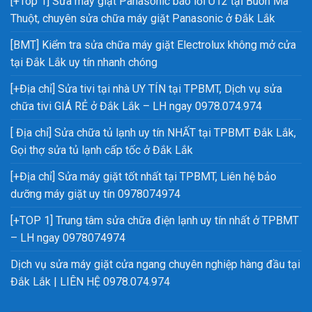
[+Top 1] Sửa máy giặt Panasonic báo lỗi U12 tại Buôn Ma
Thuột, chuyên sửa chữa máy giặt Panasonic ở Đắk Lắk
[BMT] Kiểm tra sửa chữa máy giặt Electrolux không mở cửa
tại Đắk Lắk uy tín nhanh chóng
[+Địa chỉ] Sửa tivi tại nhà UY TÍN tại TPBMT, Dịch vụ sửa
chữa tivi GIÁ RẺ ở Đắk Lắk – LH ngay 0978.074.974
[ Địa chỉ] Sửa chữa tủ lạnh uy tín NHẤT tại TPBMT Đắk Lắk,
Gọi thợ sửa tủ lạnh cấp tốc ở Đắk Lắk
[+Địa chỉ] Sửa máy giặt tốt nhất tại TPBMT, Liên hệ bảo
dưỡng máy giặt uy tín 0978074974
[+TOP 1] Trung tâm sửa chữa điện lạnh uy tín nhất ở TPBMT
– LH ngay 0978074974
Dịch vụ sửa máy giặt cửa ngang chuyên nghiệp hàng đầu tại
Đắk Lắk | LIÊN HỆ 0978.074.974