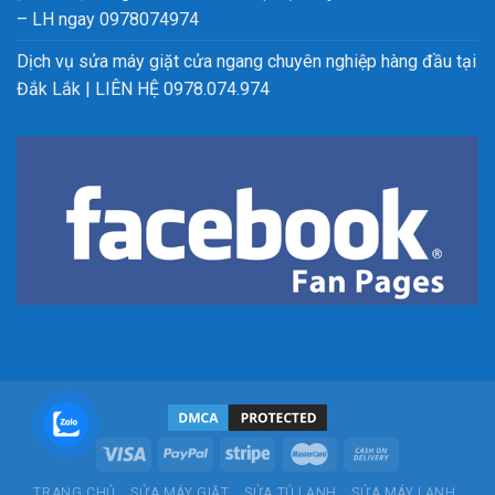
– LH ngay 0978074974
Dịch vụ sửa máy giặt cửa ngang chuyên nghiệp hàng đầu tại
Đắk Lắk | LIÊN HỆ 0978.074.974
TRANG CHỦ
SỬA MÁY GIẶT
SỬA TỦ LẠNH
SỬA MÁY LẠNH