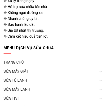
❉ Xử lý trong ngày.
❉ Hỗ trợ sửa chữa tận nhà.
❉ Không ngại đường xa.
❉ Nhanh chóng uy tín.
❉ Bảo hành lâu dài.
❉ Giá tốt nhất thị trường.
❉ Cam kết hiệu quả tiện lợi.
MENU DỊCH VỤ SỬA CHỮA
TRANG CHỦ
SỬA MÁY GIẶT
SỬA TỦ LẠNH
SỬA MÁY LẠNH
SỬA TIVI