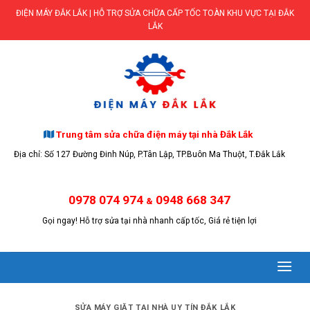
Skip
ĐIỆN MÁY ĐẮK LẮK | HỖ TRỢ SỬA CHỮA CẤP TỐC TOÀN KHU VỰC TẠI ĐẮK
to
LẮK
content
Trung tâm sửa chữa điện máy tại nhà Đắk Lắk
Địa chỉ: Số 127 Đường Đinh Núp, P.Tân Lập, TP.Buôn Ma Thuột, T.Đắk Lắk
0978 074 974
0948 668 347
&
Gọi ngay! Hỗ trợ sửa tại nhà nhanh cấp tốc, Giá rẻ tiện lợi
SỬA MÁY GIẶT TẠI NHÀ UY TÍN ĐẮK LẮK