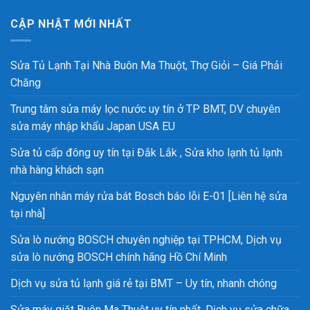
CẬP NHẬT MỚI NHẤT
Sửa Tủ Lạnh Tại Nhà Buôn Ma Thuột, Thợ Giỏi – Giá Phải
Chăng
Trung tâm sửa máy lọc nước uy tín ở TP BMT, DV chuyên
sửa máy nhập khẩu Japan USA EU
Sửa tủ cấp đông uy tín tại Đắk Lắk , Sửa kho lạnh tủ lạnh
nhà hàng khách sạn
Nguyên nhân máy rửa bát Bosch báo lỗi E-01 [Liên hệ sửa
tại nhà]
Sửa lò nướng BOSCH chuyên nghiệp tại TPHCM, Dịch vụ
sửa lò nướng BOSCH chính hãng Hồ Chí Minh
Dịch vụ sửa tủ lạnh giá rẻ tại BMT – Uy tín, nhanh chóng
Sửa máy giặt Buôn Ma Thuột uy tín nhất, Dịch vụ sửa chữa