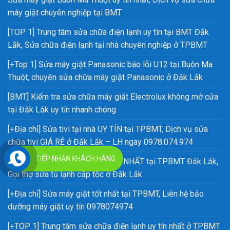
máy giặt chuyên nghiệp tại BMT
[TOP 1] Trung tâm sửa chữa điện lạnh uy tín tại BMT Đắk
Lắk, Sửa chữa điện lạnh tại nhà chuyên nghiệp ở TPBMT
[+Top 1] Sửa máy giặt Panasonic báo lỗi U12 tại Buôn Ma
Thuột, chuyên sửa chữa máy giặt Panasonic ở Đắk Lắk
[BMT] Kiểm tra sửa chữa máy giặt Electrolux không mở cửa
tại Đắk Lắk uy tín nhanh chóng
[+Địa chỉ] Sửa tivi tại nhà UY TÍN tại TPBMT, Dịch vụ sửa
chữa tivi GIÁ RẺ ở Đắk Lắk – LH ngay 0978.074.974
TIẾP NHẬN KHÁCH HÀNG
[ Địa chỉ] Sửa chữa tủ lạnh uy tín NHẤT tại TPBMT Đắk Lắk,
Gọi thợ sửa tủ lạnh cấp tốc ở Đắk Lắk
[+Địa chỉ] Sửa máy giặt tốt nhất tại TPBMT, Liên hệ bảo
dưỡng máy giặt uy tín 0978074974
[+TOP 1] Trung tâm sửa chữa điện lạnh uy tín nhất ở TPBMT