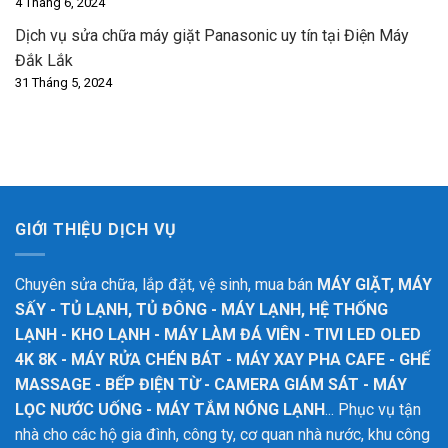
4 Tháng 6, 2024
Dịch vụ sửa chữa máy giặt Panasonic uy tín tại Điện Máy
Đắk Lắk
31 Tháng 5, 2024
GIỚI THIỆU DỊCH VỤ
Chuyên sửa chữa, lắp đặt, vệ sinh, mua bán
MÁY GIẶT, MÁY
SẤY - TỦ LẠNH, TỦ ĐÔNG - MÁY LẠNH, HỆ THỐNG
LẠNH - KHO LẠNH - MÁY LÀM ĐÁ VIÊN - TIVI LED OLED
4K 8K - MÁY RỬA CHÉN BÁT - MÁY XAY PHA CAFE - GHẾ
MASSAGE - BẾP ĐIỆN TỪ - CAMERA GIÁM SÁT - MÁY
LỌC NƯỚC UỐNG - MÁY TẮM NÓNG LẠNH
... Phục vụ tận
nhà cho các hộ gia đình, công ty, cơ quan nhà nước, khu công