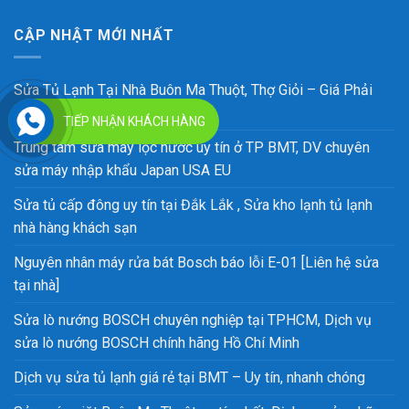
CẬP NHẬT MỚI NHẤT
Sửa Tủ Lạnh Tại Nhà Buôn Ma Thuột, Thợ Giỏi – Giá Phải
Chăng
TIẾP NHẬN KHÁCH HÀNG
Trung tâm sửa máy lọc nước uy tín ở TP BMT, DV chuyên
sửa máy nhập khẩu Japan USA EU
Sửa tủ cấp đông uy tín tại Đắk Lắk , Sửa kho lạnh tủ lạnh
nhà hàng khách sạn
Nguyên nhân máy rửa bát Bosch báo lỗi E-01 [Liên hệ sửa
tại nhà]
Sửa lò nướng BOSCH chuyên nghiệp tại TPHCM, Dịch vụ
sửa lò nướng BOSCH chính hãng Hồ Chí Minh
Dịch vụ sửa tủ lạnh giá rẻ tại BMT – Uy tín, nhanh chóng