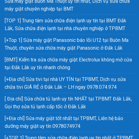
Sửa máy giặt Buôn Ma Thuột uy tín nhất, Dịch vụ sửa chữa
máy giặt chuyên nghiệp tại BMT
[TOP 1] Trung tâm sửa chữa điện lạnh uy tín tại BMT Đắk
Lắk, Sửa chữa điện lạnh tại nhà chuyên nghiệp ở TPBMT
[+Top 1] Sửa máy giặt Panasonic báo lỗi U12 tại Buôn Ma
Thuột, chuyên sửa chữa máy giặt Panasonic ở Đắk Lắk
[BMT] Kiểm tra sửa chữa máy giặt Electrolux không mở cửa
tại Đắk Lắk uy tín nhanh chóng
[+Địa chỉ] Sửa tivi tại nhà UY TÍN tại TPBMT, Dịch vụ sửa
chữa tivi GIÁ RẺ ở Đắk Lắk – LH ngay 0978.074.974
[ Địa chỉ] Sửa chữa tủ lạnh uy tín NHẤT tại TPBMT Đắk Lắk,
Gọi thợ sửa tủ lạnh cấp tốc ở Đắk Lắk
[+Địa chỉ] Sửa máy giặt tốt nhất tại TPBMT, Liên hệ bảo
dưỡng máy giặt uy tín 0978074974
[+TOP 1] Trung tâm sửa chữa điện lạnh uy tín nhất ở TPBMT