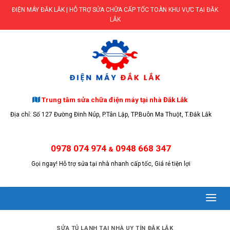
Skip
ĐIỆN MÁY ĐẮK LẮK | HỖ TRỢ SỬA CHỮA CẤP TỐC TOÀN KHU VỰC TẠI ĐẮK
to
LẮK
content
Trung tâm sửa chữa điện máy tại nhà Đắk Lắk
Địa chỉ: Số 127 Đường Đinh Núp, P.Tân Lập, TP.Buôn Ma Thuột, T.Đắk Lắk
0978 074 974
0948 668 347
&
Gọi ngay! Hỗ trợ sửa tại nhà nhanh cấp tốc, Giá rẻ tiện lợi
SỬA TỦ LẠNH TẠI NHÀ UY TÍN ĐẮK LẮK