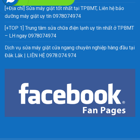
[+Địa chỉ] Sửa máy giặt tốt nhất tại TPBMT, Liên hệ bảo
dưỡng máy giặt uy tín 0978074974
[+TOP 1] Trung tâm sửa chữa điện lạnh uy tín nhất ở TPBMT
– LH ngay 0978074974
Dịch vụ sửa máy giặt cửa ngang chuyên nghiệp hàng đầu tại
Đắk Lắk | LIÊN HỆ 0978.074.974