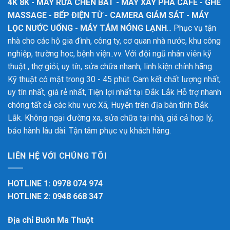
4K 8K - MÁY RỬA CHÉN BÁT - MÁY XAY PHA CAFE - GHẾ
MASSAGE - BẾP ĐIỆN TỪ - CAMERA GIÁM SÁT - MÁY
LỌC NƯỚC UỐNG - MÁY TẮM NÓNG LẠNH
... Phục vụ tận
nhà cho các hộ gia đình, công ty, cơ quan nhà nước, khu công
nghiệp, trường học, bệnh viện..vv. Với đội ngũ nhân viên kỹ
thuật , thợ giỏi, uy tín, sửa chữa nhanh, linh kiện chính hãng.
Kỹ thuật có mặt trong 30 - 45 phút. Cam kết chất lượng nhất,
uy tín nhất, giá rẻ nhất, Tiện lợi nhất tại Đắk Lắk
Hỗ trợ nhanh
chóng tất cả các khu vực Xã, Huyện trên địa bàn tỉnh Đắk
Lắk. Không ngại đường xa, sửa chữa tại nhà, giá cả hợp lý,
bảo hành lâu dài. Tận tâm phục vụ khách hàng.
LIÊN HỆ VỚI CHÚNG TÔI
HOTLINE 1: 0978 074 974
HOTLINE 2: 0948 668 347
Địa chỉ Buôn Ma Thuột