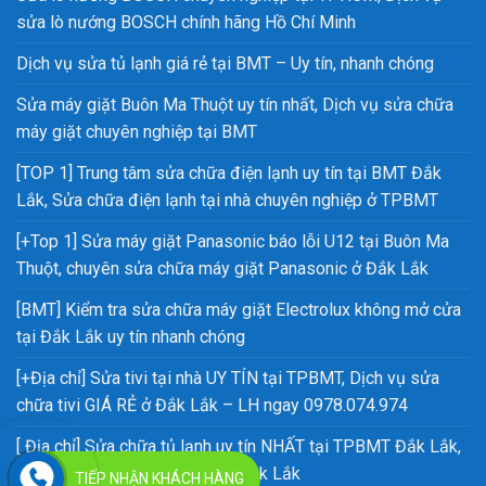
sửa lò nướng BOSCH chính hãng Hồ Chí Minh
Dịch vụ sửa tủ lạnh giá rẻ tại BMT – Uy tín, nhanh chóng
Sửa máy giặt Buôn Ma Thuột uy tín nhất, Dịch vụ sửa chữa
máy giặt chuyên nghiệp tại BMT
[TOP 1] Trung tâm sửa chữa điện lạnh uy tín tại BMT Đắk
Lắk, Sửa chữa điện lạnh tại nhà chuyên nghiệp ở TPBMT
[+Top 1] Sửa máy giặt Panasonic báo lỗi U12 tại Buôn Ma
Thuột, chuyên sửa chữa máy giặt Panasonic ở Đắk Lắk
[BMT] Kiểm tra sửa chữa máy giặt Electrolux không mở cửa
tại Đắk Lắk uy tín nhanh chóng
[+Địa chỉ] Sửa tivi tại nhà UY TÍN tại TPBMT, Dịch vụ sửa
chữa tivi GIÁ RẺ ở Đắk Lắk – LH ngay 0978.074.974
[ Địa chỉ] Sửa chữa tủ lạnh uy tín NHẤT tại TPBMT Đắk Lắk,
Gọi thợ sửa tủ lạnh cấp tốc ở Đắk Lắk
TIẾP NHẬN KHÁCH HÀNG