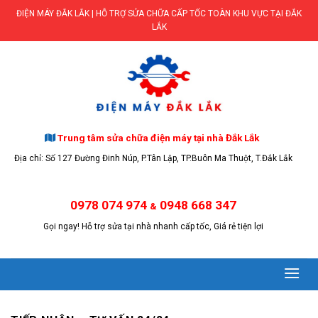
Skip
ĐIỆN MÁY ĐẮK LẮK | HỖ TRỢ SỬA CHỮA CẤP TỐC TOÀN KHU VỰC TẠI ĐẮK
to
LẮK
content
Trung tâm sửa chữa điện máy tại nhà Đắk Lắk
Địa chỉ: Số 127 Đường Đinh Núp, P.Tân Lập, TP.Buôn Ma Thuột, T.Đắk Lắk
0978 074 974
0948 668 347
&
Gọi ngay! Hỗ trợ sửa tại nhà nhanh cấp tốc, Giá rẻ tiện lợi