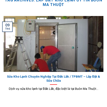
TAG ARCHIVES:
LẮP ĐẶT KHO LẠNH UY TÍN BUÔN
MA THUỘT
09
Th6
Sửa Kho Lạnh Chuyên Nghiệp Tại Đắk Lắk / TPBMT – Lắp Đặt &
Sửa Chữa
Dịch vụ sửa kho lạnh tại Đắk Lắk, đặc biệt là tại Buôn Ma Thuột...