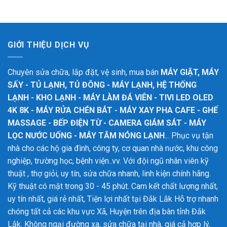
GIỚI THIỆU DỊCH VỤ
Chuyên sửa chữa, lắp đặt, vệ sinh, mua bán
MÁY GIẶT, MÁY
SẤY - TỦ LẠNH, TỦ ĐÔNG - MÁY LẠNH, HỆ THỐNG
LẠNH - KHO LẠNH - MÁY LÀM ĐÁ VIÊN - TIVI LED OLED
4K 8K - MÁY RỬA CHÉN BÁT - MÁY XAY PHA CAFE - GHẾ
MASSAGE - BẾP ĐIỆN TỪ - CAMERA GIÁM SÁT - MÁY
LỌC NƯỚC UỐNG - MÁY TẮM NÓNG LẠNH
... Phục vụ tận
nhà cho các hộ gia đình, công ty, cơ quan nhà nước, khu công
nghiệp, trường học, bệnh viện..vv. Với đội ngũ nhân viên kỹ
thuật , thợ giỏi, uy tín, sửa chữa nhanh, linh kiện chính hãng.
Kỹ thuật có mặt trong 30 - 45 phút. Cam kết chất lượng nhất,
uy tín nhất, giá rẻ nhất, Tiện lợi nhất tại Đắk Lắk
Hỗ trợ nhanh
chóng tất cả các khu vực Xã, Huyện trên địa bàn tỉnh Đắk
Lắk. Không ngại đường xa, sửa chữa tại nhà, giá cả hợp lý,