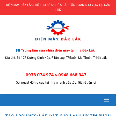
Skip
ĐIỆN MÁY ĐẮK LẮK | HỖ TRỢ SỬA CHỮA CẤP TỐC TOÀN KHU VỰC TẠI ĐẮK
to
LẮK
content
Trung tâm sửa chữa điện máy tại nhà Đắk Lắk
Địa chỉ: Số 127 Đường Đinh Núp, P.Tân Lập, TP.Buôn Ma Thuột, T.Đắk Lắk
0978 074 974
0948 668 347
&
Gọi ngay! Hỗ trợ sửa tại nhà nhanh cấp tốc, Giá rẻ tiện lợi