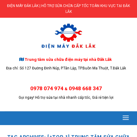
Skip
ĐIỆN MÁY ĐẮK LẮK | HỖ TRỢ SỬA CHỮA CẤP TỐC TOÀN KHU VỰC TẠI ĐẮK
to
LẮK
content
Trung tâm sửa chữa điện máy tại nhà Đắk Lắk
Địa chỉ: Số 127 Đường Đinh Núp, P.Tân Lập, TP.Buôn Ma Thuột, T.Đắk Lắk
0978 074 974
0948 668 347
&
Gọi ngay! Hỗ trợ sửa tại nhà nhanh cấp tốc, Giá rẻ tiện lợi