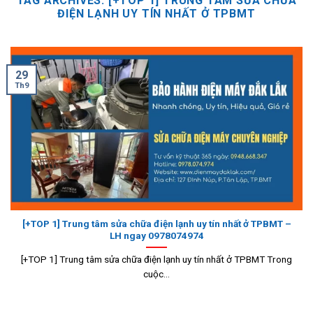
TAG ARCHIVES:
[+TOP 1] TRUNG TÂM SỬA CHỮA
ĐIỆN LẠNH UY TÍN NHẤT Ở TPBMT
29
Th9
[+TOP 1] Trung tâm sửa chữa điện lạnh uy tín nhất ở TPBMT –
LH ngay 0978074974
[+TOP 1] Trung tâm sửa chữa điện lạnh uy tín nhất ở TPBMT Trong
cuộc...