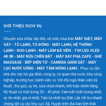
GIỚI THIỆU DỊCH VỤ
Chuyên sửa chữa, lắp đặt, vệ sinh, mua bán
MÁY GIẶT, MÁY
SẤY - TỦ LẠNH, TỦ ĐÔNG - MÁY LẠNH, HỆ THỐNG
LẠNH - KHO LẠNH - MÁY LÀM ĐÁ VIÊN - TIVI LED OLED
4K 8K - MÁY RỬA CHÉN BÁT - MÁY XAY PHA CAFE - GHẾ
MASSAGE - BẾP ĐIỆN TỪ - CAMERA GIÁM SÁT - MÁY
LỌC NƯỚC UỐNG - MÁY TẮM NÓNG LẠNH
... Phục vụ tận
nhà cho các hộ gia đình, công ty, cơ quan nhà nước, khu công
nghiệp, trường học, bệnh viện..vv. Với đội ngũ nhân viên kỹ
thuật , thợ giỏi, uy tín, sửa chữa nhanh, linh kiện chính hãng.
Kỹ thuật có mặt trong 30 - 45 phút. Cam kết chất lượng nhất,
uy tín nhất, giá rẻ nhất, Tiện lợi nhất tại Đắk Lắk
Hỗ trợ nhanh
chóng tất cả các khu vực Xã, Huyện trên địa bàn tỉnh Đắk