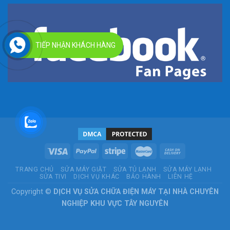
TIẾP NHẬN KHÁCH HÀNG
TRANG CHỦ
SỬA MÁY GIẶT
SỬA TỦ LẠNH
SỬA MÁY LẠNH
SỬA TIVI
DỊCH VỤ KHÁC
BẢO HÀNH
LIÊN HỆ
Copyright ©
DỊCH VỤ SỬA CHỮA ĐIỆN MÁY TẠI NHÀ CHUYÊN
NGHIỆP KHU VỰC TÂY NGUYÊN
G-VB27RFVERZ