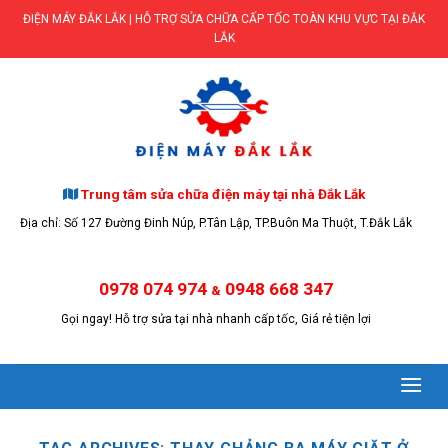
Skip
ĐIỆN MÁY ĐẮK LẮK | HỖ TRỢ SỬA CHỮA CẤP TỐC TOÀN KHU VỰC TẠI ĐẮK
to
LẮK
content
Trung tâm sửa chữa điện máy tại nhà Đắk Lắk
Địa chỉ: Số 127 Đường Đinh Núp, P.Tân Lập, TP.Buôn Ma Thuột, T.Đắk Lắk
0978 074 974
0948 668 347
&
Gọi ngay! Hỗ trợ sửa tại nhà nhanh cấp tốc, Giá rẻ tiện lợi