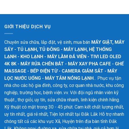
GIỚI THIỆU DỊCH VỤ
Chuyên sửa chữa, lắp đặt, vệ sinh, mua bán
MÁY GIẶT, MÁY
SẤY - TỦ LẠNH, TỦ ĐÔNG - MÁY LẠNH, HỆ THỐNG
LẠNH - KHO LẠNH - MÁY LÀM ĐÁ VIÊN - TIVI LED OLED
4K 8K - MÁY RỬA CHÉN BÁT - MÁY XAY PHA CAFE - GHẾ
MASSAGE - BẾP ĐIỆN TỪ - CAMERA GIÁM SÁT - MÁY
LỌC NƯỚC UỐNG - MÁY TẮM NÓNG LẠNH
... Phục vụ tận
nhà cho các hộ gia đình, công ty, cơ quan nhà nước, khu công
nghiệp, trường học, bệnh viện..vv. Với đội ngũ nhân viên kỹ
thuật , thợ giỏi, uy tín, sửa chữa nhanh, linh kiện chính hãng.
Kỹ thuật có mặt trong 30 - 45 phút. Cam kết chất lượng nhất,
uy tín nhất, giá rẻ nhất, Tiện lợi nhất tại Đắk Lắk
Hỗ trợ nhanh
chóng tất cả các khu vực Xã, Huyện trên địa bàn tỉnh Đắk
Lắk. Không ngại đường xa, sửa chữa tại nhà, giá cả hợp lý,