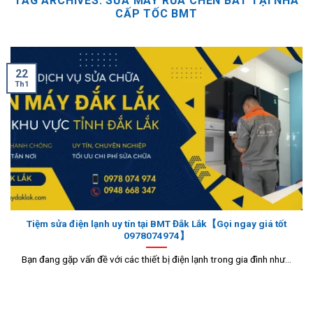
TAG ARCHIVES:
SỬA MÁY RỬA CHÉN BÁT TẠI NHÀ
CẤP TỐC BMT
22
Th1
Tiệm sửa điện lạnh uy tín tại BMT Đắk Lắk【Gọi ngay giá tốt
0978074974】
Bạn đang gặp vấn đề với các thiết bị điện lạnh trong gia đình như...