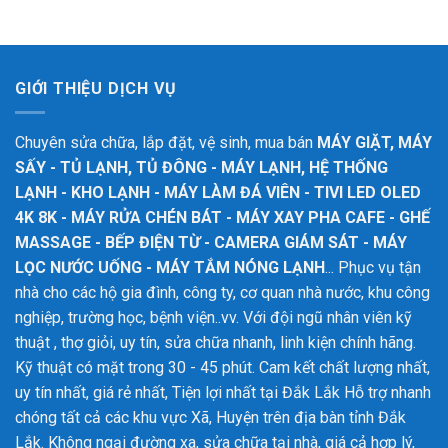
GIỚI THIỆU DỊCH VỤ
Chuyên sửa chữa, lắp đặt, vệ sinh, mua bán
MÁY GIẶT, MÁY
SẤY - TỦ LẠNH, TỦ ĐÔNG - MÁY LẠNH, HỆ THỐNG
LẠNH - KHO LẠNH - MÁY LÀM ĐÁ VIÊN - TIVI LED OLED
4K 8K - MÁY RỬA CHÉN BÁT - MÁY XAY PHA CAFE - GHẾ
MASSAGE - BẾP ĐIỆN TỪ - CAMERA GIÁM SÁT - MÁY
LỌC NƯỚC UỐNG - MÁY TẮM NÓNG LẠNH
... Phục vụ tận
nhà cho các hộ gia đình, công ty, cơ quan nhà nước, khu công
nghiệp, trường học, bệnh viện..vv. Với đội ngũ nhân viên kỹ
thuật , thợ giỏi, uy tín, sửa chữa nhanh, linh kiện chính hãng.
Kỹ thuật có mặt trong 30 - 45 phút. Cam kết chất lượng nhất,
uy tín nhất, giá rẻ nhất, Tiện lợi nhất tại Đắk Lắk
Hỗ trợ nhanh
chóng tất cả các khu vực Xã, Huyện trên địa bàn tỉnh Đắk
Lắk. Không ngại đường xa, sửa chữa tại nhà, giá cả hợp lý,