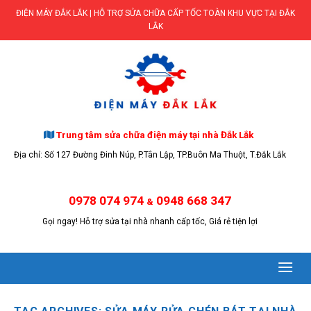
Skip
ĐIỆN MÁY ĐẮK LẮK | HỖ TRỢ SỬA CHỮA CẤP TỐC TOÀN KHU VỰC TẠI ĐẮK
to
LẮK
content
Trung tâm sửa chữa điện máy tại nhà Đắk Lắk
Địa chỉ: Số 127 Đường Đinh Núp, P.Tân Lập, TP.Buôn Ma Thuột, T.Đắk Lắk
0978 074 974
0948 668 347
&
Gọi ngay! Hỗ trợ sửa tại nhà nhanh cấp tốc, Giá rẻ tiện lợi