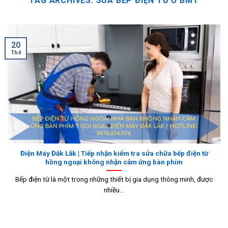
TAG ARCHIVES:
SỬA BẾP ĐIỆN TỪ Ở BMT
20
Th4
Điện Máy Đắk Lắk | Tiếp nhận kiểm tra sửa chữa bếp điện từ
hồng ngoại không nhận cảm ứng bàn phím
Bếp điện từ là một trong những thiết bị gia dụng thông minh, được
nhiều...