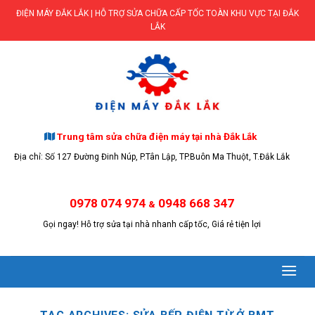
Skip
ĐIỆN MÁY ĐẮK LẮK | HỖ TRỢ SỬA CHỮA CẤP TỐC TOÀN KHU VỰC TẠI ĐẮK
to
LẮK
content
Trung tâm sửa chữa điện máy tại nhà Đắk Lắk
Địa chỉ: Số 127 Đường Đinh Núp, P.Tân Lập, TP.Buôn Ma Thuột, T.Đắk Lắk
0978 074 974
0948 668 347
&
Gọi ngay! Hỗ trợ sửa tại nhà nhanh cấp tốc, Giá rẻ tiện lợi