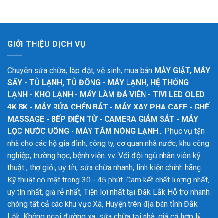
GIỚI THIỆU DỊCH VỤ
Chuyên sửa chữa, lắp đặt, vệ sinh, mua bán
MÁY GIẶT, MÁY
SẤY - TỦ LẠNH, TỦ ĐÔNG - MÁY LẠNH, HỆ THỐNG
LẠNH - KHO LẠNH - MÁY LÀM ĐÁ VIÊN - TIVI LED OLED
4K 8K - MÁY RỬA CHÉN BÁT - MÁY XAY PHA CAFE - GHẾ
MASSAGE - BẾP ĐIỆN TỪ - CAMERA GIÁM SÁT - MÁY
LỌC NƯỚC UỐNG - MÁY TẮM NÓNG LẠNH
... Phục vụ tận
nhà cho các hộ gia đình, công ty, cơ quan nhà nước, khu công
nghiệp, trường học, bệnh viện..vv. Với đội ngũ nhân viên kỹ
thuật , thợ giỏi, uy tín, sửa chữa nhanh, linh kiện chính hãng.
Kỹ thuật có mặt trong 30 - 45 phút. Cam kết chất lượng nhất,
uy tín nhất, giá rẻ nhất, Tiện lợi nhất tại Đắk Lắk
Hỗ trợ nhanh
chóng tất cả các khu vực Xã, Huyện trên địa bàn tỉnh Đắk
Lắk. Không ngại đường xa, sửa chữa tại nhà, giá cả hợp lý,