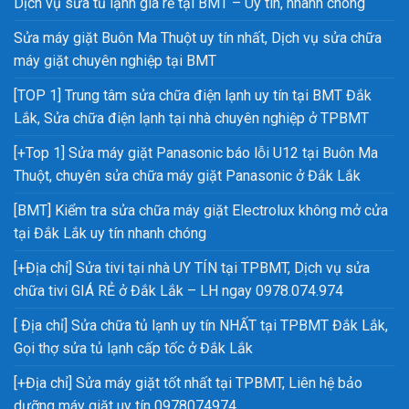
Dịch vụ sửa tủ lạnh giá rẻ tại BMT – Uy tín, nhanh chóng
Sửa máy giặt Buôn Ma Thuột uy tín nhất, Dịch vụ sửa chữa
máy giặt chuyên nghiệp tại BMT
[TOP 1] Trung tâm sửa chữa điện lạnh uy tín tại BMT Đắk
Lắk, Sửa chữa điện lạnh tại nhà chuyên nghiệp ở TPBMT
[+Top 1] Sửa máy giặt Panasonic báo lỗi U12 tại Buôn Ma
Thuột, chuyên sửa chữa máy giặt Panasonic ở Đắk Lắk
[BMT] Kiểm tra sửa chữa máy giặt Electrolux không mở cửa
tại Đắk Lắk uy tín nhanh chóng
[+Địa chỉ] Sửa tivi tại nhà UY TÍN tại TPBMT, Dịch vụ sửa
chữa tivi GIÁ RẺ ở Đắk Lắk – LH ngay 0978.074.974
[ Địa chỉ] Sửa chữa tủ lạnh uy tín NHẤT tại TPBMT Đắk Lắk,
Gọi thợ sửa tủ lạnh cấp tốc ở Đắk Lắk
[+Địa chỉ] Sửa máy giặt tốt nhất tại TPBMT, Liên hệ bảo
dưỡng máy giặt uy tín 0978074974