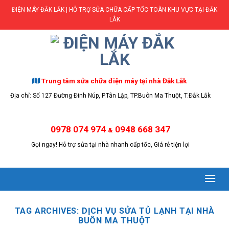
Skip
ĐIỆN MÁY ĐẮK LẮK | HỖ TRỢ SỬA CHỮA CẤP TỐC TOÀN KHU VỰC TẠI ĐẮK
to
LẮK
content
Trung tâm sửa chữa điện máy tại nhà Đắk Lắk
Địa chỉ: Số 127 Đường Đinh Núp, P.Tân Lập, TP.Buôn Ma Thuột, T.Đắk Lắk
0978 074 974
0948 668 347
&
Gọi ngay! Hỗ trợ sửa tại nhà nhanh cấp tốc, Giá rẻ tiện lợi
TAG ARCHIVES:
DỊCH VỤ SỬA TỦ LẠNH TẠI NHÀ
BUÔN MA THUỘT