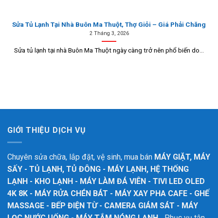
Sửa Tủ Lạnh Tại Nhà Buôn Ma Thuột, Thợ Giỏi – Giá Phải Chăng
2 Tháng 3, 2026
Sửa tủ lạnh tại nhà Buôn Ma Thuột ngày càng trở nên phổ biến do...
GIỚI THIỆU DỊCH VỤ
Chuyên sửa chữa, lắp đặt, vệ sinh, mua bán
MÁY GIẶT, MÁY
SẤY - TỦ LẠNH, TỦ ĐÔNG - MÁY LẠNH, HỆ THỐNG
LẠNH - KHO LẠNH - MÁY LÀM ĐÁ VIÊN - TIVI LED OLED
4K 8K - MÁY RỬA CHÉN BÁT - MÁY XAY PHA CAFE - GHẾ
MASSAGE - BẾP ĐIỆN TỪ - CAMERA GIÁM SÁT - MÁY
LỌC NƯỚC UỐNG - MÁY TẮM NÓNG LẠNH
... Phục vụ tận