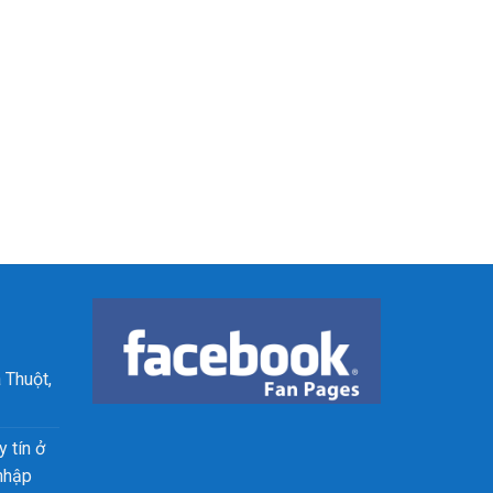
 Thuột,
 tín ở
nhập