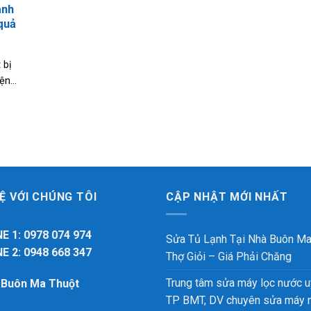
ạnh
 quả
 bị
n...
HỆ VỚI CHÚNG TÔI
CẬP NHẬT MỚI NHẤT
E 1: 0978 074 974
Sửa Tủ Lạnh Tại Nhà Buôn Ma
E 2: 0948 668 347
Thợ Giỏi – Giá Phải Chăng
Trung tâm sửa máy lọc nước uy
ỉ Buôn Ma Thuột
TP BMT, DV chuyên sửa máy 