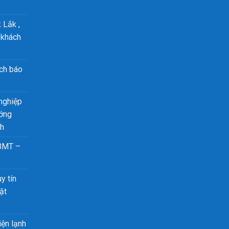
 Lắk ,
 khách
ch báo
nghiệp
ướng
nh
 BMT –
y tín
ặt
iện lạnh