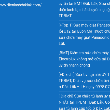
uy tín tại BMT Đắk Lắk, Sửa 
www.dienlanhdaklak.com/
điện lạnh tại nhà chuyên nghiệ
TPBMT
[+Top 1] Sửa máy giặt Panaso
lỗi U12 tại Buôn Ma Thuột, ch
sửa chữa máy giặt Panasonic
Lắk
[BMT] Kiểm tra sửa chữa máy 
Electrolux không mở cửa tại 
uy tín nhanh chóng
[+Địa chỉ] Sửa tivi tại nhà UY T
TPBMT, Dịch vụ sửa chữa tivi
ở Đắk Lắk – LH ngay 0978.07
[ Địa chỉ] Sửa chữa tủ lạnh uy t
NHẤT tại TPBMT Đắk Lắk, Gọi
sửa tủ lạnh cấp tốc ở Đắk Lắk