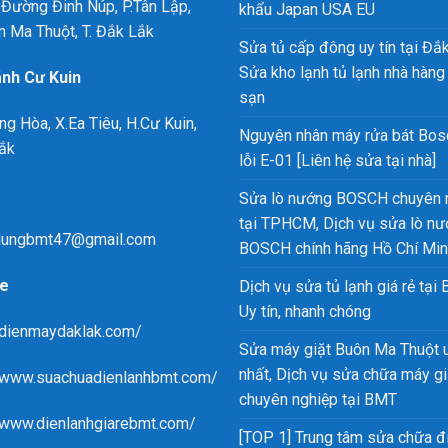
Đường Đinh Núp, P.Tân Lập,
khẩu Japan USA EU
n Ma Thuột, T. Đắk Lắk
Sửa tủ cấp đông uy tín tại Đắk
Sửa kho lạnh tủ lạnh nhà hàng
ánh Cư Kuin
sạn
ng Hòa, X.Ea Tiêu, H.Cư Kuin,
Nguyên nhân máy rửa bát Bos
ắk
lỗi E-01 [Liên hệ sửa tại nhà]
Sửa lò nướng BOSCH chuyên 
tại TPHCM, Dịch vụ sửa lò n
ungbmt47@gmail.com
BOSCH chính hãng Hồ Chí Mi
e
Dịch vụ sửa tủ lạnh giá rẻ tại
Uy tín, nhanh chóng
/dienmaydaklak.com/
Sửa máy giặt Buôn Ma Thuột u
nhất, Dịch vụ sửa chữa máy gi
//www.suachuadienlanhbmt.com/
chuyên nghiệp tại BMT
/www.dienlanhgiarebmt.com/
[TOP 1] Trung tâm sửa chữa đ