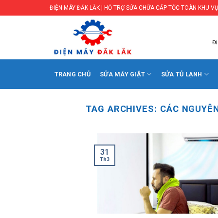
Skip
ĐIỆN MÁY ĐẮK LẮK | HỖ TRỢ SỬA CHỮA CẤP TỐC TOÀN KHU VỰ
to
content
Đị
TRANG CHỦ
SỬA MÁY GIẶT
SỬA TỦ LẠNH
TAG ARCHIVES:
CÁC NGUYÊN
31
Th3