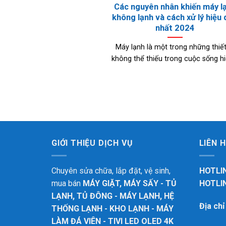
Các nguyên nhân khiến máy l
không lạnh và cách xử lý hiệu
nhất 2024
Máy lạnh là một trong những thiết
không thể thiếu trong cuộc sống hiệ
GIỚI THIỆU DỊCH VỤ
LIÊN 
Chuyên sửa chữa, lắp đặt, vệ sinh,
HOTLIN
mua bán
MÁY GIẶT, MÁY SẤY - TỦ
HOTLIN
LẠNH, TỦ ĐÔNG - MÁY LẠNH, HỆ
Địa ch
THỐNG LẠNH - KHO LẠNH - MÁY
LÀM ĐÁ VIÊN - TIVI LED OLED 4K