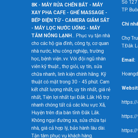
Sô 127 
8K - MÁY RỬA CHÉN BÁT - MÁY
TP. Buô
XAY PHA CAFE - GHẾ MASSAGE -
BẾP ĐIỆN TỪ - CAMERA GIÁM SÁT
Chi nh
- MÁY LỌC NƯỚC UỐNG - MÁY
TẮM NÓNG LẠNH
... Phục vụ tận nhà
Chợ Tru
cho các hộ gia đình, công ty, cơ quan
T.Đắk L
nhà nước, khu công nghiệp, trường
học, bệnh viện..vv. Với đội ngũ nhân
Email:
viên kỹ thuật , thợ giỏi, uy tín, sửa
Hoangd
chữa nhanh, linh kiện chính hãng. Kỹ
thuật có mặt trong 30 - 45 phút. Cam
Websit
kết chất lượng nhất, uy tín nhất, giá rẻ
nhất, Tiện lợi nhất tại Đắk Lắk
Hỗ trợ
https:/
nhanh chóng tất cả các khu vực Xã,
Huyện trên địa bàn tỉnh Đắk Lắk.
https:
Không ngại đường xa, sửa chữa tại
nhà, giá cả hợp lý, bảo hành lâu dài.
https:/
Tận tâm phục vụ khách hàng.