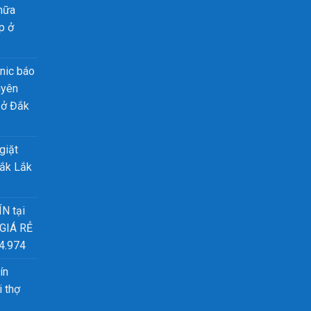
chữa
p ở
nic báo
uyên
 ở Đắk
giặt
Đắk Lắk
ÍN tại
 GIÁ RẺ
4.974
ín
 thợ