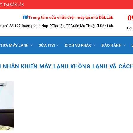
C TẠI ĐẮK LẮK
0
Trung tâm sửa chữa điện máy tại nhà Đắk Lắk
a chỉ: Số 127 Đường Đinh Núp, P.Tân Lập, TP.Buôn Ma Thuột, T.Đắk Lắk
Gọi 
SỬA MÁY LẠNH
SỬA TIVI
DỊCH VỤ KHÁC
BẢO HÀNH
 NHÂN KHIẾN MÁY LẠNH KHÔNG LẠNH VÀ CÁCH 