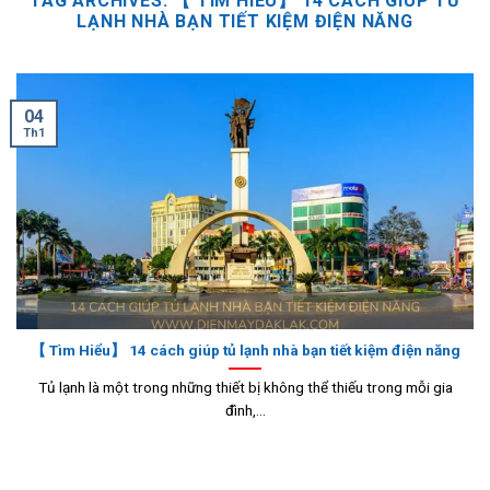
TAG ARCHIVES:
【 TÌM HIỂU】 14 CÁCH GIÚP TỦ
LẠNH NHÀ BẠN TIẾT KIỆM ĐIỆN NĂNG
04
Th1
【 Tìm Hiểu】 14 cách giúp tủ lạnh nhà bạn tiết kiệm điện năng
Tủ lạnh là một trong những thiết bị không thể thiếu trong mỗi gia
đình,...