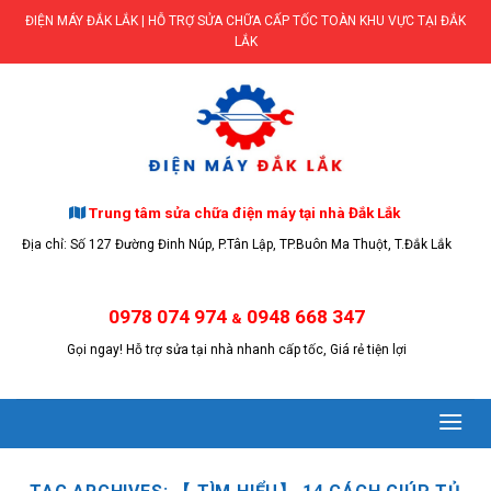
Skip
ĐIỆN MÁY ĐẮK LẮK | HỖ TRỢ SỬA CHỮA CẤP TỐC TOÀN KHU VỰC TẠI ĐẮK
to
LẮK
content
Trung tâm sửa chữa điện máy tại nhà Đắk Lắk
Địa chỉ: Số 127 Đường Đinh Núp, P.Tân Lập, TP.Buôn Ma Thuột, T.Đắk Lắk
0978 074 974
0948 668 347
&
Gọi ngay! Hỗ trợ sửa tại nhà nhanh cấp tốc, Giá rẻ tiện lợi