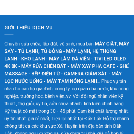
GIỚI THIỆU DỊCH VỤ
Chuyên sửa chữa, lắp đặt, vệ sinh, mua bán
MÁY GIẶT, MÁY
SẤY - TỦ LẠNH, TỦ ĐÔNG - MÁY LẠNH, HỆ THỐNG
LẠNH - KHO LẠNH - MÁY LÀM ĐÁ VIÊN - TIVI LED OLED
4K 8K - MÁY RỬA CHÉN BÁT - MÁY XAY PHA CAFE - GHẾ
MASSAGE - BẾP ĐIỆN TỪ - CAMERA GIÁM SÁT - MÁY
LỌC NƯỚC UỐNG - MÁY TẮM NÓNG LẠNH
... Phục vụ tận
nhà cho các hộ gia đình, công ty, cơ quan nhà nước, khu công
nghiệp, trường học, bệnh viện..vv. Với đội ngũ nhân viên kỹ
thuật , thợ giỏi, uy tín, sửa chữa nhanh, linh kiện chính hãng.
Kỹ thuật có mặt trong 30 - 45 phút. Cam kết chất lượng nhất,
uy tín nhất, giá rẻ nhất, Tiện lợi nhất tại Đắk Lắk
Hỗ trợ nhanh
chóng tất cả các khu vực Xã, Huyện trên địa bàn tỉnh Đắk
Lắk. Không ngại đường xa, sửa chữa tại nhà, giá cả hợp lý,