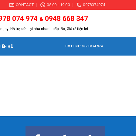
CONTACT
08:00 - 19:00
0978074974
978 074 974
0948 668 347
&
ngay! Hỗ trợ sửa tại nhà nhanh cấp tốc, Giá rẻ tiện lợi
LIÊN HỆ
HOTLINE: 0978 074 974