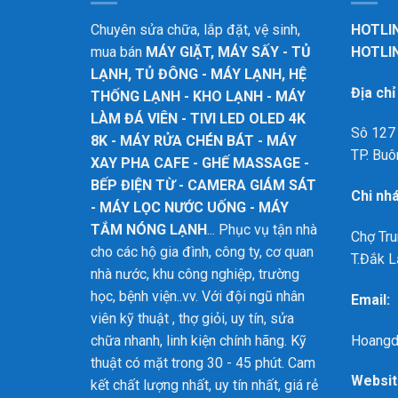
Chuyên sửa chữa, lắp đặt, vệ sinh,
HOTLIN
mua bán
MÁY GIẶT, MÁY SẤY - TỦ
HOTLIN
LẠNH, TỦ ĐÔNG - MÁY LẠNH, HỆ
Địa ch
THỐNG LẠNH - KHO LẠNH - MÁY
LÀM ĐÁ VIÊN - TIVI LED OLED 4K
Sô 127 
8K - MÁY RỬA CHÉN BÁT - MÁY
TP. Buô
XAY PHA CAFE - GHẾ MASSAGE -
BẾP ĐIỆN TỪ - CAMERA GIÁM SÁT
Chi nh
- MÁY LỌC NƯỚC UỐNG - MÁY
TẮM NÓNG LẠNH
... Phục vụ tận nhà
Chợ Tru
cho các hộ gia đình, công ty, cơ quan
T.Đắk L
nhà nước, khu công nghiệp, trường
học, bệnh viện..vv. Với đội ngũ nhân
Email:
viên kỹ thuật , thợ giỏi, uy tín, sửa
Hoangd
chữa nhanh, linh kiện chính hãng. Kỹ
thuật có mặt trong 30 - 45 phút. Cam
Websit
kết chất lượng nhất, uy tín nhất, giá rẻ