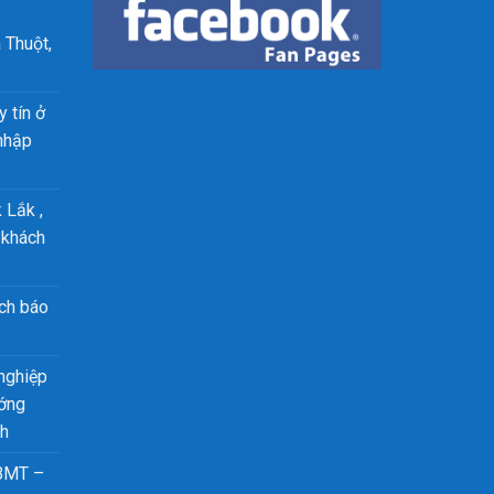
 Thuột,
 tín ở
nhập
 Lắk ,
 khách
ch báo
nghiệp
ướng
nh
 BMT –