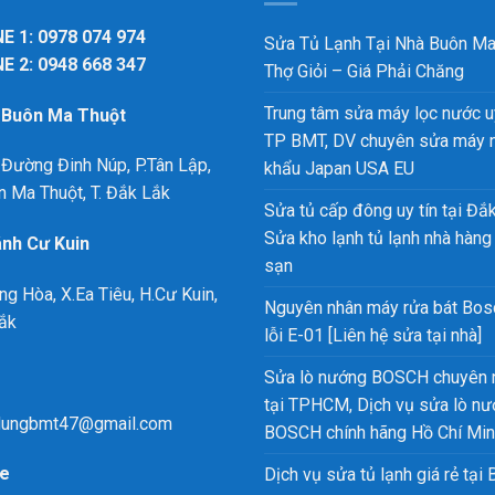
E 1: 0978 074 974
Sửa Tủ Lạnh Tại Nhà Buôn Ma
E 2: 0948 668 347
Thợ Giỏi – Giá Phải Chăng
Trung tâm sửa máy lọc nước uy
ỉ Buôn Ma Thuột
TP BMT, DV chuyên sửa máy 
Đường Đinh Núp, P.Tân Lập,
khẩu Japan USA EU
n Ma Thuột, T. Đắk Lắk
Sửa tủ cấp đông uy tín tại Đắk
Sửa kho lạnh tủ lạnh nhà hàng
ánh Cư Kuin
sạn
ng Hòa, X.Ea Tiêu, H.Cư Kuin,
Nguyên nhân máy rửa bát Bos
ắk
lỗi E-01 [Liên hệ sửa tại nhà]
Sửa lò nướng BOSCH chuyên 
tại TPHCM, Dịch vụ sửa lò n
ungbmt47@gmail.com
BOSCH chính hãng Hồ Chí Mi
e
Dịch vụ sửa tủ lạnh giá rẻ tại