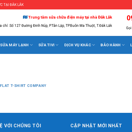
C TẠI ĐẮK LẮK
0
Trung tâm sửa chữa điện máy tại nhà Đắk Lắk
a chỉ: Số 127 Đường Đinh Núp, P.Tân Lập, TP.Buôn Ma Thuột, T.Đắk Lắk
Gọi 
SỬA MÁY LẠNH
SỬA TIVI
DỊCH VỤ KHÁC
BẢO HÀNH
FLAT T-SHIRT COMPANY
HỆ VỚI CHÚNG TÔI
CẬP NHẬT MỚI NHẤT