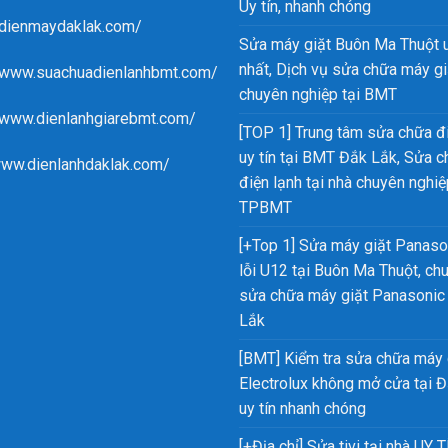
Uy tín, nhanh chóng
/dienmaydaklak.com/
Sửa máy giặt Buôn Ma Thuột u
nhất, Dịch vụ sửa chữa máy gi
//www.suachuadienlanhbmt.com/
chuyên nghiệp tại BMT
/www.dienlanhgiarebmt.com/
[TOP 1] Trung tâm sửa chữa đ
uy tín tại BMT Đắk Lắk, Sửa 
www.dienlanhdaklak.com/
điện lạnh tại nhà chuyên nghiệ
TPBMT
[+Top 1] Sửa máy giặt Panaso
lỗi U12 tại Buôn Ma Thuột, ch
sửa chữa máy giặt Panasonic
Lắk
[BMT] Kiểm tra sửa chữa máy 
Electrolux không mở cửa tại 
uy tín nhanh chóng
[+Địa chỉ] Sửa tivi tại nhà UY T