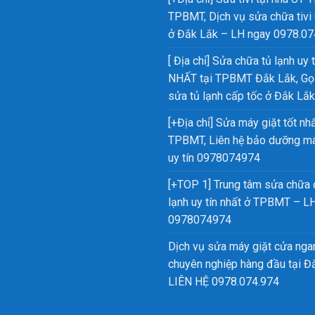
TPBMT, Dịch vụ sửa chữa tivi
ở Đắk Lắk – LH ngay 0978.07
[ Địa chỉ] Sửa chữa tủ lạnh uy t
NHẤT tại TPBMT Đắk Lắk, Gọi
sửa tủ lạnh cấp tốc ở Đắk Lắk
[+Địa chỉ] Sửa máy giặt tốt nhấ
TPBMT, Liên hệ bảo dưỡng má
uy tín 0978074974
[+TOP 1] Trung tâm sửa chữa 
lạnh uy tín nhất ở TPBMT – L
0978074974
Dịch vụ sửa máy giặt cửa nga
chuyên nghiệp hàng đầu tại Đ
LIÊN HỆ 0978.074.974