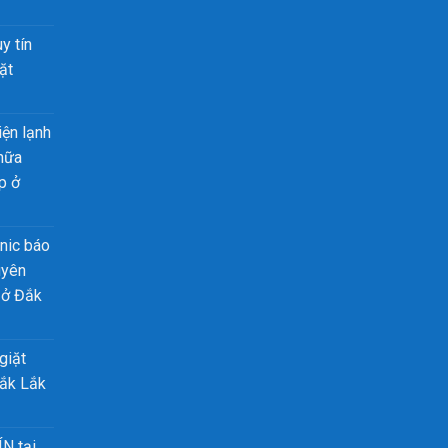
y tín
ặt
iện lạnh
chữa
p ở
nic báo
uyên
 ở Đắk
giặt
Đắk Lắk
ÍN tại