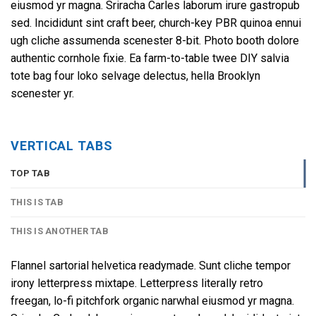
eiusmod yr magna. Sriracha Carles laborum irure gastropub
sed. Incididunt sint craft beer, church-key PBR quinoa ennui
ugh cliche assumenda scenester 8-bit. Photo booth dolore
authentic cornhole fixie. Ea farm-to-table twee DIY salvia
tote bag four loko selvage delectus, hella Brooklyn
scenester yr.
VERTICAL TABS
TOP TAB
THIS IS TAB
THIS IS ANOTHER TAB
Flannel sartorial helvetica readymade. Sunt cliche tempor
irony letterpress mixtape. Letterpress literally retro
freegan, lo-fi pitchfork organic narwhal eiusmod yr magna.