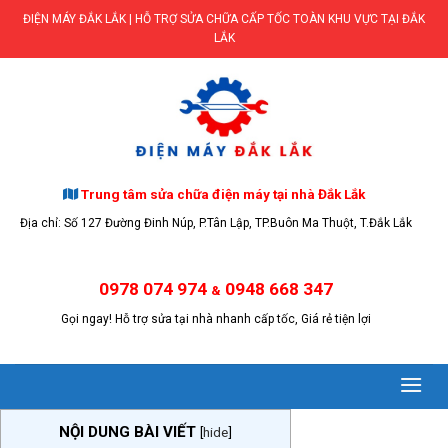
Skip
ĐIỆN MÁY ĐẮK LẮK | HỖ TRỢ SỬA CHỮA CẤP TỐC TOÀN KHU VỰC TẠI ĐẮK
to
LẮK
content
Trung tâm sửa chữa điện máy tại nhà Đắk Lắk
Địa chỉ: Số 127 Đường Đinh Núp, P.Tân Lập, TP.Buôn Ma Thuột, T.Đắk Lắk
0978 074 974
0948 668 347
&
Gọi ngay! Hỗ trợ sửa tại nhà nhanh cấp tốc, Giá rẻ tiện lợi
NỘI DUNG BÀI VIẾT
[
hide
]