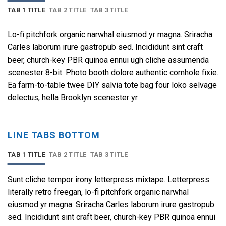
TAB 1 TITLE
TAB 2 TITLE
TAB 3 TITLE
Lo-fi pitchfork organic narwhal eiusmod yr magna. Sriracha
Carles laborum irure gastropub sed. Incididunt sint craft
beer, church-key PBR quinoa ennui ugh cliche assumenda
scenester 8-bit. Photo booth dolore authentic cornhole fixie.
Ea farm-to-table twee DIY salvia tote bag four loko selvage
delectus, hella Brooklyn scenester yr.
LINE TABS BOTTOM
TAB 1 TITLE
TAB 2 TITLE
TAB 3 TITLE
Sunt cliche tempor irony letterpress mixtape. Letterpress
literally retro freegan, lo-fi pitchfork organic narwhal
eiusmod yr magna. Sriracha Carles laborum irure gastropub
sed. Incididunt sint craft beer, church-key PBR quinoa ennui