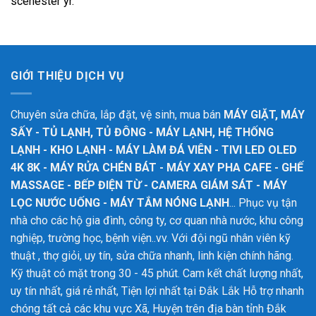
scenester yr.
GIỚI THIỆU DỊCH VỤ
Chuyên sửa chữa, lắp đặt, vệ sinh, mua bán
MÁY GIẶT, MÁY
SẤY - TỦ LẠNH, TỦ ĐÔNG - MÁY LẠNH, HỆ THỐNG
LẠNH - KHO LẠNH - MÁY LÀM ĐÁ VIÊN - TIVI LED OLED
4K 8K - MÁY RỬA CHÉN BÁT - MÁY XAY PHA CAFE - GHẾ
MASSAGE - BẾP ĐIỆN TỪ - CAMERA GIÁM SÁT - MÁY
LỌC NƯỚC UỐNG - MÁY TẮM NÓNG LẠNH
... Phục vụ tận
nhà cho các hộ gia đình, công ty, cơ quan nhà nước, khu công
nghiệp, trường học, bệnh viện..vv. Với đội ngũ nhân viên kỹ
thuật , thợ giỏi, uy tín, sửa chữa nhanh, linh kiện chính hãng.
Kỹ thuật có mặt trong 30 - 45 phút. Cam kết chất lượng nhất,
uy tín nhất, giá rẻ nhất, Tiện lợi nhất tại Đắk Lắk
Hỗ trợ nhanh
chóng tất cả các khu vực Xã, Huyện trên địa bàn tỉnh Đắk