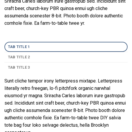
Sriracha Carles laborum irure gastropub sed. Incididunt sint
craft beer, church-key PBR quinoa ennui ugh cliche
assumenda scenester 8-bit. Photo booth dolore authentic
cornhole fixie. Ea farm-to-table twee yr.
TAB TITLE 1
TAB TITLE 2
TAB TITLE 3
Sunt cliche tempor irony letterpress mixtape. Letterpress
literally retro freegan, lo-fi pitchfork organic narwhal
eiusmod yr magna. Sriracha Carles laborum irure gastropub
sed. Incididunt sint craft beer, church-key PBR quinoa ennui
ugh cliche assumenda scenester 8-bit. Photo booth dolore
authentic cornhole fixie. Ea farm-to-table twee DIY salvia
tote bag four loko selvage delectus, hella Brooklyn