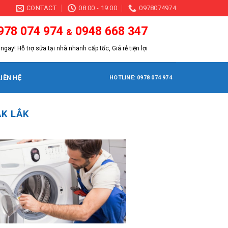
CONTACT
08:00 - 19:00
0978074974
978 074 974
0948 668 347
&
ngay! Hỗ trợ sửa tại nhà nhanh cấp tốc, Giá rẻ tiện lợi
LIÊN HỆ
HOTLINE: 0978 074 974
ẮK LẮK