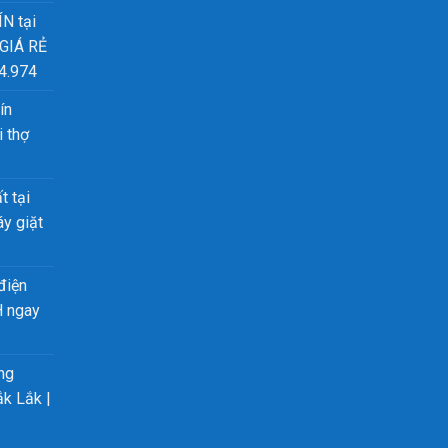
ÍN tại
 GIÁ RẺ
4.974
ín
 thợ
t tại
y giặt
điện
H ngay
ng
ắk Lắk |