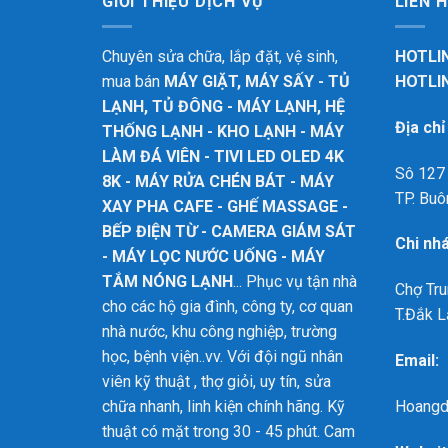
GIỚI THIỆU DỊCH VỤ
LIÊN 
Chuyên sửa chữa, lắp đặt, vệ sinh,
HOTLIN
mua bán
MÁY GIẶT, MÁY SẤY - TỦ
HOTLIN
LẠNH, TỦ ĐÔNG - MÁY LẠNH, HỆ
Địa ch
THỐNG LẠNH - KHO LẠNH - MÁY
LÀM ĐÁ VIÊN - TIVI LED OLED 4K
Sô 127 
8K - MÁY RỬA CHÉN BÁT - MÁY
TP. Buô
XAY PHA CAFE - GHẾ MASSAGE -
BẾP ĐIỆN TỪ - CAMERA GIÁM SÁT
Chi nh
- MÁY LỌC NƯỚC UỐNG - MÁY
TẮM NÓNG LẠNH
... Phục vụ tận nhà
Chợ Tru
cho các hộ gia đình, công ty, cơ quan
T.Đắk L
nhà nước, khu công nghiệp, trường
học, bệnh viện..vv. Với đội ngũ nhân
Email:
viên kỹ thuật , thợ giỏi, uy tín, sửa
Hoangd
chữa nhanh, linh kiện chính hãng. Kỹ
thuật có mặt trong 30 - 45 phút. Cam