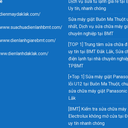
e
Dịch vụ sửa tủ lạnh giá rẻ tại
Uy tín, nhanh chóng
/dienmaydaklak.com/
Sửa máy giặt Buôn Ma Thuột u
nhất, Dịch vụ sửa chữa máy gi
//www.suachuadienlanhbmt.com/
chuyên nghiệp tại BMT
/www.dienlanhgiarebmt.com/
[TOP 1] Trung tâm sửa chữa đ
uy tín tại BMT Đắk Lắk, Sửa 
www.dienlanhdaklak.com/
điện lạnh tại nhà chuyên nghiệ
TPBMT
[+Top 1] Sửa máy giặt Panaso
lỗi U12 tại Buôn Ma Thuột, ch
sửa chữa máy giặt Panasonic
Lắk
[BMT] Kiểm tra sửa chữa máy 
Electrolux không mở cửa tại 
uy tín nhanh chóng