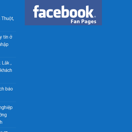
 Thuột,
 tín ở
nhập
 Lắk ,
 khách
ch báo
nghiệp
ướng
nh