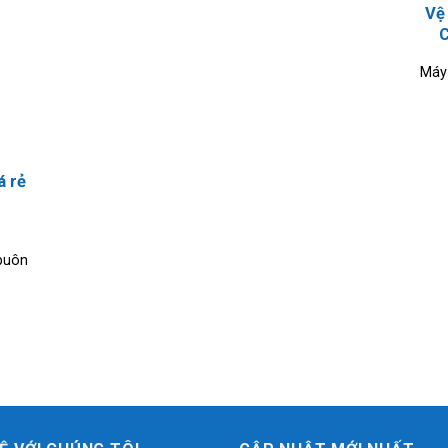
Vệ
C
Máy 
á rẻ
 buôn