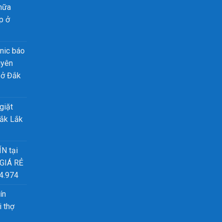
chữa
p ở
nic báo
uyên
 ở Đắk
giặt
Đắk Lắk
ÍN tại
 GIÁ RẺ
4.974
ín
 thợ