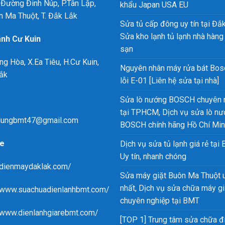
Đường Đinh Núp, P.Tân Lập,
khẩu Japan USA EU
n Ma Thuột, T. Đắk Lắk
Sửa tủ cấp đông uy tín tại Đắk
Sửa kho lạnh tủ lạnh nhà hàng
ánh Cư Kuin
sạn
ng Hòa, X.Ea Tiêu, H.Cư Kuin,
Nguyên nhân máy rửa bát Bos
ắk
lỗi E-01 [Liên hệ sửa tại nhà]
Sửa lò nướng BOSCH chuyên 
tại TPHCM, Dịch vụ sửa lò n
ungbmt47@gmail.com
BOSCH chính hãng Hồ Chí Mi
e
Dịch vụ sửa tủ lạnh giá rẻ tại
Uy tín, nhanh chóng
/dienmaydaklak.com/
Sửa máy giặt Buôn Ma Thuột u
nhất, Dịch vụ sửa chữa máy gi
//www.suachuadienlanhbmt.com/
chuyên nghiệp tại BMT
/www.dienlanhgiarebmt.com/
[TOP 1] Trung tâm sửa chữa đ