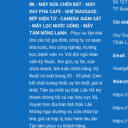
Sô 127 
8K - MÁY RỬA CHÉN BÁT - MÁY
TP. Buô
XAY PHA CAFE - GHẾ MASSAGE -
BẾP ĐIỆN TỪ - CAMERA GIÁM SÁT
Chi nh
- MÁY LỌC NƯỚC UỐNG - MÁY
TẮM NÓNG LẠNH
... Phục vụ tận nhà
Chợ Tru
cho các hộ gia đình, công ty, cơ quan
T.Đắk L
nhà nước, khu công nghiệp, trường
học, bệnh viện..vv. Với đội ngũ nhân
Email:
viên kỹ thuật , thợ giỏi, uy tín, sửa
Hoangd
chữa nhanh, linh kiện chính hãng. Kỹ
thuật có mặt trong 30 - 45 phút. Cam
Websit
kết chất lượng nhất, uy tín nhất, giá rẻ
nhất, Tiện lợi nhất tại Đắk Lắk
Hỗ trợ
https:/
nhanh chóng tất cả các khu vực Xã,
Huyện trên địa bàn tỉnh Đắk Lắk.
https:
Không ngại đường xa, sửa chữa tại
nhà, giá cả hợp lý, bảo hành lâu dài.
https:/
Tận tâm phục vụ khách hàng.