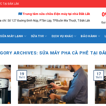
C TẠI ĐẮK LẮK
0
Trung tâm sửa chữa điện máy tại nhà Đắk Lắk
a chỉ: Số 127 Đường Đinh Núp, P.Tân Lập, TP.Buôn Ma Thuột, T.Đắk Lắk
Gọi 
SỬA MÁY LẠNH
SỬA TIVI
DỊCH VỤ KHÁC
BẢO HÀNH
GORY ARCHIVES:
SỬA MÁY PHA CÀ PHÊ TẠI ĐẮ
19
17
Th11
Th11