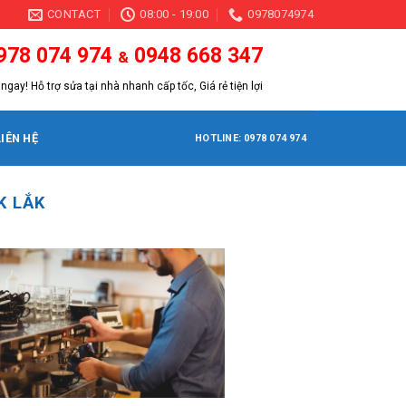
CONTACT
08:00 - 19:00
0978074974
978 074 974
0948 668 347
&
ngay! Hỗ trợ sửa tại nhà nhanh cấp tốc, Giá rẻ tiện lợi
LIÊN HỆ
HOTLINE: 0978 074 974
K LẮK