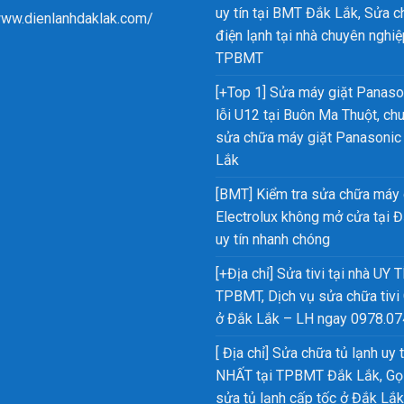
uy tín tại BMT Đắk Lắk, Sửa 
www.dienlanhdaklak.com/
điện lạnh tại nhà chuyên nghiệ
TPBMT
[+Top 1] Sửa máy giặt Panaso
lỗi U12 tại Buôn Ma Thuột, ch
sửa chữa máy giặt Panasonic
Lắk
[BMT] Kiểm tra sửa chữa máy 
Electrolux không mở cửa tại 
uy tín nhanh chóng
[+Địa chỉ] Sửa tivi tại nhà UY T
TPBMT, Dịch vụ sửa chữa tivi
ở Đắk Lắk – LH ngay 0978.07
[ Địa chỉ] Sửa chữa tủ lạnh uy t
NHẤT tại TPBMT Đắk Lắk, Gọi
sửa tủ lạnh cấp tốc ở Đắk Lắk