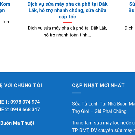
i Kom
Dịch vụ sửa máy pha cà phê tại Đắk
Sử
hẹn
Lắk, hỗ trợ nhanh chóng, sửa chữa
Bu
cấp tốc
m Tum
Dịch vụ sửa máy pha cà phê tại Đắk Lắk,
Dịch
.
hỗ trợ nhanh toàn tỉnh....
HỆ VỚI CHÚNG TÔI
CẬP NHẬT MỚI NHẤT
E 1: 0978 074 974
Sửa Tủ Lạnh Tại Nhà Buôn Ma
E 2: 0948 668 347
Thợ Giỏi – Giá Phải Chăng
Trung tâm sửa máy lọc nước uy
ỉ Buôn Ma Thuột
TP BMT, DV chuyên sửa máy 