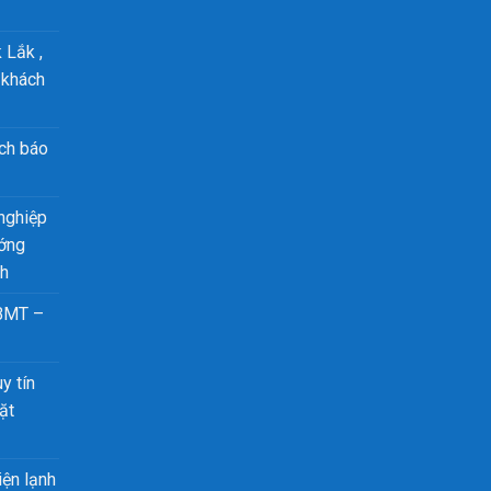
 Lắk ,
 khách
ch báo
nghiệp
ướng
nh
 BMT –
y tín
ặt
iện lạnh