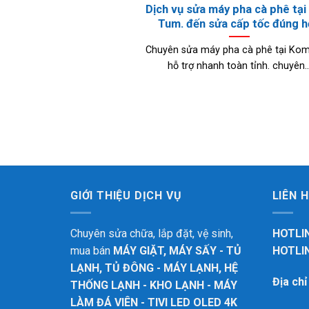
Dịch vụ sửa máy pha cà phê tạ
Tum. đến sửa cấp tốc đúng 
Chuyên sửa máy pha cà phê tại Ko
hỗ trợ nhanh toàn tỉnh. chuyên..
GIỚI THIỆU DỊCH VỤ
LIÊN 
Chuyên sửa chữa, lắp đặt, vệ sinh,
HOTLIN
mua bán
MÁY GIẶT, MÁY SẤY - TỦ
HOTLIN
LẠNH, TỦ ĐÔNG - MÁY LẠNH, HỆ
Địa ch
THỐNG LẠNH - KHO LẠNH - MÁY
LÀM ĐÁ VIÊN - TIVI LED OLED 4K