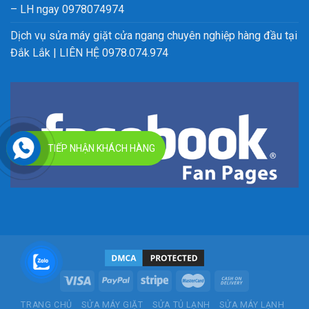
– LH ngay 0978074974
Dịch vụ sửa máy giặt cửa ngang chuyên nghiệp hàng đầu tại
Đắk Lắk | LIÊN HỆ 0978.074.974
TIẾP NHẬN KHÁCH HÀNG
TRANG CHỦ
SỬA MÁY GIẶT
SỬA TỦ LẠNH
SỬA MÁY LẠNH