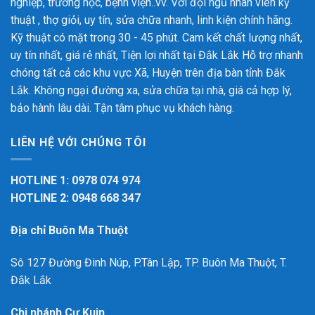
nghiệp, trường học, bệnh viện..vv. Với đội ngũ nhân viên kỹ
thuật , thợ giỏi, uy tín, sửa chữa nhanh, linh kiện chính hãng.
Kỹ thuật có mặt trong 30 - 45 phút. Cam kết chất lượng nhất,
uy tín nhất, giá rẻ nhất, Tiện lợi nhất tại Đắk Lắk
Hỗ trợ nhanh
chóng tất cả các khu vực Xã, Huyện trên địa bàn tỉnh Đắk
Lắk. Không ngại đường xa, sửa chữa tại nhà, giá cả hợp lý,
bảo hành lâu dài. Tận tâm phục vụ khách hàng.
LIÊN HỆ VỚI CHÚNG TÔI
HOTLINE 1: 0978 074 974
HOTLINE 2: 0948 668 347
Địa chỉ Buôn Ma Thuột
Sô 127 Đường Đinh Núp, P.Tân Lập, TP. Buôn Ma Thuột, T.
Đắk Lắk
Chi nhánh Cư Kuin