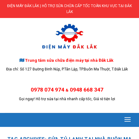
Skip
ĐIỆN MÁY ĐẮK LẮK | HỖ TRỢ SỬA CHỮA CẤP TỐC TOÀN KHU VỰC TẠI ĐẮK
to
LẮK
content
Trung tâm sửa chữa điện máy tại nhà Đắk Lắk
Địa chỉ: Số 127 Đường Đinh Núp, P.Tân Lập, TP.Buôn Ma Thuột, T.Đắk Lắk
0978 074 974
0948 668 347
&
Gọi ngay! Hỗ trợ sửa tại nhà nhanh cấp tốc, Giá rẻ tiện lợi